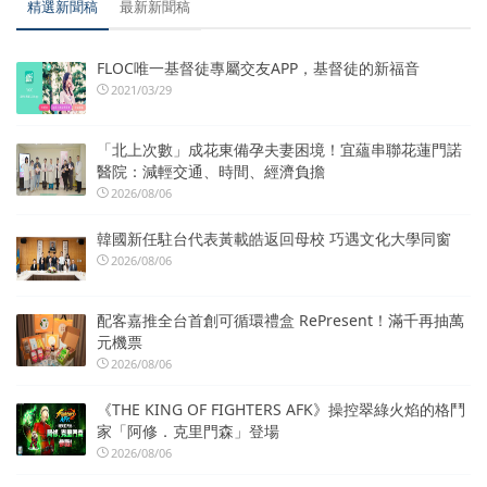
精選新聞稿
最新新聞稿
FLOC唯一基督徒專屬交友APP，基督徒的新福音
2021/03/29
「北上次數」成花東備孕夫妻困境！宜蘊串聯花蓮門諾
醫院：減輕交通、時間、經濟負擔
2026/08/06
韓國新任駐台代表黃載皓返回母校 巧遇文化大學同窗
2026/08/06
配客嘉推全台首創可循環禮盒 RePresent！滿千再抽萬
元機票
2026/08/06
《THE KING OF FIGHTERS AFK》操控翠綠火焰的格鬥
家「阿修．克里門森」登場
2026/08/06