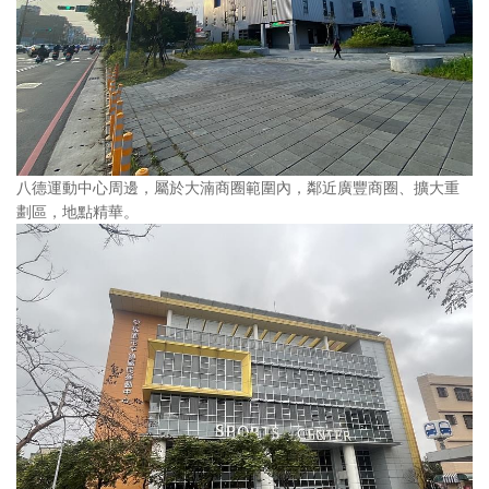
八德運動中心周邊，屬於大湳商圈範圍內，鄰近廣豐商圈、擴大重
劃區，地點精華。