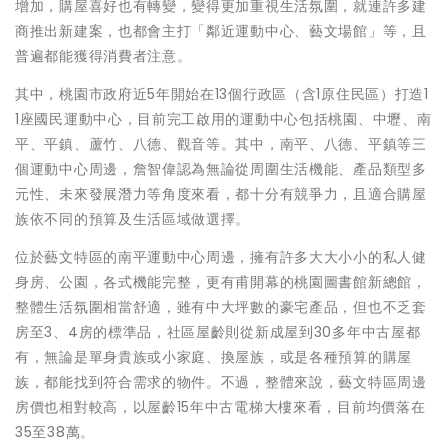
增加，購屋喜好也有轉變，變得更加重視生活氛圍，就連許多建
商推出新建案，也都會主打「鄰近運動中心、藝文場館」等，且
普遍都能獲得消費者注意。
其中，桃園市政府近5年開始在13個行政區（含1原住民區）打造1
1座國民運動中心，目前完工啟用的運動中心包括桃園、中壢、南
平、平鎮、蘆竹、八德、觀音等。其中，南平、八德、平鎮等三
個運動中心周邊，詹智偉認為無論從周圍生活機能、產品類型多
元性、未來發展潛力等角度來看，都十分有競爭力，且適合購屋
族依不同的預算及生活區域做選擇。
位於藝文特區的南平運動中心周邊，擁有許多大大小小的私人健
身房、公園，各式機能完整，更有甫開幕的桃園圖書館新總館，
整體生活氛圍相當舒適，雖有中大坪數的豪宅產品，但也不乏套
房至3、4房的標準品，社區屋齡則從新成屋到30多年中古屋都
有，無論是單身貴族或小家庭、換屋族，或是各種預算的購屋
族，都能找到符合需求的物件。不過，整體來說，藝文特區周邊
房價也相對較高，以屋齡15年中古電梯大樓來看，目前均價落在
35至38萬。