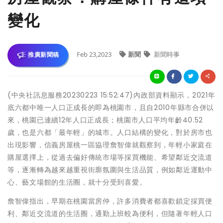
變化
Feb 23,2023
新聞
新聞時事
推廣新聞稿
(中央社訊息服務20230223 15:52:47)內政部資料顯示，2021年
底六都中唯一人口正成長的即為桃園市，且自2010年縣市合併以
來，桃園已連續12年人口正成長；桃園市人口平均年齡40.52
歲，也是六都「最年輕」的城市。人口結構的變化，對於房市也
出現影響，信義房屋桃一區協理詹智偉就觀察到，年輕小家庭在
購屋選擇上，從過去偏好傳統市場等採買機能、希望鄰近交流道
等，逐漸轉為越來越重視街廓氛圍與生活品質，例如鄰近運動中
心、藝文場館的生活圈，就十分受到喜愛。
詹智偉指出，早期在桃園當房仲，許多消費者都喜歡鎖定採買便
利、鄰近交流道的生活圈，通勤上班較為便利，但隨著年輕人口