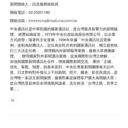
新聞聯絡人：訊息服務核稿員
聯絡電話：02-25051180
聯絡信箱：
timtimcna@mail.cna.com.tw
中央通訊社是中華民國的國家通訊社，是台灣最具影響力的新聞媒
體。 經歷組織改造，1973年中央社改組為股份有限公司，以企業
方式經營；隨著民主化發展，1996年依據「中央通訊社設置條
例」改制為財團法人，定位為全民共有的國家通訊社，獨立超然執
行三大法定任務： ．辦理國內外新聞報導業務，服務大眾傳播媒
體。 ．辦理國家對外新聞通訊業務，促進國際對台灣之瞭解。 ．
加強與國際新聞通訊社合作，增進國際新聞交流。 秉持「正確、
領先、客觀、翔實」的基本原則，中央社專業新聞團隊每天以中、
英、日文即時對外發出上千則新聞、照片、圖表、影音與資訊，是
台灣唯一多語文新聞媒體，服務對象從媒體客戶擴大為閱聽大眾；
從台灣民眾延伸至全球僑胞與讀者，充分扮演「台灣之眼，世界之
窗」。