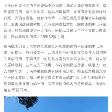
同樣位於北桃園的八德運動中心周邊，屬於大湳商圈範圍內，鄰
近廣豐商圈、擴大重劃區，地點相當精華，未來還會有捷運綠線
行經一旁的介壽路。詹智偉表示，八德已經是發展相當成熟的地
點，過去因建築物密集，少有室內運動空間，國民運動中心落成
啟用，對當地機能是一大加分。同樣以屋齡15年中古電梯大樓為
例，目前此區均價落在28至32萬之間。
在南桃園部分，詹智偉推薦位於南勢重劃區的平鎮運動中心周
邊。他指出，有別於南平、八德運動中心都是直接蓋在人口稠密
的既成商圈，平鎮運動中心則是在南勢重劃區規劃之初，就先納
入區域規劃，並率先完工啟用，作為帶動區域發展、吸引人口移
入的動能之一；南勢重劃區也有國小預定地、鄰近就業機會眾多
的平鎮工業區，加上現在房價還有親民的2字頭，是各運動中心
周圍最具發展潛力的一個。區段屋齡10年內的電梯產品，均價約
落在25至27萬。