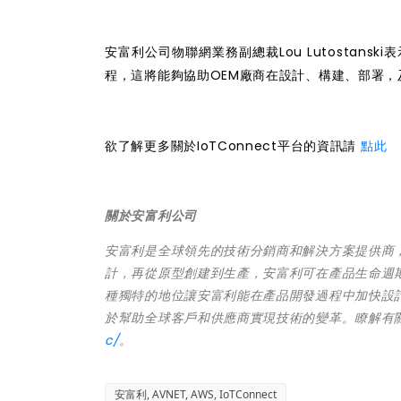
安富利公司物聯網業務副總裁Lou Lutostan
程，這將能夠協助OEM廠商在設計、構建、部署
欲了解更多關於IoTConnect平台的資訊請
點此
關於安富利公司
安富利是全球領先的技術分銷商和解決方案提供商
計，再從原型創建到生產，安富利可在產品生命週
種獨特的地位讓安富利能在產品開發過程中加快設
於幫助全球客戶和供應商實現技術的變革。瞭解有
c/
。
安富利, AVNET, AWS, IoTConnect