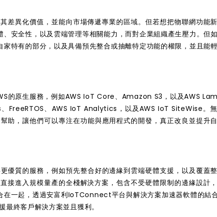
現其差異化價值，並能向市場傳遞專業的區域。但若想把物聯網功能
體、安全性，以及雲端管理等相關能力，而對企業組織產生壓力。但
自家特有的部分，以及具備預先整合或抽離特定功能的權限，並且能
的原生服務，例如AWS IoT Core、Amazon S3，以及AWS La
、FreeRTOS、AWS IoT Analytics，以及AWS IoT SiteWise
商帶來幫助，讓他們可以專注在功能與應用程式的開發，真正改良並提升
將提供更優質的服務，例如預先整合好的邊緣到雲端硬體支援，以及覆蓋
可直接進入規模量產的全棧解決方案，包含不受硬體限制的邊緣設計
一起，透過安富利IoTConnect平台與解決方案加速器軟體的結
支援最終客戶解決方案並且獲利。