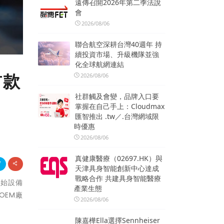
遠傳召開2026年第二季法說
會
2026/08/06
聯合航空深耕台灣40週年 持
續投資市場、升級機隊並強
化全球航網連結
首款
2026/08/06
社群觸及會變，品牌入口要
掌握在自己手上：Cloudmax
匯智推出 .tw／.台灣網域限
時優惠
2026/08/06
真健康醫療（02697.HK）與
天津具身智能創新中心達成
戰略合作 共建具身智能醫療
原始設備
產業生態
OEM廠
2026/08/06
陳嘉樺Ella選擇Sennheiser