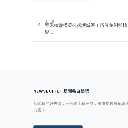
上一篇
雍禾植髮構築技術護城河！拓展免剃髮植
髮...
NEWSBUFFET 新聞稿自助吧
新聞稿的好去處，三分鐘上稿完成，最快接觸最多讀
方案！