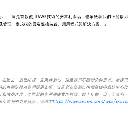
ski表示：「這是首款使用AWS技術的安富利產品，也象徵著我們正開啟
，及管理一定規模的雲端連接裝置、應用程式與解決方案。」
，在過去一個世紀裡一直秉持初心，滿足客戶不斷變化的需求。從構
期的每個階段為客戶提供支援。安富利在整個技術價值鏈中處於中心
計和供應速度，從而幫助客戶儘快實現營收。數十年如一日，安富利
關安富利的更多資訊，請訪問
https://www.avnet.com/wps/porta