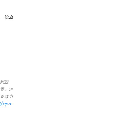
另一段旅
思到設
位置。這
一直致力
l/apa