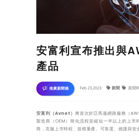
安富利宣布推出與A
產品
Feb 23,2023
新聞
新聞
推廣新聞稿
安富利（Avnet）
將首次於亞馬遜網路服務（AWS
製造商（OEM）簡化流程並縮短一半以上的上市時程
商，克服上市時程、規模量產、可靠度、維護與安