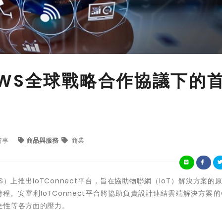
WS全球戰略合作協議下的
時事
商品與服務
商業
）上推出IoTConnect平台，旨在協助物聯網（IoT）解決方案的
。安富利IoTConnect平台將協助負責設計連結雲端解決方案的
全性等各方面的壓力。