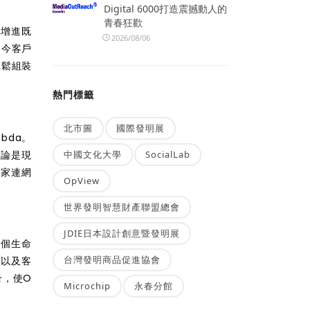
Digital 6000打造震撼動人的
青春狂歡
新增進既
2026/08/06
如今客戶
輕鬆組裝
熱門標籤
北市圖
國際發明展
mbda。
中國文化大學
SocialLab
。無論是現
自家連網
OpView
世界發明智慧財產聯盟總會
JDIE日本設計創意暨發明展
整個生命
台灣發明商品促進協會
，以及客
合，使O
Microchip
永春分館