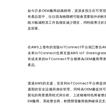
如今許多OEM廠商組織精簡，資源多投注在可突
有產品當中，往往因為物聯網可能會需要額外的軟
能大幅減輕其工作負擔並減少開支，同時能專注於
及部署。
在AWS上發布的首版IoTConnect平台就已整合AWS
未來IoTConnect也將支援AWS IoT Greengrass
有或未來的IoTConnect平台都將為OEM廠
產品。
透過AWS的支援，安富利IoTConnect平台
週期的安全設備與身份管理。同時為OEM廠提供
製化的商業應用程式與分析。上述種種特色將被整合在
EM廠商、系統整合商，軟體開發廠商能夠確保且