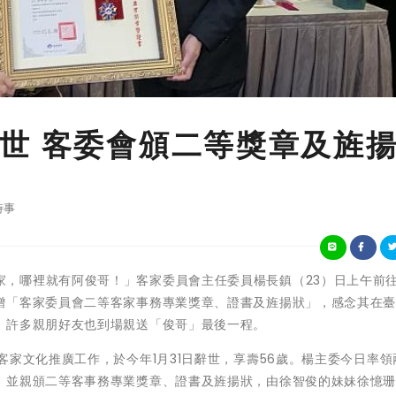
世 客委會頒二等獎章及旌
時事
「哪裡有客家，哪裡就有阿俊哥！」客家委員會主任委員楊長鎮（23）日上午前
贈「客家委員會二等客家事務專業獎章、證書及旌揚狀」，感念其在
，許多親朋好友也到場親送「俊哥」最後一程。
客家文化推廣工作，於今年1月31日辭世，享壽56歲。楊主委今日率領
，並親頒二等客事務專業獎章、證書及旌揚狀，由徐智俊的妹妹徐憶