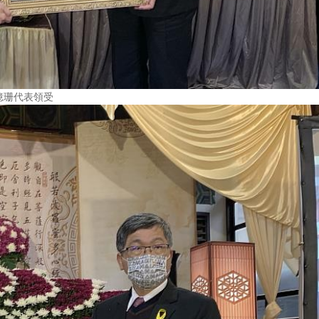
憶珊代表領受