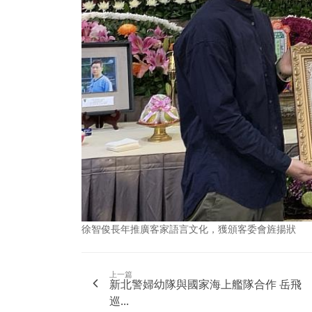
徐智俊長年推廣客家語言文化，獲頒客委會旌揚狀
上一篇
新北警婦幼隊與國家海上艦隊合作 岳飛
巡...