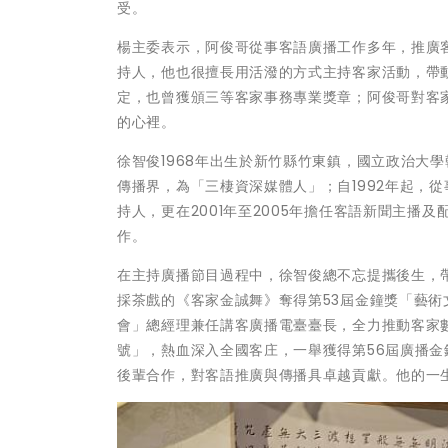
受。
楊主委表示，阿俊哥從事客語廣播工作多年，推廣
持人，他也很擅長用活潑的方式主持客家活動，帶
定，也曾獲頒三等客家事務專業獎章；阿俊哥對客
的心裡。
徐智俊1968年出生於新竹縣竹東鎮，國立政治大
傳播界，為「三棲資深媒體人」；自1992年起，
持人，更在2001年至2005年擔任客語新聞主播
作。
在主持廣播節目過程中，徐智俊總不忘提攜後生，
採茶戲的《客家金誠舞》奪得第53屆金鐘獎「藝術文
會」總經理兼任講客廣播電臺臺長，全力推動客家
號」，熱血深入全國客庄，一舉獲得第56屆廣播金
後輩合作，對客語推廣與傳播具卓越貢獻。他的一