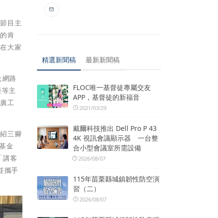
任節目主
獎的肯
存在大家
精選新聞稿
最新新聞稿
及網路
FLOC唯一基督徒專屬交友
臺等主
APP，基督徒的新福音
推廣工
2021/03/29
戴爾科技推出 Dell Pro P 43
介紹三腳
4K 視訊會議顯示器 一台整
基金
合小型會議室所需設備
「講客
2026/08/07
並攜手
115年苗栗縣城鎮韌性防空演
習（二）
2026/08/07