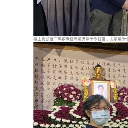
楊主委頒發二等客事務專業獎章予徐智俊，由家屬徐