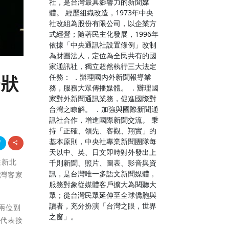
社，是台灣最具影響力的新聞媒
體。 經歷組織改造，1973年中央
社改組為股份有限公司，以企業方
式經營；隨著民主化發展，1996年
依據「中央通訊社設置條例」改制
為財團法人，定位為全民共有的國
家通訊社，獨立超然執行三大法定
任務： ．辦理國內外新聞報導業
揚狀
務，服務大眾傳播媒體。 ．辦理國
家對外新聞通訊業務，促進國際對
台灣之瞭解。 ．加強與國際新聞通
訊社合作，增進國際新聞交流。 秉
持「正確、領先、客觀、翔實」的
基本原則，中央社專業新聞團隊每
天以中、英、日文即時對外發出上
往新北
千則新聞、照片、圖表、影音與資
訊，是台灣唯一多語文新聞媒體，
臺灣客家
服務對象從媒體客戶擴大為閱聽大
眾；從台灣民眾延伸至全球僑胞與
讀者，充分扮演「台灣之眼，世界
兩位副
之窗」。
珊代表接