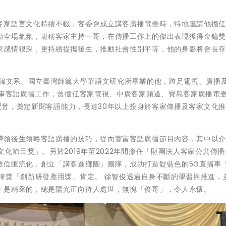
客家語言文化持續不輟，客委會成立講客廣播電臺時，特地邀請他擔
動全場氣氛，堪稱客家主持一哥，在傳播工作上的傑出表現獲得金鐘
家感情很深，更持續提攜後生，推動社會性別平等，他的身影將會長
學韓文系、國立臺灣師範大學華語文研究所畢業的他，跨足電視、廣播
從事客語廣播工作，曾擔任客家電視、中廣客家頻道、寶島客家廣播電
及配音，奠定新聞客語能力，長達30年以上投身於客家傳播及客家文化
帶領後生領略客語廣播的技巧，從而豐富客語廣播節目內容，其中以
化節目獎」。另於2019年至2022年間擔任「財團法人客家公共傳播
數位匯流化，創立「講客進鄉團」團隊，成功打造靛藍色的5G直播車
鐘獎「創新研發應用獎」肯定。 徐智俊透過自身不斷的學習與推進，
生是精采的，總是陽光正向待人處世，無愧「俊哥」，令人永懷。