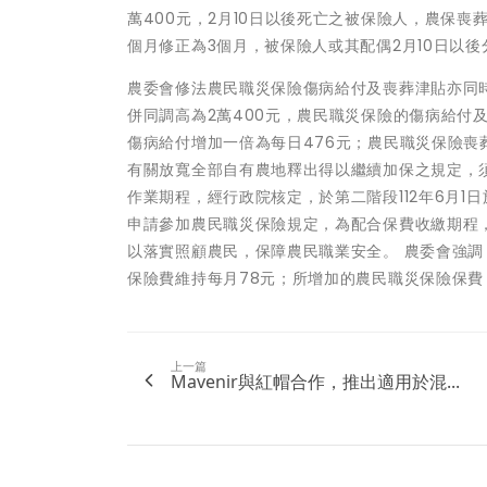
萬400元，2月10日以後死亡之被保險人，農保喪葬津
個月修正為3個月，被保險人或其配偶2月10日以後分
農委會修法農民職災保險傷病給付及喪葬津貼亦同
併同調高為2萬400元，農民職災保險的傷病給付
傷病給付增加一倍為每日476元；農民職災保險喪葬津
有關放寬全部自有農地釋出得以繼續加保之規定，
作業期程，經行政院核定，於第二階段112年6月1
申請參加農民職災保險規定，為配合保費收繳期程，
以落實照顧農民，保障農民職業安全。 農委會強
保險費維持每月78元；所增加的農民職災保險保費
上一篇
Mavenir與紅帽合作，推出適用於混...