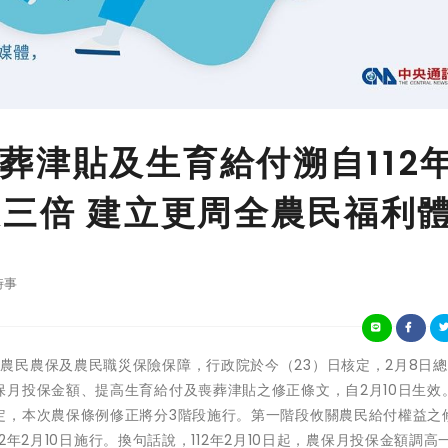
葬津貼及生育給付溯自112年
及三倍 建立更周全農民福利
時事
 為儘早提升農民農保及農民職災保險保障，行政院於今（23）日核定，2月8日
月投保金額、提高生育給付及喪葬津貼之修正條文，自2月10日生效
定，本次農保條例修正將分3階段施行。第一階段攸關農民給付權益之
12年2月10日施行。換句話說，112年2月10日起，農保月投保金額調高