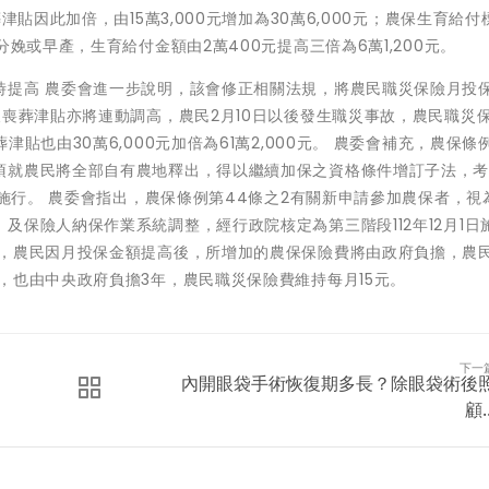
貼因此加倍，由15萬3,000元增加為30萬6,000元；農保生育給付
娩或早產，生育給付金額由2萬400元提高三倍為6萬1,200元。
時提高 農委會進一步說明，該會修正相關法規，將農民職災保險月投
及喪葬津貼亦將連動調高，農民2月10日以後發生職災事故，農民職災
貼也由30萬6,000元加倍為61萬2,000元。 農委會補充，農保條
須就農民將全部自有農地釋出，得以繼續加保之資格條件增訂子法，
日施行。 農委會指出，農保條例第44條之2有關新申請參加農保者，視
及保險人納保作業系統調整，經行政院核定為第三階段112年12月1日
調，農民因月投保金額提高後，所增加的農保保險費將由政府負擔，農
，也由中央政府負擔3年，農民職災保險費維持每月15元。
下一
內開眼袋手術恢復期多長？除眼袋術後
顧..