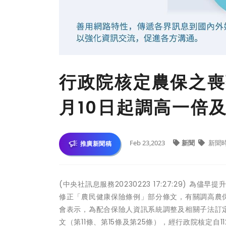
行政院核定農保之喪
月10日起調高一倍
Feb 23,2023
新聞
新聞
推廣新聞稿
(中央社訊息服務20230223 17:27:29)
修正「農民健康保險條例」部分條文，有關調高農保
會表示，為配合保險人資訊系統調整及相關子法訂
文（第11條、第15條及第25條），經行政院核定自1