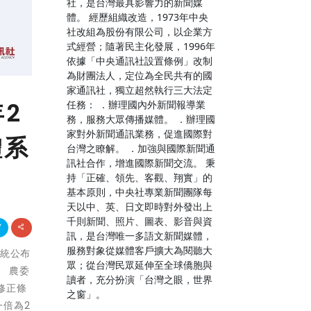
社，是台灣最具影響力的新聞媒
體。 經歷組織改造，1973年中央
社改組為股份有限公司，以企業方
式經營；隨著民主化發展，1996年
依據「中央通訊社設置條例」改制
為財團法人，定位為全民共有的國
家通訊社，獨立超然執行三大法定
2
任務： ．辦理國內外新聞報導業
務，服務大眾傳播媒體。 ．辦理國
家對外新聞通訊業務，促進國際對
體系
台灣之瞭解。 ．加強與國際新聞通
訊社合作，增進國際新聞交流。 秉
持「正確、領先、客觀、翔實」的
基本原則，中央社專業新聞團隊每
天以中、英、日文即時對外發出上
千則新聞、照片、圖表、影音與資
訊，是台灣唯一多語文新聞媒體，
服務對象從媒體客戶擴大為閱聽大
總統公布
眾；從台灣民眾延伸至全球僑胞與
。 農委
讀者，充分扮演「台灣之眼，世界
修正條
之窗」。
一倍為2