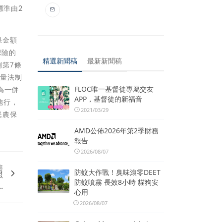
標準由2
保金額
保險的
精選新聞稿
最新新聞稿
例第7條
考量法制
FLOC唯一基督徒專屬交友
為一併
APP，基督徒的新福音
施行，
2021/03/29
民農保
AMD公佈2026年第2季財務
報告
2026/08/07
篇
防蚊大作戰！臭味滾零DEET
照
防蚊噴霧 長效8小時 貓狗安
.
心用
2026/08/07