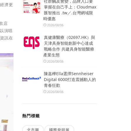
社群觸及會變，品牌入口要
會經濟更
掌握在自己手上：Cloudmax
匯智推出 .tw／.台灣網域限
時優惠
飲店
2026/08/06
以演唱
真健康醫療（02697.HK）與
惠資訊在
天津具身智能創新中心達成
戰略合作 共建具身智能醫療
產業生態
2026/08/06
陳嘉樺Ella選擇Sennheiser
Digital 6000打造震撼動人的
青春狂歡
2026/08/06
熱門標籤
北市圖
國際發明展