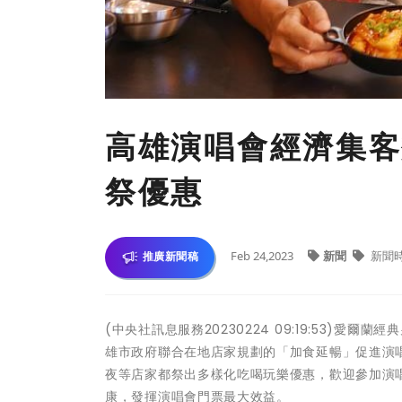
高雄演唱會經濟集客
祭優惠
Feb 24,2023
新聞
新聞
推廣新聞稿
(中央社訊息服務20230224 09:19:53)愛爾
雄市政府聯合在地店家規劃的「加食延暢」促進演
夜等店家都祭出多樣化吃喝玩樂優惠，歡迎參加演
康，發揮演唱會門票最大效益。