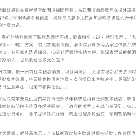
體新好男孩在巨蛋體育館開場揭開序幕，當日開演前經發局在場外設
QR碼上官網查詢各種優惠，經發局長廖泰翔在參加演唱會後也到合作
的消費力道。
，看好外地歌迷南下聽歌及遊玩商機，廖泰翔今（24）特別表示，「
夜chill處」方案，號召在地餐酒館、居酒屋及宵夜等店家提供飲品
增加，各店家也透過臉書、IG等社群媒體協助宣傳。除深夜營業的餐
店家加入，提供歌迷更多元的選擇。
，當日或前、後一日前往享優惠消費，經發局統計，上週首場新好男孩演
活動集客效應，持票根兌換優惠消費人次佔當日來客數逾半，最高近8
當日生意爆棚，很榮幸參與活動。」
家延長營業並提供憑門票打卡送辣炒年糕或是消費送調飲等優惠，吸
高雄短時間內有這麼多場演唱會，「政府的美意，有誠心感受到，彼
巨蛋步行可到，除了提供韓式炸雞，晚上也變身餐酒館，預期營業時
。
廣大迴響，經發局表示，全市12家百貨都主動參與優惠活動，多數櫃位