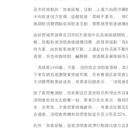
高市府推動的「加食延暢」活動，上週六由西洋團
卡向歌迷強力宣傳，提醒歌迷「票根不要丟」、掃
換調飲消費體驗並與歌迷互動，實際感受歌迷續攤
由於西城男孩將在228四天連假中在高雄接續開唱
暢」鼓勵歌迷演唱會後續攤消費，經發局規劃「高雄
待方案，由於集客效應可觀，上週起合作店家不斷
酒屋，另也有咖啡館、鹹酥雞、燒酒雞及麻辣鍋等
「高雄夜chill處」方案，須持指定演唱會票根
下來官網頁面瀏覽量突破10萬，另有餐酒店家受惠
大消費帶動業績成長，有業者回饋表示，「演唱會
除了夜間餐酒館，也有鄰近巨蛋的韓式料理合作店
演唱會前就先去飽餐一頓。業者許先生表示，難得
水、水幫魚，才會想要積極參與。」考量店址鄰近
合優惠，演唱會商機有助營業額提升至少15至20%
此外「加食延暢」促進演唱會經濟行動推出後引起