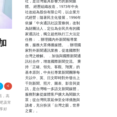
社，是台灣最具影響力的新聞媒
體。 經歷組織改造，1973年中央
社改組為股份有限公司，以企業方
式經營；隨著民主化發展，1996年
依據「中央通訊社設置條例」改制
為財團法人，定位為全民共有的國
家通訊社，獨立超然執行三大法定
任務： ．辦理國內外新聞報導業
加
務，服務大眾傳播媒體。 ．辦理國
家對外新聞通訊業務，促進國際對
台灣之瞭解。 ．加強與國際新聞通
訊社合作，增進國際新聞交流。 秉
持「正確、領先、客觀、翔實」的
基本原則，中央社專業新聞團隊每
天以中、英、日文即時對外發出上
千則新聞、照片、圖表、影音與資
訊，是台灣唯一多語文新聞媒體，
服務對象從媒體客戶擴大為閱聽大
開唱，高
眾；從台灣民眾延伸至全球僑胞與
吧及宵
讀者，充分扮演「台灣之眼，世界
享好
之窗」。