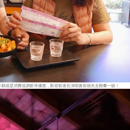
年糕或是消費送調飲等優惠，歡迎歌迷在演唱會前就先去飽餐一頓！