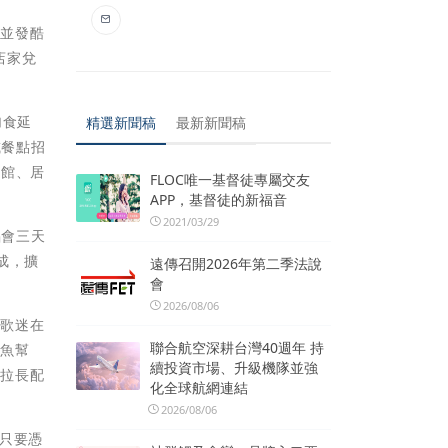
攤並發酷
店家兌
加食延
精選新聞稿
最新新聞稿
或餐點招
酒館、居
FLOC唯一基督徒專屬交友
APP，基督徒的新福音
2021/03/29
唱會三天
成，擴
遠傳召開2026年第二季法說
會
2026/08/06
引歌迷在
聯合航空深耕台灣40週年 持
此魚幫
續投資市場、升級機隊並強
間拉長配
化全球航網連結
2026/08/06
只要憑