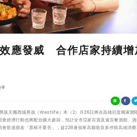
效應發威 合作店家持續增
時事
蘭經典男孩天團西城男孩（Westlife）本（2）月26日將在高雄巨蛋獨家
唱會經濟行動也將配合擴大參與，預計全市12家百貨及逾百餐酒館、酒
唱會歌迷朋友「票根不要丟」，趁228連假來高聽歌並多停留高雄消費