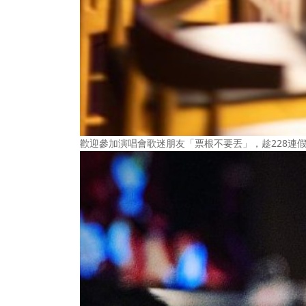
歡迎參加演唱會歌迷朋友「票根不要丟」，趁228連