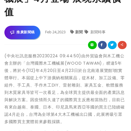
值
Feb 24,2023
新聞
新聞時事
推廣新聞稿
(中央社訊息服務20230224 09:44:50)由外貿協會與木工機公
會主辦的「台灣國際木工機械展(WOOD TAIWAN)」睽違5年
後，將於今(112)年4月20日至4月23日於台北南港展覽館1館實
體舉行。本屆從上中下游廣納相關展品，從木材、加工設備、零
組件、手工具、手作木工DIY、雷射雕刻、家具五金、軟體服務
到木質家具等皆可一次看足，為全球買主提供最全面的產業訊息
與解決方案。因疫情而久違了的國際買主反應相當熱烈，目前已
有來自越南、泰國、日本、印尼及馬來西亞等國的買主已陸續確
認4月赴台，台灣為全球第4大木工機械出口國，此展將吸引眾
多國際買主實體前來參觀採購。