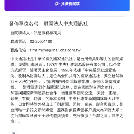
推廣新聞稿
發佈單位名稱：財團法人中央通訊社
新聞聯絡人：訊息服務核稿員
聯絡電話：02-25051180
聯絡信箱：
timtimcna@mail.cna.com.tw
中央通訊社是中華民國的國家通訊社，是台灣最具影響力的新聞媒
體。 經歷組織改造，1973年中央社改組為股份有限公司，以企業
方式經營；隨著民主化發展，1996年依據「中央通訊社設置條
例」改制為財團法人，定位為全民共有的國家通訊社，獨立超然執
行三大法定任務： ．辦理國內外新聞報導業務，服務大眾傳播媒
體。 ．辦理國家對外新聞通訊業務，促進國際對台灣之瞭解。 ．
加強與國際新聞通訊社合作，增進國際新聞交流。 秉持「正確、
領先、客觀、翔實」的基本原則，中央社專業新聞團隊每天以中、
英、日文即時對外發出上千則新聞、照片、圖表、影音與資訊，是
台灣唯一多語文新聞媒體，服務對象從媒體客戶擴大為閱聽大眾；
從台灣民眾延伸至全球僑胞與讀者，充分扮演「台灣之眼，世界之
窗」。