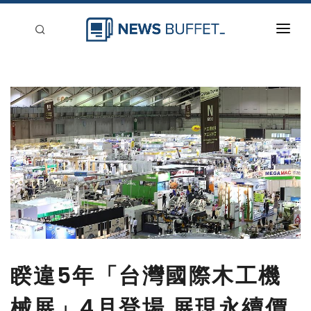
回到首頁
新聞稿分類
登入
刊登
睽違5年「台灣國際木工機
械展」4月登場 展現永續價