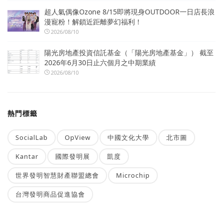
超人氣偶像Ozone 8/15即將現身OUTDOOR一日店長浪
漫寵粉！解鎖近距離夢幻福利！
2026/08/10
陽光房地產投資信託基金（「陽光房地產基金」） 截至
2026年6月30日止六個月之中期業績
2026/08/10
熱門標籤
SocialLab
OpView
中國文化大學
北市圖
Kantar
國際發明展
凱度
世界發明智慧財產聯盟總會
Microchip
台灣發明商品促進協會