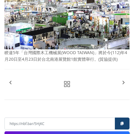
睽違5年「台灣國際木工機械展(WOOD TAIWAN)」將於今(112)年4
月20日至4月23日於台北南港展覽館1館實體舉行。(貿協提供)