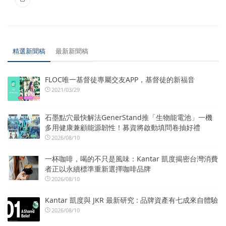
精選新聞稿
最新新聞稿
FLOC唯一基督徒專屬交友APP，基督徒的新福音
2021/03/29
石墨點穴最快解法GenerStand推「生物能電池」一機
多用健康兼顧能源韌性！募資將啟動填問卷抽好禮
2026/08/10
一杯咖啡，喝的不只是風味：Kantar 凱度揭密台灣消費
者正以永續標準重新選擇咖啡品牌
2026/08/10
Kantar 凱度與 JKR 最新研究 : 品牌資產有七成來自體驗
2026/08/10