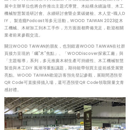
展中主辦單位也將合作推出主題式導覽、木結構永續論壇、木工
機械智慧製造研討會、永續研討會暨企業碳健檢、木人堂-職人D
IY 、製造癮Podcast等多元活動，WOOD TAIWAN 2023從木
工機械、木材加工到木工手作，方方面面都齊備充足，歡迎相關
業者前來參觀交流。
關注WOOD TAIWAN的朋友，也別錯過WOOD TAIWAN在社群
頁接力呈現的「矚"木"焦點」、「WOODiscover探索工廠」與
「主題報導」系列，多元推廣木材生產可持續性、木工機械智慧
製造與木工DIY 風潮等重點議題，期待能帶領買主提前感受展覽
亮點。WOOD TAIWAN歡迎訪客預先登記參觀，展期間憑預登
QR Code可直接掃描入場，還可憑預登QR Code領取限量文青
感好禮。