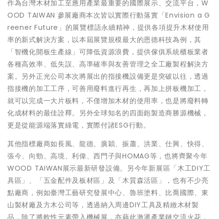
作為台灣木材加工至應用產業最重要的國際展示、交流平台，W
OOD TAIWAN 參展廠商本次皆以實際行動落實「Envision a G
reener Future」的展覽標語永續精神，提供各項提升木材使用
率的新式解決方案，以本屆展覽規模最大的恩德科技為例，其
「智機化開板生產線」可降低資源浪費，提供傢俱系統櫃板業者
各種高效率、低失誤、高準確率與友善管理之全工廠製程解決方
案。另外正光公司本次將展出的指接機設備更是突破以往，透過
指接機的加工工序，可善用廢料進行再生，再加上拼板機加工，
就可以完成一大片板料，不僅增加木材的使用率，也是將廢料轉
化成材料的最佳詮釋。另外全球知名的四面鉋製造商勝源機械，
更是從能源端落實綠電，實際付諸ESG行動。
其他指標廠商如長風、龍德、廣穎、振蕭、洪業、仕興、快得、
張今、向勁、高境、利偉、西門子與HOMAG等，也將齊聚今年
WOOD TAIWAN展示最新研發設備。另今年新展區「木工DIY工
具區」、「五金配件及板材區」及「木質森活區」，也有不少亮
點廠商，例如臺灣工藝研究發展中心、魯班塗料、比喬國際、東
山製材廠及方木公司等，透過納入周邊DIY工具及精緻木材製
品，除了將軟性元素帶入機械展，亦藉此激盪產業鏈交流火花，