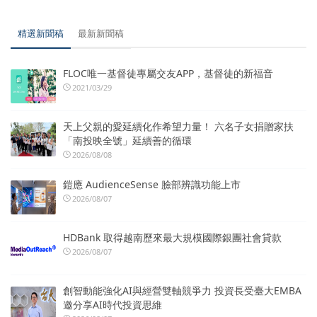
精選新聞稿
最新新聞稿
FLOC唯一基督徒專屬交友APP，基督徒的新福音
2021/03/29
天上父親的愛延續化作希望力量！ 六名子女捐贈家扶
「南投映全號」延續善的循環
2026/08/08
鎧應 AudienceSense 臉部辨識功能上市
2026/08/07
HDBank 取得越南歷來最大規模國際銀團社會貸款
2026/08/07
創智動能強化AI與經營雙軸競爭力 投資長受臺大EMBA
邀分享AI時代投資思維