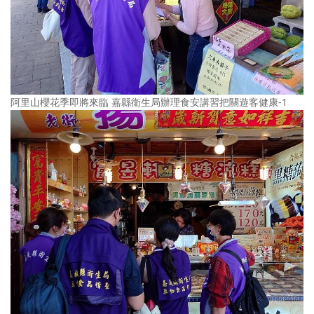
阿里山櫻花季即將來臨 嘉縣衛生局辦理食安講習把關遊客健康-1