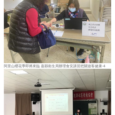
阿里山櫻花季即將來臨 嘉縣衛生局辦理食安講習把關遊客健康-4