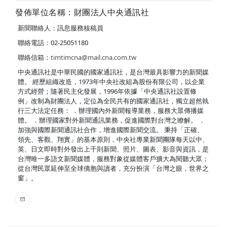
發佈單位名稱：財團法人中央通訊社
新聞聯絡人：訊息服務核稿員
聯絡電話：02-25051180
聯絡信箱：
timtimcna@mail.cna.com.tw
中央通訊社是中華民國的國家通訊社，是台灣最具影響力的新聞媒
體。 經歷組織改造，1973年中央社改組為股份有限公司，以企業
方式經營；隨著民主化發展，1996年依據「中央通訊社設置條
例」改制為財團法人，定位為全民共有的國家通訊社，獨立超然執
行三大法定任務： ．辦理國內外新聞報導業務，服務大眾傳播媒
體。 ．辦理國家對外新聞通訊業務，促進國際對台灣之瞭解。 ．
加強與國際新聞通訊社合作，增進國際新聞交流。 秉持「正確、
領先、客觀、翔實」的基本原則，中央社專業新聞團隊每天以中、
英、日文即時對外發出上千則新聞、照片、圖表、影音與資訊，是
台灣唯一多語文新聞媒體，服務對象從媒體客戶擴大為閱聽大眾；
從台灣民眾延伸至全球僑胞與讀者，充分扮演「台灣之眼，世界之
窗」。