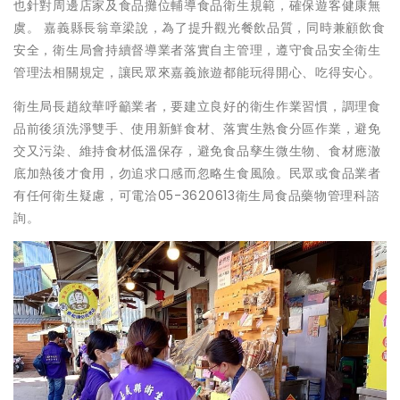
也針對周邊店家及食品攤位輔導食品衛生規範，確保遊客健康無
虞。 嘉義縣長翁章梁說，為了提升觀光餐飲品質，同時兼顧飲食
安全，衛生局會持續督導業者落實自主管理，遵守食品安全衛生
管理法相關規定，讓民眾來嘉義旅遊都能玩得開心、吃得安心。
衛生局長趙紋華呼籲業者，要建立良好的衛生作業習慣，調理食
品前後須洗淨雙手、使用新鮮食材、落實生熟食分區作業，避免
交又污染、維持食材低溫保存，避免食品孳生微生物、食材應澈
底加熱後才食用，勿追求口感而忽略生食風險。民眾或食品業者
有任何衛生疑慮，可電洽05-3620613衛生局食品藥物管理科諮
詢。