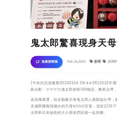
鬼太郎驚喜現身天母
Feb 24,2023
新聞
新聞
推廣新聞稿
(中央社訊息服務20230224 09:44:05)
新企劃「ゲゲゲの鬼太郎妖怪100物語」搬來台灣
為宣傳展覽，知名動畫主角鬼太郎人偶親臨台灣，
充滿異國風情滿分的天母SOGO百貨，並於2/25
太郎和日本妖怪的大小朋友們到場一起同樂。