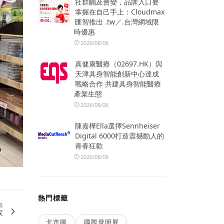
社群觸及會變，品牌入口要
掌握在自己手上：Cloudmax
匯智推出 .tw／.台灣網域限
時優惠
2026/08/06
真健康醫療（02697.HK）與
天津具身智能創新中心達成
戰略合作 共建具身智能醫療
產業生態
2026/08/06
陳嘉樺Ella選擇Sennheiser
Digital 6000打造震撼動人的
青春狂歡
2026/08/06
熱門標籤
篇
政
北市圖
國際發明展
.