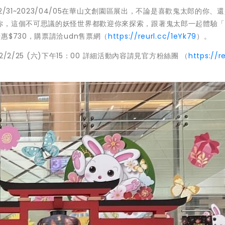
12/31~2023/04/05在華山文創園區展出，不論是喜歡鬼太郎的你、
你，這個不可思議的妖怪世界都歡迎你來探索，跟著鬼太郎一起體驗「
$730，購票請洽udn售票網（
https://reurl.cc/1eYk79
）。
/2/25 (六)下午15：00 詳細活動內容請見官方粉絲團 （
https://re