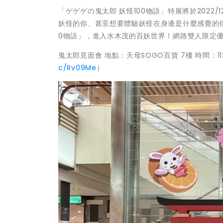
「ゲゲゲの鬼太郎 妖怪100物語」特展將於2022/
妖怪的你、甚至想要體驗妖怪在身邊是什麼感覺的
0物語」，進入水木茂的百妖世界！網路雙人限定優惠
鬼太郎見面會 地點：天母SOGO百貨 7樓 時間：112
c/Rv09Me
）