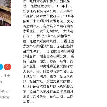
社，是台灣最具影響力的新聞媒
體。 經歷組織改造，1973年中央
社改組為股份有限公司，以企業方
式經營；隨著民主化發展，1996年
依據「中央通訊社設置條例」改制
為財團法人，定位為全民共有的國
家通訊社，獨立超然執行三大法定
任務： ．辦理國內外新聞報導業
假
務，服務大眾傳播媒體。 ．辦理國
家對外新聞通訊業務，促進國際對
台灣之瞭解。 ．加強與國際新聞通
訊社合作，增進國際新聞交流。 秉
持「正確、領先、客觀、翔實」的
基本原則，中央社專業新聞團隊每
天以中、英、日文即時對外發出上
年，將全
千則新聞、照片、圖表、影音與資
訊，是台灣唯一多語文新聞媒體，
面。
服務對象從媒體客戶擴大為閱聽大
落腳在
眾；從台灣民眾延伸至全球僑胞與
讀者，充分扮演「台灣之眼，世界
喜愛鬼
之窗」。