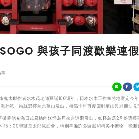
SOGO 與孩子同渡歡樂連
時事
2022年適逢鬼太郎作者水木茂老師冥誕100週年，日本水木工作室特地選定今
，海外第一站就選擇台北華山展出，相隔十年再度回到華山與老朋友見
更帶著他充滿日式風情的妖怪鳥居來台巡迴展出，妖怪鳥居2月份選擇
下午15：00舉辦鬼太郎見面會，特別準備許多遊戲和精美小禮物，歡迎