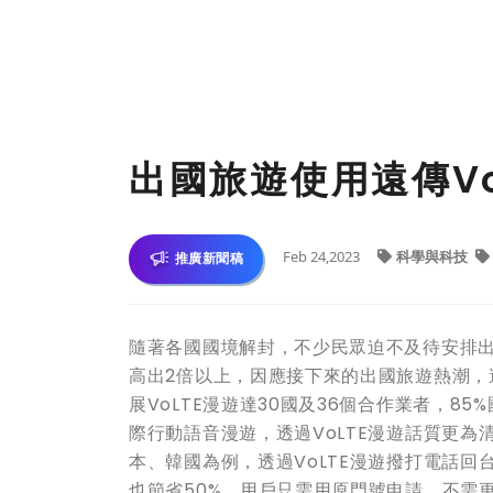
出國旅遊使用遠傳Vo
Feb 24,2023
科學與科技
推廣新聞稿
隨著各國國境解封，不少民眾迫不及待安排
高出2倍以上，因應接下來的出國旅遊熱潮，
展VoLTE漫遊達30國及36個合作業者，8
際行動語音漫遊，透過VoLTE漫遊話質更
本、韓國為例，透過VoLTE漫遊撥打電話回
也節省50%，用戶只需用原門號申請，不需