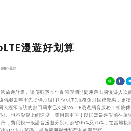
LTE漫遊好划算
網路電信
出國旅遊計畫。遠傳觀察今年春節假期期間用戶出國漫遊人次
遠傳繼去年率先提供月租用戶VoLTE服務免月租費優惠，更
5%國人經常造訪的熱門國家已支援VoLTE漫遊語音服務！相較
為清晰、也不影響上網速度，費用還更省！以民眾最喜愛前往旅
台灣，費用較一般語音漫遊分別可節省65%及75%，在當地接
更換SIM卡或號碼，是兼顧便利性和荷包的新選擇。