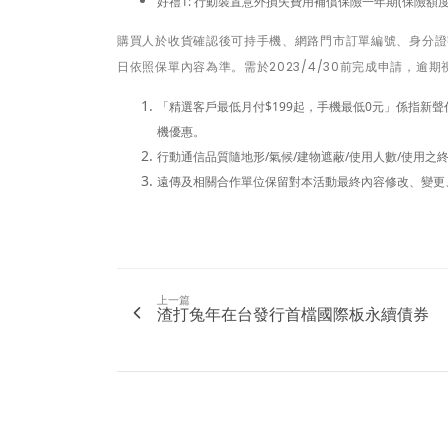
好禮1: 行動裝置意外損失費用補償保險一年期(保險額度$1
購買人於收貨確認後可持手機、網路門市訂單編號、身分證
日依照保單內容為準。需於2023/4/30前完成申請，逾
「精選客戶最低月付$199起，手機最低0元」係指新
機優惠。
行動通信品質隨地形/氣候/建物遮蔽/使用人數/使用之
遠傳及相關合作單位保留對本活動最終內容修改、變更
上一篇
渣打兔年在台發行首檔國際板永續債券