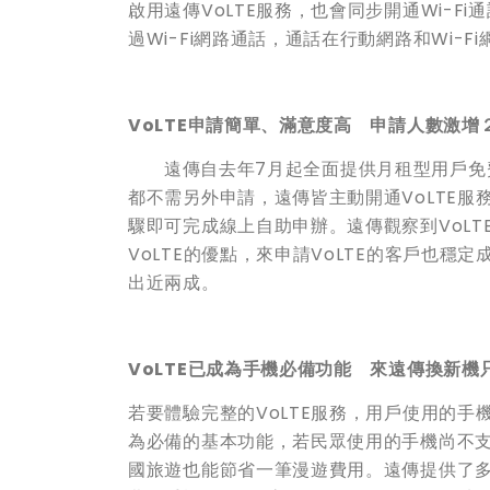
啟用遠傳VoLTE服務，也會同步開通Wi-
過Wi-Fi網路通話，通話在行動網路和Wi-
VoLTE
申請簡單、滿意度高 申請人數激
遠傳自去年7月起全面提供月租型用戶免費申
都不需另外申請，遠傳皆主動開通VoLTE服
驟即可完成線上自助申辦。遠傳觀察到VoL
VoLTE的優點，來申請VoLTE的客戶也穩
出近兩成。
VoLTE
已成為手機必備功能 來遠傳換新機
若要體驗完整的VoLTE服務，用戶使用的手
為必備的基本功能，若民眾使用的手機尚不支
國旅遊也能節省一筆漫遊費用。遠傳提供了多