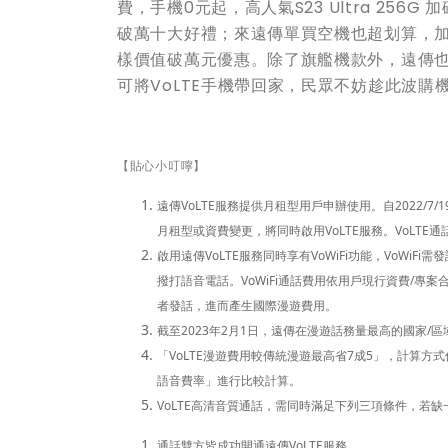
費，手機0元起，高人氣
S23 Ultra 256G
加
破萬十大好禮；來遠傳單買空機也超划算，加
樣價值破萬元優惠。除了旗艦機款外，遠傳也有
可將VoLTE手機帶回家，民眾不妨趁此波購機
【貼心小叮嚀】
遠傳VoLTE服務提供月租型用戶申辦使用。自2022/7/
月租型或資費變更，將同時啟用VoLTE服務。VoLT
啟用遠傳VoLTE服務同時享有VoWiFi功能，VoWiFi
撥打語音電話。VoWiFi通話費用依用戶現行資費/專案
者發話，進而產生國際漫遊費用。
截至2023年2月1日，遠傳在漫遊話務量最高的國家/
「VoLTE漫遊費用較傳統漫遊最高省7成5」，計算方
語音費率」進行比較計算。
VoLTE
高清音質通話，需同時滿足下列三項條件，若缺一
通話雙方皆成功開通遠傳VoLTE服務。