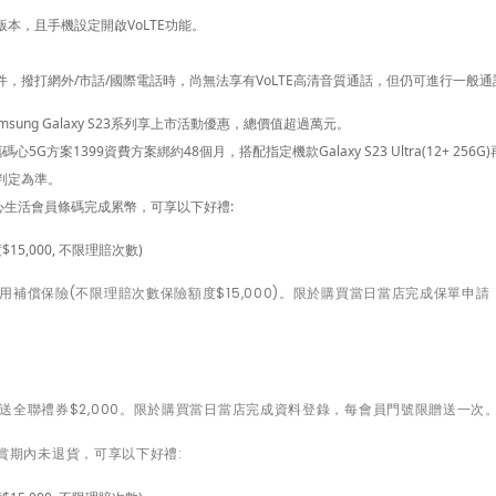
版本，且手機設定開啟VoLTE功能。
件，撥打網外/市話/國際電話時，尚無法享有VoLTE高清音質通話，但仍可進行一般通
ung Galaxy S23系列享上市活動優惠，總價值超過萬元。
攜碼心
5G
方案
1399
資費方案綁約
48
個月，搭配指定機款
Galaxy S23 Ultra(12+ 256G)
判定為準。
心生活會員條碼完成累幣，可享以下好禮:
5,000, 不限理賠次數)
補償保險(不限理賠次數保險額度$15,000)。限於購買當日當店完成保單申請
全聯禮券$2,000。限於購買當日當店完成資料登錄，每會員門號限贈送一次
賞期內未退貨，可享以下好禮: