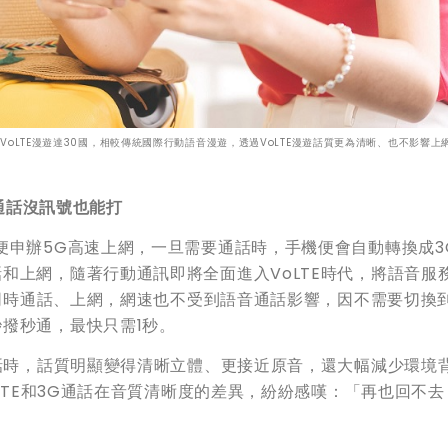
VoLTE漫遊達30國，相較傳統國際行動語音漫遊，透過VoLTE漫遊話質更為清晰、也不影響上
i通話沒訊號也能打
便申辦5G高速上網，一旦需要通話時，手機便會自動轉換成3
和上網，隨著行動通訊即將全面進入VoLTE時代，將語音服
可同時通話、上網，網速也不受到語音通話影響，因不需要切換到
撥秒通，最快只需1秒。
通話時，話質明顯變得清晰立體、更接近原音，還大幅減少環境
oLTE和3G通話在音質清晰度的差異，紛紛感嘆：「再也回不去