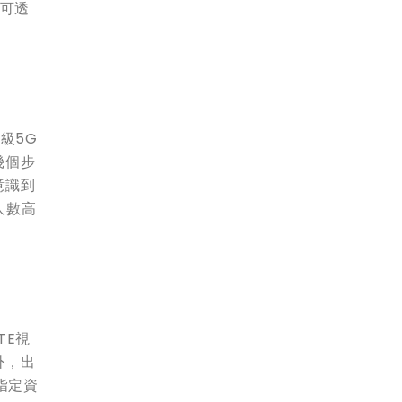
戶可透
級5G
幾個步
意識到
人數高
TE視
外，出
指定資