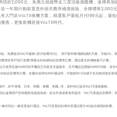
碼現折2,000元，免萬元就能帶走三星頂級旗艦機，
遠傳再加
送一年期行動裝置意外損失費用補償保險、全聯禮券2,000
入門款VoLTE換機方案，精選客戶最低月付199元起，最低
優惠，更換新機迎接VoLTE時代。
19起，免費提供VoLTE服務 (原月租費30元)， 用戶新申辦/攜碼/續約方案，升級5G、
E通話費用依用戶現行資費/專案合約的網內語音費率計費，通話產生的傳輸量不計費。
需發話方使用支援VoWiFi的手機並已升級至支援版本，且手機設定開啟VoWiFi功能，並在Wi
合約的語音費率計費。在國外使用VoWiFi通話時，可能因Wi-Fi訊號不良自動切換至當
區域中，於中港澳、日本、韓國、泰國、美國…等，達85%已提供VoLTE漫遊服務。
式係以遠傳用戶至韓國當地漫遊為例，依合作漫遊業者所提供「VoLTE漫遊語音費率」
條件則以一般音質進行通話。VoLTE音質的好壞亦受通話雙方4G收訊強弱的影響。