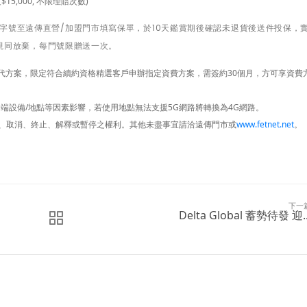
5,000, 不限理賠次數)
字號至遠傳直營/加盟門市填寫保單，於10天鑑賞期後確認未退貨後送件投保，
期視同放棄，每門號限贈送一次。
聲代方案，限定符合續約資格精選客戶申辦指定資費方案，需簽約30個月，方可享資費
終端設備/地點等因素影響，若使用地點無法支援5G網路將轉換為4G網路。
、取消、終止、解釋或暫停之權利。其他未盡事宜請洽遠傳門市或
www.fetnet.net
。
下一
Delta Global 蓄勢待發 迎..