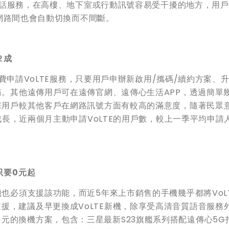
Fi通話服務，在高樓、地下室或行動訊號容易受干擾的地方，用
Fi網路間也會自動切換而不間斷。
增２成
請VoLTE服務，只要用戶申辦新啟用/攜碼/續約方案、升
務。其他遠傳用戶可在遠傳官網、遠傳心生活APP，透過簡單
TE用戶較其他客戶在網路訊號方面有較高的滿意度，隨著民眾
定成長，近兩個月主動申請VoLTE的用戶數，較上一季平均申請
只要0元起
機也必須支援該功能，而近5年來上市銷售的手機幾乎都將VoL
援，建議及早更換成VoLTE新機，除享受高清音質語音服務
元的換機方案，包含：三星最新S23旗艦系列搭配遠傳心5G