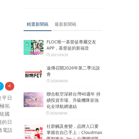
精選新聞稿
最新新聞稿
FLOC唯一基督徒專屬交友
APP，基督徒的新福音
2021/03/29
遠傳召開2026年第二季法說
會
2026/08/06
聯合航空深耕台灣40週年 持
較平日
續投資市場、升級機隊並強
積極拓
化全球航網連結
傳統國
2026/08/06
遊的日
社群觸及會變，品牌入口要
聽電話
掌握在自己手上：Cloudmax
匯智推出 .tw／.台灣網域限