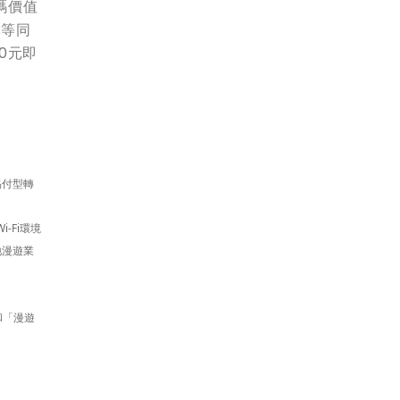
碼價值
元等同
0元即
易付型轉
-Fi環境
地漫遊業
和「漫遊