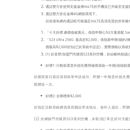
通話雙方皆使用支援遠傳VoLTE的手機並已升級至支援
通話雙方皆在遠傳4G網路環境下。
目前僅有網內通話較可能滿足VoLTE高清音質的所有條
「十大好禮 總價值破萬元」係指申辦心5G方案搭配 Sams
「
S23 Ultra 256G
最高折
$2,000
」係指新申辦
/
續約
/
價最高
$2,000
折扣
(
已於系統中設定
)
，實際價格以系統
(1)
於直營/加盟門市購買S23系列空機，於結帳時刷讀
好禮1: 行動裝置意外損失費用補償保險一年期(保險額度$1
於購買當日當店填寫保單申請成功，即贈一年期意外損失費用
限贈送一次。
好禮2: 全聯禮券$2,000
於指定活動登錄網頁填寫贈品寄送地址、收件人資訊，即贈送
(2)
於網路門市購買S23系列空機，未取消訂單且於10天鑑