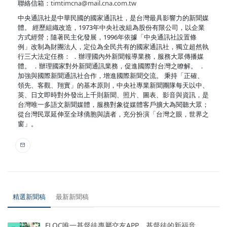
聯絡信箱：
timtimcna@mail.cna.com.tw
中央通訊社是中華民國的國家通訊社，是台灣最具影響力的新聞媒
體。 經歷組織改造，1973年中央社改組為股份有限公司，以企業
方式經營；隨著民主化發展，1996年依據「中央通訊社設置條
例」改制為財團法人，定位為全民共有的國家通訊社，獨立超然執
行三大法定任務： ．辦理國內外新聞報導業務，服務大眾傳播媒
體。 ．辦理國家對外新聞通訊業務，促進國際對台灣之瞭解。 ．
加強與國際新聞通訊社合作，增進國際新聞交流。 秉持「正確、
領先、客觀、翔實」的基本原則，中央社專業新聞團隊每天以中、
英、日文即時對外發出上千則新聞、照片、圖表、影音與資訊，是
台灣唯一多語文新聞媒體，服務對象從媒體客戶擴大為閱聽大眾；
從台灣民眾延伸至全球僑胞與讀者，充分扮演「台灣之眼，世界之
窗」。
精選新聞稿
最新新聞稿
FLOC唯一基督徒專屬交友APP，基督徒的新福音