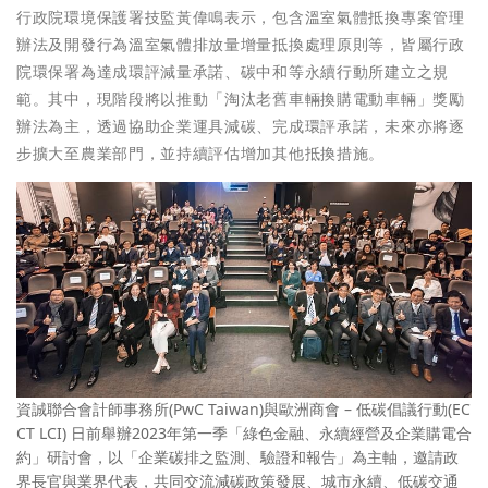
行政院環境保護署技監黃偉鳴表示，包含溫室氣體抵換專案管理
辦法及開發行為溫室氣體排放量增量抵換處理原則等，皆屬行政
院環保署為達成環評減量承諾、碳中和等永續行動所建立之規
範。其中，現階段將以推動「淘汰老舊車輛換購電動車輛」獎勵
辦法為主，透過協助企業運具減碳、完成環評承諾，未來亦將逐
步擴大至農業部門，並持續評估增加其他抵換措施。
資誠聯合會計師事務所(PwC Taiwan)與歐洲商會 – 低碳倡議行動(EC
CT LCI) 日前舉辦2023年第一季「綠色金融、永續經營及企業購電合
約」研討會，以「企業碳排之監測、驗證和報告」為主軸，邀請政
界長官與業界代表，共同交流減碳政策發展、城市永續、低碳交通