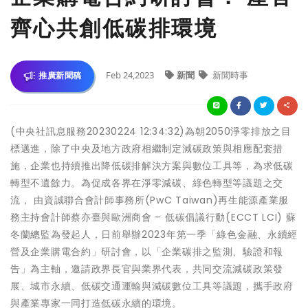
齊心共創低碳排環境
Feb 24,2023
新聞
新聞時事
推廣新聞稿
(中央社訊息服務20230224 12:34:32)為朝2050淨零排放之目
標邁進，除了中央及地方政府相繼制定減碳政策與相應配套措
施，企業也持續推出降低碳排解決方案與數位工具等，為求低碳
轉型不遺餘力。為促成各界在淨零減碳、綠色轉型等議題之交
流， 由資誠聯合會計師事務所(PwC Taiwan)再生能源產業服
務主持會計師蔡亦臺與歐洲商會 – 低碳倡議行動(ECCT LCI) 蘇
冬蘭總監為發起人，日前舉辦2023年第一季「綠色金融、永續經
營及企業購電合約」研討會，以「企業碳排之監測、驗證和報
告」為主軸，邀請政界長官與業界代表，共同交流減碳政策發
展、城市永續、低碳交通運輸與減碳數位工具等議題，攜手政府
與產業專家一同打造低碳永續的環境。