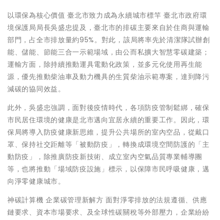
以環保為核心價值 臺北市致力成為永續城市標竿 臺北市政府環
境保護局局長吳盛忠提及，臺北市的排碳主要來自於住商與運輸
部門，占全市排放量約95%。對此，該局將率先於清潔隊試辦創
能、儲能、節能三合一示範場域，由公而私擴大智慧零碳建築；
運輸方面，除持續推動運具電動化政策，並多元化使用再生能
源，優先推動柴油車及動力機具的生質柴油示範專案，達到降污
減碳的協同效益。
此外，吳盛忠強調，面對後疫情時代，各項防疫管制鬆綁，確保
市民居住環境的健康是北市邁向宜居永續的重要工作。因此，環
保局將導入防疫健康新思維，提升公共場所的室內空品，從戴口
罩、保持社交距離等「被動防疫」，轉換成環境空間防護的「主
動防疫」，除推廣防疫新技術、成立室內空氣品質專業輔導團
等，也將推動「場域防疫設施」標示，以保障市民呼吸健康，邁
向淨零健康城市。
神碳計算機 企業碳管理新解方 面對淨零排放的法規遵循、供應
鏈要求、資本市場要求、及全球性碳關稅等外部壓力，企業紛紛