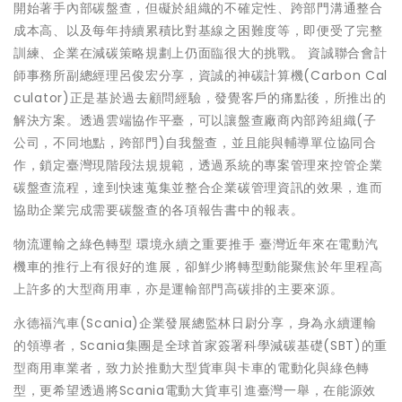
開始著手內部碳盤查，但礙於組織的不確定性、跨部門溝通整合
成本高、以及每年持續累積比對基線之困難度等，即便受了完整
訓練、企業在減碳策略規劃上仍面臨很大的挑戰。 資誠聯合會計
師事務所副總經理呂俊宏分享，資誠的神碳計算機(Carbon Cal
culator)正是基於過去顧問經驗，發覺客戶的痛點後，所推出的
解決方案。透過雲端協作平臺，可以讓盤查廠商內部跨組織(子
公司，不同地點，跨部門)自我盤查，並且能與輔導單位協同合
作，鎖定臺灣現階段法規規範，透過系統的專案管理來控管企業
碳盤查流程，達到快速蒐集並整合企業碳管理資訊的效果，進而
協助企業完成需要碳盤查的各項報告書中的報表。
物流運輸之綠色轉型 環境永續之重要推手 臺灣近年來在電動汽
機車的推行上有很好的進展，卻鮮少將轉型動能聚焦於年里程高
上許多的大型商用車，亦是運輸部門高碳排的主要來源。
永德福汽車(Scania)企業發展總監林日尉分享，身為永續運輸
的領導者，Scania集團是全球首家簽署科學減碳基礎(SBT)的重
型商用車業者，致力於推動大型貨車與卡車的電動化與綠色轉
型，更希望透過將Scania電動大貨車引進臺灣一舉，在能源效