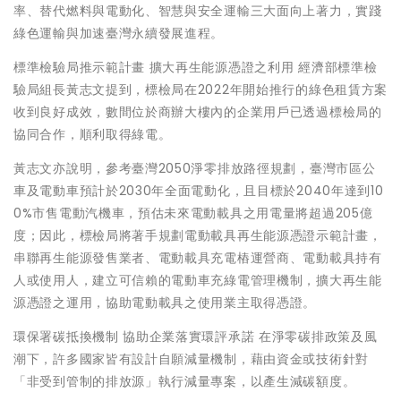
率、替代燃料與電動化、智慧與安全運輸三大面向上著力，實踐
綠色運輸與加速臺灣永續發展進程。
標準檢驗局推示範計畫 擴大再生能源憑證之利用 經濟部標準檢
驗局組長黃志文提到，標檢局在2022年開始推行的綠色租賃方案
收到良好成效，數間位於商辦大樓內的企業用戶已透過標檢局的
協同合作，順利取得綠電。
黃志文亦說明，參考臺灣2050淨零排放路徑規劃，臺灣市區公
車及電動車預計於2030年全面電動化，且目標於2040年達到10
0%市售電動汽機車，預估未來電動載具之用電量將超過205億
度；因此，標檢局將著手規劃電動載具再生能源憑證示範計畫，
串聯再生能源發售業者、電動載具充電樁運營商、電動載具持有
人或使用人，建立可信賴的電動車充綠電管理機制，擴大再生能
源憑證之運用，協助電動載具之使用業主取得憑證。
環保署碳抵換機制 協助企業落實環評承諾 在淨零碳排政策及風
潮下，許多國家皆有設計自願減量機制，藉由資金或技術針對
「非受到管制的排放源」執行減量專案，以產生減碳額度。