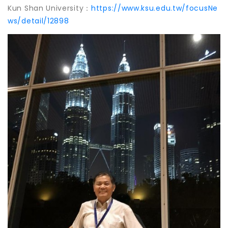
Kun Shan University：
https://www.ksu.edu.tw/focusNe
ws/detail/12898