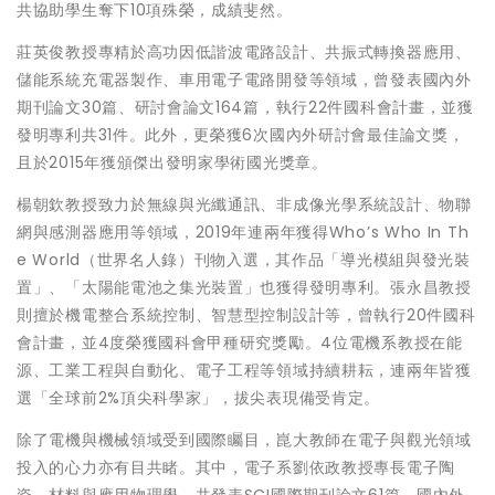
共協助學生奪下10項殊榮，成績斐然。
莊英俊教授專精於高功因低諧波電路設計、共振式轉換器應用、
儲能系統充電器製作、車用電子電路開發等領域，曾發表國內外
期刊論文30篇、研討會論文164篇，執行22件國科會計畫，並獲
發明專利共31件。此外，更榮獲6次國內外研討會最佳論文獎，
且於2015年獲頒傑出發明家學術國光獎章。
楊朝欽教授致力於無線與光纖通訊、非成像光學系統設計、物聯
網與感測器應用等領域，2019年連兩年獲得Who’s Who In Th
e World（世界名人錄）刊物入選，其作品「導光模組與發光裝
置」、「太陽能電池之集光裝置」也獲得發明專利。張永昌教授
則擅於機電整合系統控制、智慧型控制設計等，曾執行20件國科
會計畫，並4度榮獲國科會甲種研究獎勵。4位電機系教授在能
源、工業工程與自動化、電子工程等領域持續耕耘，連兩年皆獲
選「全球前2%頂尖科學家」，拔尖表現備受肯定。
除了電機與機械領域受到國際矚目，崑大教師在電子與觀光領域
投入的心力亦有目共睹。其中，電子系劉依政教授專長電子陶
瓷、材料與應用物理學，共發表SCI國際期刊論文61篇、國內外