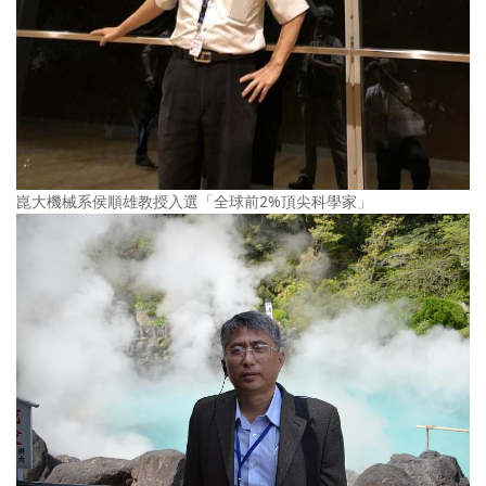
崑大機械系侯順雄教授入選「全球前2%頂尖科學家」