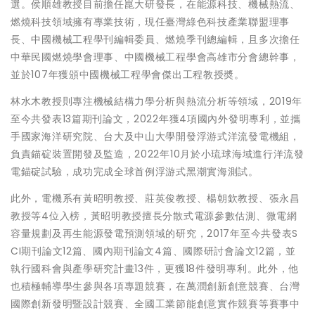
選。侯順雄教授目前擔任崑大研發長，在能源科技、機械熱流、
燃燒科技領域擁有專業技術，現任臺灣綠色科技產業聯盟理事
長、中國機械工程學刊編輯委員、燃燒季刊總編輯，且多次擔任
中華民國燃燒學會理事、中國機械工程學會高雄市分會總幹事，
並於107年獲頒中國機械工程學會傑出工程教授奬。
林水木教授則專注機械結構力學分析與熱流分析等領域，2019年
至今共發表13篇期刊論文，2022年獲4項國內外發明專利，並攜
手國家海洋研究院、台大及中山大學開發浮游式洋流發電機組，
負責錨碇裝置開發及監造，2022年10月於小琉球海域進行洋流發
電錨碇試驗，成功完成全球首例浮游式黑潮實海測試。
此外，電機系有黃昭明教授、莊英俊教授、楊朝欽教授、張永昌
教授等4位入榜，黃昭明教授擅長分散式電源參數估測、微電網
容量規劃及再生能源發電預測領域的研究，2017年至今共發表S
CI期刊論文12篇、國內期刊論文4篇、國際研討會論文12篇，並
執行國科會與產學研究計畫13件，更獲18件發明專利。此外，他
也積極輔導學生參與各項專題競賽，在萬潤創新創意競賽、台灣
國際創新發明暨設計競賽、全國工業節能創意實作競賽等賽事中