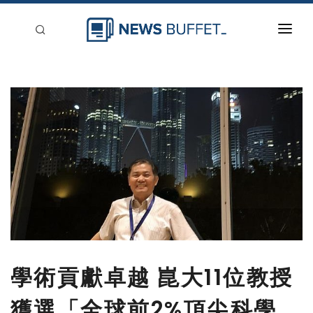
回到首頁
新聞稿分類
登入
刊登
學術貢獻卓越 崑大11位教授
獲選「全球前2%頂尖科學