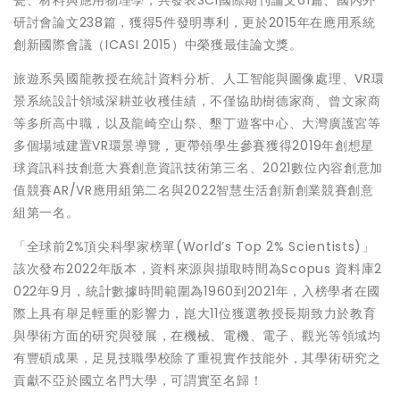
研討會論文238篇，獲得5件發明專利，更於2015年在應用系統
創新國際會議（ICASI 2015）中榮獲最佳論文獎。
旅遊系吳國龍教授在統計資料分析、人工智能與圖像處理、VR環
景系統設計領域深耕並收穫佳績，不僅協助樹德家商、曾文家商
等多所高中職，以及龍崎空山祭、墾丁遊客中心、大灣廣護宮等
多個場域建置VR環景導覽，更帶領學生參賽獲得2019年創想星
球資訊科技創意大賽創意資訊技術第三名、2021數位內容創意加
值競賽AR/VR應用組第二名與2022智慧生活創新創業競賽創意
組第一名。
「全球前2%頂尖科學家榜單(World’s Top 2% Scientists)」
該次發布2022年版本，資料來源與擷取時間為Scopus 資料庫2
022年9月，統計數據時間範圍為1960到2021年，入榜學者在國
際上具有舉足輕重的影響力，崑大11位獲選教授長期致力於教育
與學術方面的研究與發展，在機械、電機、電子、觀光等領域均
有豐碩成果，足見技職學校除了重視實作技能外，其學術研究之
貢獻不亞於國立名門大學，可謂實至名歸！