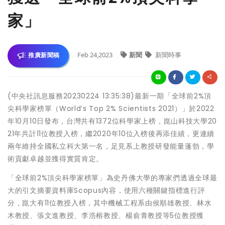
家」
Feb 24,2023
新聞
新聞時事
推廣新聞稿
(中央社訊息服務20230224 13:35:38)最新一期「全球前2%頂
尖科學家榜單（World’s Top 2% Scientists 2021）」於2022
年10月10日發布，台灣共有1372位科學家上榜，崑山科技大學20
21年共計11位教授入榜，繼2020年10位入榜後再添佳績，更連續
兩年維持全國私立科大第一名，足見系上教授研發能量蓬勃，學
術貢獻卓越並獲得實質肯定。
「全球前2%頂尖科學家榜單」為史丹佛大學的專家們透過全球最
大的引文摘要資料庫Scopus內容，使用六種關鍵指標進行評
分，崑大有11位教授入榜，其中機械工程系由侯順雄教授、林水
木教授、張文進教授、李浩榕教授、楊俞青教授等5位教授獲