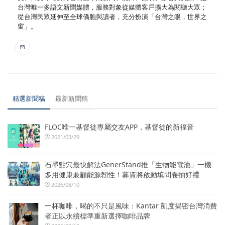
台灣唯一多語文新聞媒體，服務對象從媒體客戶擴大為閱聽大眾；
從台灣民眾延伸至全球僑胞與讀者，充分扮演「台灣之眼，世界之
窗」。
精選新聞稿
最新新聞稿
FLOC唯一基督徒專屬交友APP，基督徒的新福音
2021/03/29
石墨點穴最快解法GenerStand推「生物能電池」一機
多用健康兼顧能源韌性！募資將啟動填問卷抽好禮
2026/08/10
一杯咖啡，喝的不只是風味：Kantar 凱度揭密台灣消費
者正以永續標準重新選擇咖啡品牌