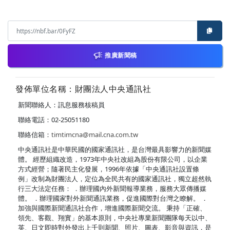
推廣新聞稿
發佈單位名稱：財團法人中央通訊社
新聞聯絡人：訊息服務核稿員
聯絡電話：02-25051180
聯絡信箱：
timtimcna@mail.cna.com.tw
中央通訊社是中華民國的國家通訊社，是台灣最具影響力的新聞媒
體。 經歷組織改造，1973年中央社改組為股份有限公司，以企業
方式經營；隨著民主化發展，1996年依據「中央通訊社設置條
例」改制為財團法人，定位為全民共有的國家通訊社，獨立超然執
行三大法定任務： ．辦理國內外新聞報導業務，服務大眾傳播媒
體。 ．辦理國家對外新聞通訊業務，促進國際對台灣之瞭解。 ．
加強與國際新聞通訊社合作，增進國際新聞交流。 秉持「正確、
領先、客觀、翔實」的基本原則，中央社專業新聞團隊每天以中、
英、日文即時對外發出上千則新聞、照片、圖表、影音與資訊，是