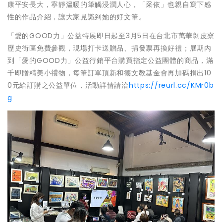
康平安長大，寧靜溫暖的筆觸浸潤人心，「采依」也親自寫下感
性的作品介紹，讓大家見識到她的好文筆。
「愛的GOOD力」公益特展即日起至3月5日在台北市萬華剝皮寮
歷史街區免費參觀，現場打卡送贈品、捐發票再換好禮；展期內
到「愛的GOOD力」公益行銷平台購買指定公益團體的商品，滿
千即贈精美小禮物，每筆訂單頂新和德文教基金會再加碼捐出10
0元給訂購之公益單位，活動詳情請洽
https://reurl.cc/KMr0b
g