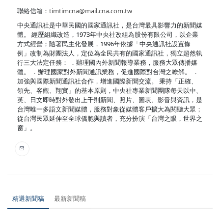
聯絡信箱：
timtimcna@mail.cna.com.tw
中央通訊社是中華民國的國家通訊社，是台灣最具影響力的新聞媒
體。 經歷組織改造，1973年中央社改組為股份有限公司，以企業
方式經營；隨著民主化發展，1996年依據「中央通訊社設置條
例」改制為財團法人，定位為全民共有的國家通訊社，獨立超然執
行三大法定任務： ．辦理國內外新聞報導業務，服務大眾傳播媒
體。 ．辦理國家對外新聞通訊業務，促進國際對台灣之瞭解。 ．
加強與國際新聞通訊社合作，增進國際新聞交流。 秉持「正確、
領先、客觀、翔實」的基本原則，中央社專業新聞團隊每天以中、
英、日文即時對外發出上千則新聞、照片、圖表、影音與資訊，是
台灣唯一多語文新聞媒體，服務對象從媒體客戶擴大為閱聽大眾；
從台灣民眾延伸至全球僑胞與讀者，充分扮演「台灣之眼，世界之
窗」。
精選新聞稿
最新新聞稿