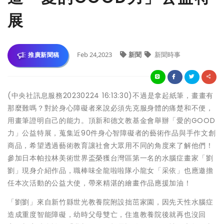
展
Feb 24,2023
新聞
新聞時事
推廣新聞稿
(中央社訊息服務20230224 16:13:30)不過是拿起紙筆，畫畫有
那麼難嗎？對於身心障礙者來說必須先克服身體的痛楚和不便，
用畫筆證明自己的能力。頂新和德文教基金會舉辦「愛的GOOD
力」公益特展，蒐集近90件身心智障礙者的藝術作品與手作文創
商品，希望透過藝術教育讓社會大眾用不同的角度來了解他們！
參加日本帕拉林美術世界盃榮獲台灣區第一名的水腦症畫家「劉
劉」現身介紹作品，職棒味全龍啦啦隊小龍女「采依」也應邀擔
任本次活動的公益大使，帶來精湛的繪畫作品應援加油！
「劉劉」來自新竹縣世光教養院附設拙茁家園，因先天性水腦症
造成重度智能障礙，幼時父母雙亡，住進教養院後就再也沒回