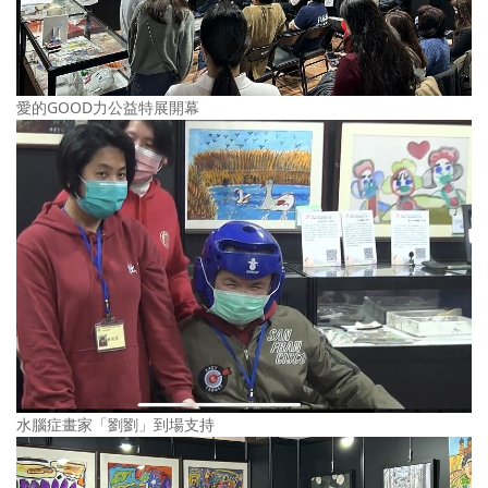
愛的GOOD力公益特展開幕
水腦症畫家「劉劉」到場支持