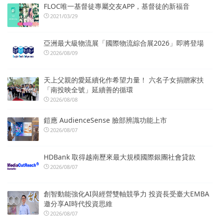
FLOC唯一基督徒專屬交友APP，基督徒的新福音
2021/03/29
亞洲最大級物流展「國際物流綜合展2026」即將登場
2026/08/09
天上父親的愛延續化作希望力量！ 六名子女捐贈家扶
「南投映全號」延續善的循環
2026/08/08
鎧應 AudienceSense 臉部辨識功能上市
2026/08/07
HDBank 取得越南歷來最大規模國際銀團社會貸款
2026/08/07
創智動能強化AI與經營雙軸競爭力 投資長受臺大EMBA
邀分享AI時代投資思維
2026/08/07