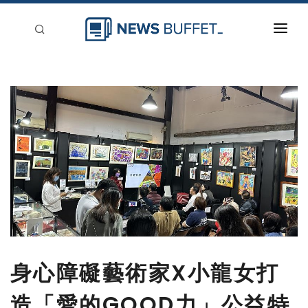
回到首頁
新聞稿分類
登入
刊登
身心障礙藝術家X小龍女打
造「愛的GOOD力」公益特