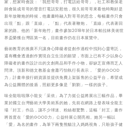
家，想家時會說：「我想哥哥，打電話給哥哥」，社工和教保老
師會裝成哥哥的聲音打電話安慰他，很久前哥哥來看他時剛好是
新年放鞭炮的時候，他畫畫時融入對哥哥的思念，每幅畫作只會
出現「點」跟「直線」，「點」代表著鞭炮，「直線」代表著回
家的路。他的「新年炮竹」畫作參加2018年於日本帕拉林美術世
界盃榮獲台灣區第一名，目前畫作仍在日本展覽中。
藝術教育的推廣不只讓身心障礙者從創作過程中找到心靈寄託，
還有機會透過創作實現自立生活的願望，市面上已有不少以身心
障礙者的畫作設計出的文創商品和手作小物，卻缺乏宣傳而乏人
問津。頂新和德文教基金會蕭巧怡執行長表示，「愛的GOOD
力」計畫串接行銷資源並提供免費上架販售的公益平台，希望成
為公益團體的後盾，照顧更多像是「劉劉」一樣的孩子。
味全龍啦啦隊小龍女「采依」為了力挺公益將展出三幅作品，畢
業於國立台灣藝術大學美術系的她，先前在網路上發表味全龍主
場「封王」作品，讓不少球迷、粉絲都驚艷，這幅「封王」畫作
將首度在「愛的GOOD力」公益特展公開亮相。她另一幅以
「愛」為名的畫作，為筆下兩隻熊貓注入媽媽視角，只盼孩子健