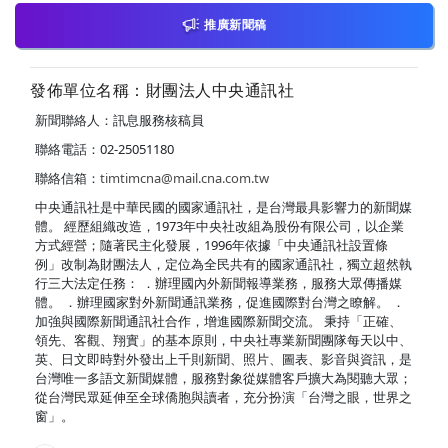
推廣新聞稿
發佈單位名稱：財團法人中央通訊社
新聞聯絡人：訊息服務核稿員
聯絡電話：02-25051180
聯絡信箱：
timtimcna@mail.cna.com.tw
中央通訊社是中華民國的國家通訊社，是台灣最具影響力的新聞媒
體。 經歷組織改造，1973年中央社改組為股份有限公司，以企業
方式經營；隨著民主化發展，1996年依據「中央通訊社設置條
例」改制為財團法人，定位為全民共有的國家通訊社，獨立超然執
行三大法定任務： ．辦理國內外新聞報導業務，服務大眾傳播媒
體。 ．辦理國家對外新聞通訊業務，促進國際對台灣之瞭解。 ．
加強與國際新聞通訊社合作，增進國際新聞交流。 秉持「正確、
領先、客觀、翔實」的基本原則，中央社專業新聞團隊每天以中、
英、日文即時對外發出上千則新聞、照片、圖表、影音與資訊，是
台灣唯一多語文新聞媒體，服務對象從媒體客戶擴大為閱聽大眾；
從台灣民眾延伸至全球僑胞與讀者，充分扮演「台灣之眼，世界之
窗」。