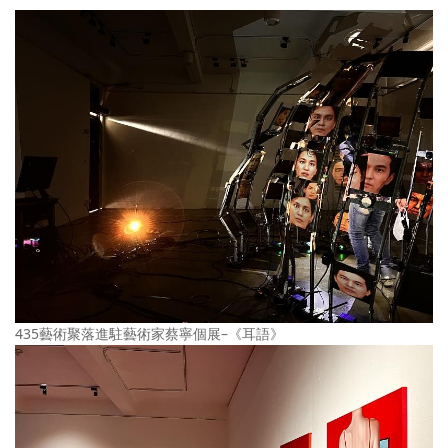
435藝術聚落進駐藝術家蔡寧個展–《耳語》