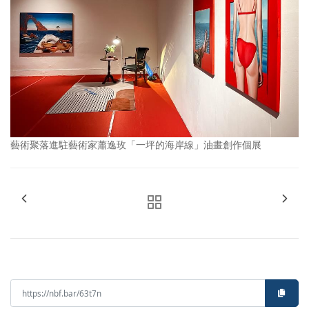
藝術聚落進駐藝術家蕭逸玫「一坪的海岸線」油畫創作個展