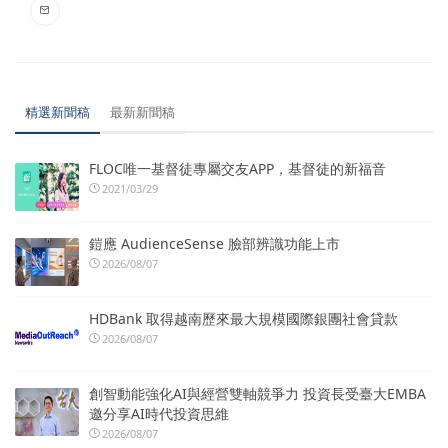
精選新聞稿
最新新聞稿
FLOC唯一基督徒專屬交友APP，基督徒的新福音
2021/03/29
鎧應 AudienceSense 臉部辨識功能上市
2026/08/07
HDBank 取得越南歷來最大規模國際銀團社會貸款
2026/08/07
創智動能強化AI與經營雙軸競爭力 投資長受臺大EMBA
邀分享AI時代投資思維
2026/08/07