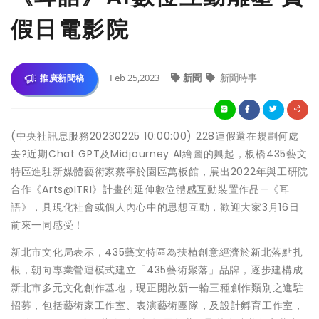
假日電影院
Feb 25,2023
新聞
新聞時事
推廣新聞稿
(中央社訊息服務20230225 10:00:00) 228連假還在規劃何處
去?近期Chat GPT及Midjourney AI繪圖的興起，板橋435藝文
特區進駐新媒體藝術家蔡寧於園區萬板館，展出2022年與工研院
合作《Arts@ITRI》計畫的延伸數位體感互動裝置作品—《耳
語》，具現化社會或個人內心中的思想互動，歡迎大家3月16日
前來一同感受！
新北市文化局表示，435藝文特區為扶植創意經濟於新北落點扎
根，朝向專業營運模式建立「435藝術聚落」品牌，逐步建構成
新北市多元文化創作基地，現正開啟新一輪三種創作類別之進駐
招募，包括藝術家工作室、表演藝術團隊，及設計孵育工作室，