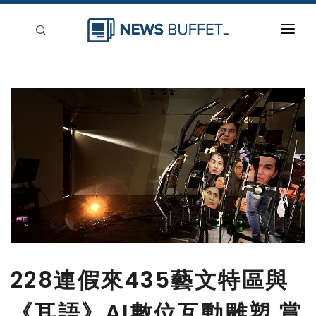
回到首頁
新聞稿分類
登入
刊登
228連假來435藝文特區與
《耳語》AI數位互動雕塑 賞