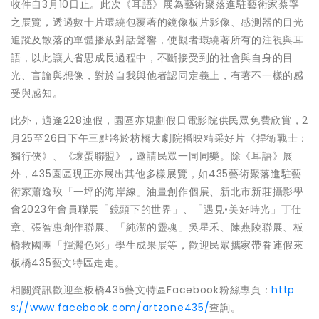
收件自3月10日止。此次《耳語》展為藝術聚落進駐藝術家蔡寧
之展覽，透過數十片環繞包覆著的鏡像板片影像、感測器的目光
追蹤及散落的單體播放對話聲響，使觀者環繞著所有的注視與耳
語，以此讓人省思成長過程中，不斷接受到的社會與自身的目
光、言論與想像，對於自我與他者認同定義上，有著不一樣的感
受與感知。
此外，適逢228連假，園區亦規劃假日電影院供民眾免費欣賞，2
月25至26日下午三點將於枋橋大劇院播映精采好片《捍衛戰士：
獨行俠》、《壞蛋聯盟》，邀請民眾一同同樂。除《耳語》展
外，435園區現正亦展出其他多樣展覽，如435藝術聚落進駐藝
術家蕭逸玫「一坪的海岸線」油畫創作個展、新北市新莊攝影學
會2023年會員聯展「鏡頭下的世界」、「遇見•美好時光」丁仕
章、張智惠創作聯展、「純潔的靈魂」吳星禾、陳燕陵聯展、板
橋救國團「揮灑色彩」學生成果展等，歡迎民眾攜家帶眷連假來
板橋435藝文特區走走。
相關資訊歡迎至板橋435藝文特區Facebook粉絲專頁：
http
s://www.facebook.com/artzone435/
查詢。