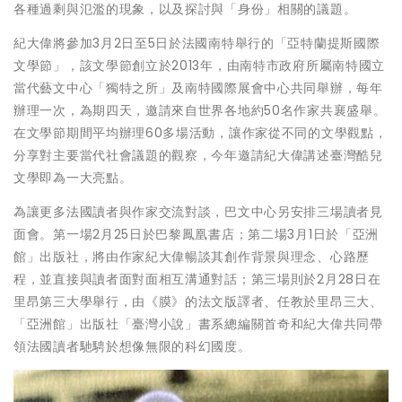
各種過剩與氾濫的現象，以及探討與「身份」相關的議題。
紀大偉將參加3月2日至5日於法國南特舉行的「亞特蘭提斯國際
文學節」，該文學節創立於2013年，由南特市政府所屬南特國立
當代藝文中心「獨特之所」及南特國際展會中心共同舉辦，每年
辦理一次，為期四天，邀請來自世界各地約50名作家共襄盛舉。
在文學節期間平均辦理60多場活動，讓作家從不同的文學觀點，
分享對主要當代社會議題的觀察，今年邀請紀大偉講述臺灣酷兒
文學即為一大亮點。
為讓更多法國讀者與作家交流對談，巴文中心另安排三場讀者見
面會。第一場2月25日於巴黎鳳凰書店；第二場3月1日於「亞洲
館」出版社，將由作家紀大偉暢談其創作背景與理念、心路歷
程，並直接與讀者面對面相互溝通對話；第三場則於2月28日在
里昂第三大學舉行，由《膜》的法文版譯者、任教於里昂三大、
「亞洲館」出版社「臺灣小說」書系總編關首奇和紀大偉共同帶
領法國讀者馳騁於想像無限的科幻國度。