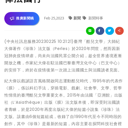
Feb 25,2023
新聞
新聞時事
推廣新聞稿
(中央社訊息服務20230225 10:21:21)臺灣「酷兒文學」大師紀
大偉著作《珍珠》法文版（Perles）於2020年問世，然而因新
冠肺炎疫情肆虐，尚未向法國民眾公開介紹，趁全世界邊境逐漸
開放之機，作家紀大偉在駐法國巴黎臺灣文化中心（巴文中心）
的安排下，終於在疫情後第一次踏上法國國土與法國讀者見面。
紀大偉以戲謔語言風格開啟同志運動酷兒時代，1995年的代表作
《膜》，係以科幻手法，穿插電影、戲劇、社會學、文學、哲學
性情境的臺灣酷兒文學重要文本。2015年由法國「亞洲館」出版
社（L’Asiathèque）出版《膜》法文版本後，即深受到法國讀
者青睞，於是2020年再度出版紀大偉的短篇小說集《珍珠》法
文版。該書由6個短篇組成，收錄了自1990年代至今不同時段的
創作，其中《珍珠》是最新的短篇，內容主要在探問科技社會裡