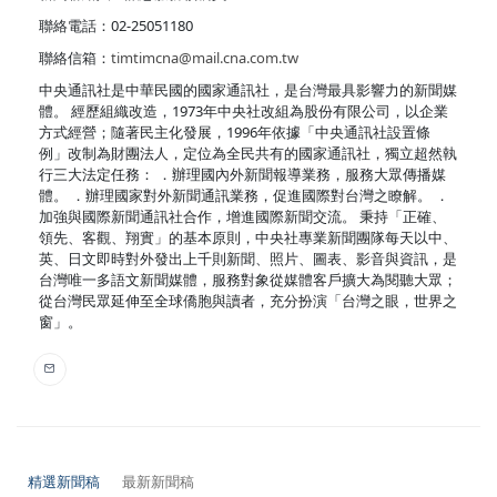
聯絡電話：02-25051180
聯絡信箱：
timtimcna@mail.cna.com.tw
中央通訊社是中華民國的國家通訊社，是台灣最具影響力的新聞媒
體。 經歷組織改造，1973年中央社改組為股份有限公司，以企業
方式經營；隨著民主化發展，1996年依據「中央通訊社設置條
例」改制為財團法人，定位為全民共有的國家通訊社，獨立超然執
行三大法定任務： ．辦理國內外新聞報導業務，服務大眾傳播媒
體。 ．辦理國家對外新聞通訊業務，促進國際對台灣之瞭解。 ．
加強與國際新聞通訊社合作，增進國際新聞交流。 秉持「正確、
領先、客觀、翔實」的基本原則，中央社專業新聞團隊每天以中、
英、日文即時對外發出上千則新聞、照片、圖表、影音與資訊，是
台灣唯一多語文新聞媒體，服務對象從媒體客戶擴大為閱聽大眾；
從台灣民眾延伸至全球僑胞與讀者，充分扮演「台灣之眼，世界之
窗」。
精選新聞稿
最新新聞稿