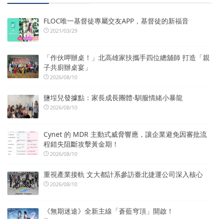
FLOC唯一基督徒專屬交友APP，基督徒的新福音
2021/03/29
「作伙呷辦桌！」北高雄家扶攜手四位總舖師 打造「親
子共廚辦桌宴」
2026/08/10
鹽埕兒發據點：家長成長團體-馴服情緒小暴龍
2026/08/10
Cynet 的 MDR 主動式威脅響應，讓企業避免因審批流
程錯失阻斷攻擊黃金期！
2026/08/10
重視產業接軌 文大都計系參訪臺北捷運公司深入核心
2026/08/10
《無期迷途》全新主線「蒼藍穹頂」開啟！