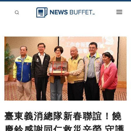
回到首頁
新聞稿分類
登入
刊登
臺東義消總隊新春聯誼！饒
慶鈴感謝同仁救災辛勞 守護