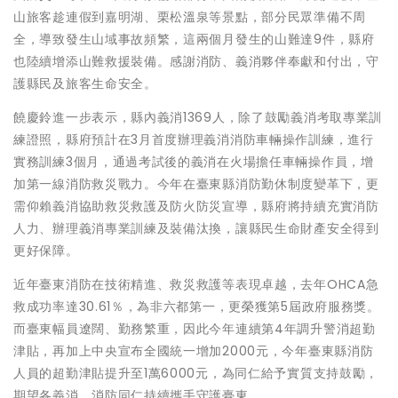
山旅客趁連假到嘉明湖、栗松溫泉等景點，部分民眾準備不周
全，導致發生山域事故頻繁，這兩個月發生的山難達9件，縣府
也陸續增添山難救援裝備。感謝消防、義消夥伴奉獻和付出，守
護縣民及旅客生命安全。
饒慶鈴進一步表示，縣內義消1369人，除了鼓勵義消考取專業訓
練證照，縣府預計在3月首度辦理義消消防車輛操作訓練，進行
實務訓練3個月，通過考試後的義消在火場擔任車輛操作員，增
加第一線消防救災戰力。今年在臺東縣消防勤休制度變革下，更
需仰賴義消協助救災救護及防火防災宣導，縣府將持續充實消防
人力、辦理義消專業訓練及裝備汰換，讓縣民生命財產安全得到
更好保障。
近年臺東消防在技術精進、救災救護等表現卓越，去年OHCA急
救成功率達30.61％，為非六都第一，更榮獲第5屆政府服務獎。
而臺東幅員遼闊、勤務繁重，因此今年連續第4年調升警消超勤
津貼，再加上中央宣布全國統一增加2000元，今年臺東縣消防
人員的超勤津貼提升至1萬6000元，為同仁給予實質支持鼓勵，
期望各義消、消防同仁持續攜手守護臺東。