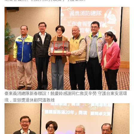
臺東義消總隊新春聯誼！饒慶鈴感謝同仁救災辛勞 守護台東安居環
境，並頒獎退休顧問溫敦雄