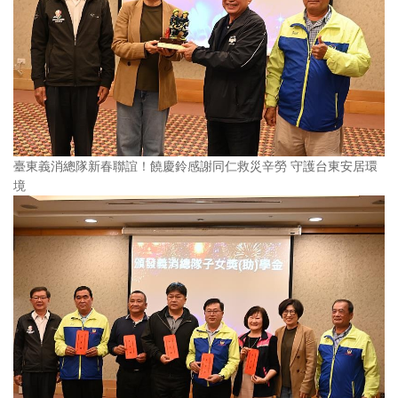
臺東義消總隊新春聯誼！饒慶鈴感謝同仁救災辛勞 守護台東安居環
境