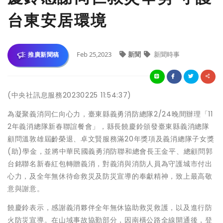
台東安居環境
Feb 25,2023
新聞
新聞時事
推廣新聞稿
(中央社訊息服務20230225 11:54:37)
為凝聚義消同仁向心力，臺東縣義勇消防總隊2/24晚間辦理「11
2年義消總隊新春聯誼餐會」，縣長饒慶鈴頒發臺東縣義消總隊
顧問溫敦雄屆齡榮退、卓文賢服務滿20年獎項及義消總隊子女獎
(助)學金，並將中華民國義勇消防聯和總會長王金平、總顧問郭
台銘聯名新春紅包轉贈義消，對義消與消防人員為守護城市付出
心力，及全年無休待命救災及防災宣導的奉獻精神，致上最高敬
意與謝意。
饒慶鈴表示，感謝義消夥伴全年無休協助救災救護，以及進行防
火防災宣導。在山域事故協勤部分，因南橫公路全線開通後，登