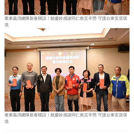
臺東義消總隊新春聯誼！饒慶鈴感謝同仁救災辛勞 守護台東安居環
境
臺東義消總隊新春聯誼！饒慶鈴感謝同仁救災辛勞 守護台東安居環
境