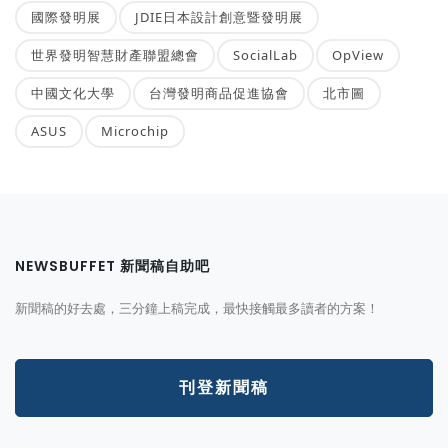
國際發明展
JDIE日本設計創意暨發明展
世界發明智慧財產聯盟總會
SocialLab
OpView
中國文化大學
台灣發明商品促進協會
北市圖
ASUS
Microchip
NEWSBUFFET 新聞稿自助吧
新聞稿的好去處，三分鐘上稿完成，最快接觸最多讀者的方案！
刊登新聞稿