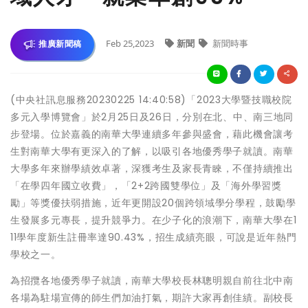
Feb 25,2023
新聞
新聞時事
推廣新聞稿
(中央社訊息服務20230225 14:40:58)「2023大學暨技職校院
多元入學博覽會」於2月25日及26日，分別在北、中、南三地同
步登場。位於嘉義的南華大學連續多年參與盛會，藉此機會讓考
生對南華大學有更深入的了解，以吸引各地優秀學子就讀。南華
大學多年來辦學績效卓著，深獲考生及家長青睞，不僅持續推出
「在學四年國立收費」，「2+2跨國雙學位」及「海外學習獎
勵」等獎優扶弱措施，近年更開設20個跨領域學分學程，鼓勵學
生發展多元專長，提升競爭力。在少子化的浪潮下，南華大學在1
11學年度新生註冊率達90.43%，招生成績亮眼，可說是近年熱門
學校之一。
為招攬各地優秀學子就讀，南華大學校長林聰明親自前往北中南
各場為駐場宣傳的師生們加油打氣，期許大家再創佳績。副校長