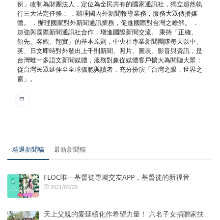
例」改制為財團法人，定位為全民共有的國家通訊社，獨立超然執
行三大法定任務： ．辦理國內外新聞報導業務，服務大眾傳播媒
體。 ．辦理國家對外新聞通訊業務，促進國際對台灣之瞭解。 ．
加強與國際新聞通訊社合作，增進國際新聞交流。 秉持「正確、
領先、客觀、翔實」的基本原則，中央社專業新聞團隊每天以中、
英、日文即時對外發出上千則新聞、照片、圖表、影音與資訊，是
台灣唯一多語文新聞媒體，服務對象從媒體客戶擴大為閱聽大眾；
從台灣民眾延伸至全球僑胞與讀者，充分扮演「台灣之眼，世界之
窗」。
精選新聞稿
最新新聞稿
FLOC唯一基督徒專屬交友APP，基督徒的新福音
2021/03/29
天上父親的愛延續化作希望力量！ 六名子女捐贈家扶