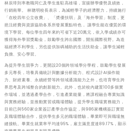
林辰璋則率教職同仁及學生進駐高雄場，宣揚辦學優勢及績效，
行銷南華。 林聰明校長表示，為減輕學子的經濟壓力，持續施行
「在校四年公立收費」、「奬優扶弱」及「海外學習」制度，更
挹注經費與資源協助各系所發展重點特色， 讓學生能在優質的環
境下學習。每位學生四年來約可省下近20萬元，依入學成績亦可
獲得海外學習獎勵金，鼓勵學生跨出國際，開拓國際視野。為造
福經濟不利學生，另也提供加碼補助的生活扶助金，讓學生減輕
負擔、安心學習。
為提升學生競爭力，更開設20個跨領域學分學程，鼓勵學生發展
多元專長，培養具備統計與數據分析能力、程式設計AI操作能
力、財經素養、永續經營等跨領域通識能力之外，也培育學生跨
界思考及跨域整合的創新能力。此外，也於校內建置100多個實
作場域，並透過產學合作，引進產業能量，將課程融合專業知識
與實務經驗，並推動實習或職場體驗，提升學生職場實務能力，
目前已與560家企業簽訂產學合作協定，與986家機構簽訂實習
及職場體驗合作，提供學生多元的職場體驗，畢業即可與職場無
縫接軌。畢業生就業率平均達95%，雇主滿意度達89.17%，顯示
南華畢業生相當具有競爭優勢。