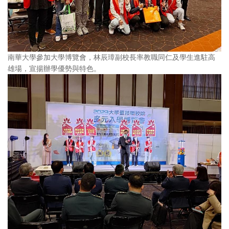
南華大學參加大學博覽會，林辰璋副校長率教職同仁及學生進駐高
雄場，宣揚辦學優勢與特色。