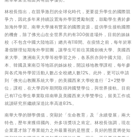
林校長指出，在競爭激烈的全球化時代，更要提升學生的國際競
爭力，因此多年來持續設置海外學習獎勵制度，鼓勵學生勇於參
加海外學習。南華大學擁有豐富的國際資源，提供學生接軌國際
的機會，除了佛光山在全世界共約有300個道場外，目前的姊妹
校（不包含中國大陸地區）總共有118間。在疫情之前，每年於寒
暑假辦理短期海外學習團，讓學生可前往英國劍橋大學、美國西
來大學、澳洲南天大學等校學習之外，各系所亦與中國大陸、日
本、韓國及東南亞等地區的姊妹校，開設移地教學課程，每年參
與各式海外學習活動人數占全校總人數12%。此外，更可以申請
到「佛光山教團系統大學」的美國西來大學校進行「2+2雙學
位」課程，在大學四年期間取得跨國雙學位，與世界接軌。目前
已有17位學生畢業取得南華及美國西來大學雙學位，留美工作或
就讀研究所繼續深造比率高達83%。
南華大學的辦學價值，突顯於「生命教育」及「永續發展」兩大
特色，歷年來獲得國內、外多項獎項之肯定。林校長強調，現在
企業選才除了專業能力之外最重視的是態度，良好的態度將使知