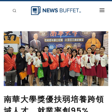
回到首頁
新聞稿分類
登入
刊登
南華大學獎優扶弱培養跨領
域人才 就業率創95%