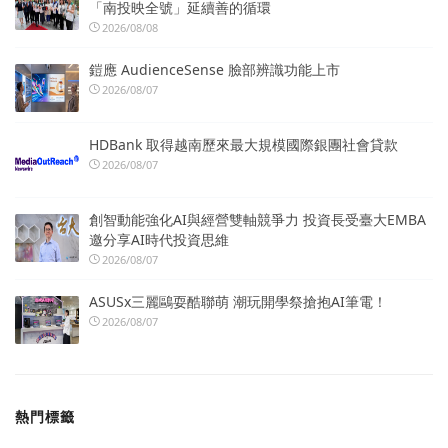
「南投映全號」延續善的循環
2026/08/08
鎧應 AudienceSense 臉部辨識功能上市
2026/08/07
HDBank 取得越南歷來最大規模國際銀團社會貸款
2026/08/07
創智動能強化AI與經營雙軸競爭力 投資長受臺大EMBA
邀分享AI時代投資思維
2026/08/07
ASUSx三麗鷗耍酷聯萌 潮玩開學祭搶抱AI筆電！
2026/08/07
熱門標籤