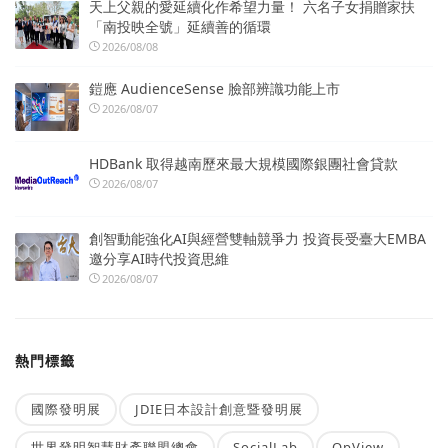
天上父親的愛延續化作希望力量！ 六名子女捐贈家扶
「南投映全號」延續善的循環
2026/08/08
鎧應 AudienceSense 臉部辨識功能上市
2026/08/07
HDBank 取得越南歷來最大規模國際銀團社會貸款
2026/08/07
創智動能強化AI與經營雙軸競爭力 投資長受臺大EMBA
邀分享AI時代投資思維
2026/08/07
熱門標籤
國際發明展
JDIE日本設計創意暨發明展
世界發明智慧財產聯盟總會
SocialLab
OpView