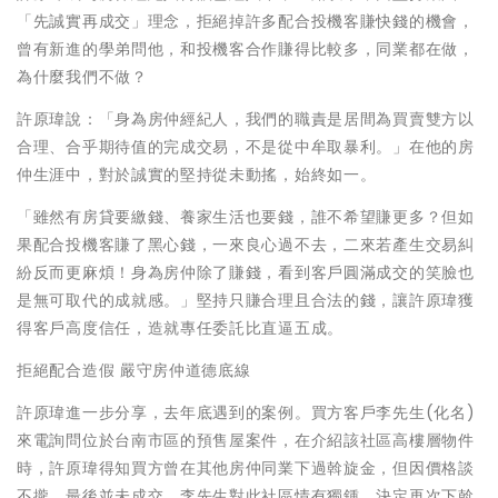
「先誠實再成交」理念，拒絕掉許多配合投機客賺快錢的機會，
曾有新進的學弟問他，和投機客合作賺得比較多，同業都在做，
為什麼我們不做？
許原瑋說：「身為房仲經紀人，我們的職責是居間為買賣雙方以
合理、合乎期待值的完成交易，不是從中牟取暴利。」在他的房
仲生涯中，對於誠實的堅持從未動搖，始終如一。
「雖然有房貸要繳錢、養家生活也要錢，誰不希望賺更多？但如
果配合投機客賺了黑心錢，一來良心過不去，二來若產生交易糾
紛反而更麻煩！身為房仲除了賺錢，看到客戶圓滿成交的笑臉也
是無可取代的成就感。」堅持只賺合理且合法的錢，讓許原瑋獲
得客戶高度信任，造就專任委託比直逼五成。
拒絕配合造假 嚴守房仲道德底線
許原瑋進一步分享，去年底遇到的案例。買方客戶李先生(化名)
來電詢問位於台南市區的預售屋案件，在介紹該社區高樓層物件
時，許原瑋得知買方曾在其他房仲同業下過斡旋金，但因價格談
不攏、最後並未成交。李先生對此社區情有獨鍾，決定再次下斡