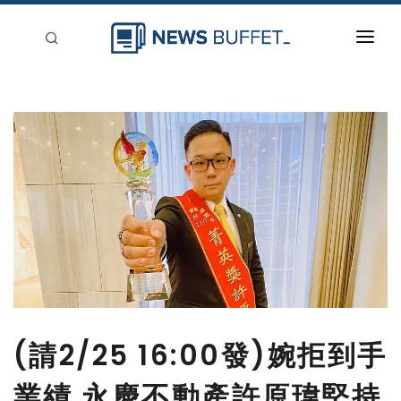
回到首頁
新聞稿分類
登入
刊登
(請2/25 16:00發)婉拒到手
業績 永慶不動產許原瑋堅持