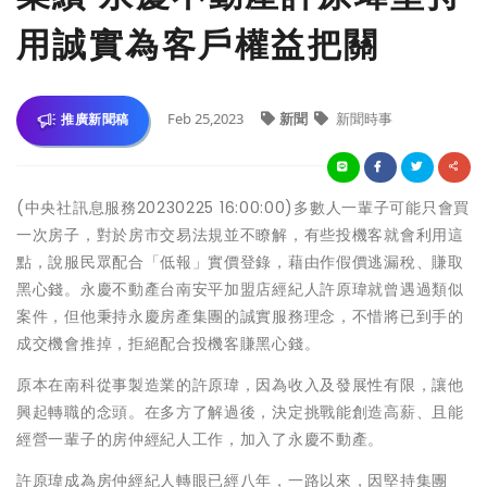
用誠實為客戶權益把關
Feb 25,2023
新聞
新聞時事
推廣新聞稿
(中央社訊息服務20230225 16:00:00)多數人一輩子可能只會買
一次房子，對於房市交易法規並不瞭解，有些投機客就會利用這
點，說服民眾配合「低報」實價登錄，藉由作假價逃漏稅、賺取
黑心錢。永慶不動產台南安平加盟店經紀人許原瑋就曾遇過類似
案件，但他秉持永慶房產集團的誠實服務理念，不惜將已到手的
成交機會推掉，拒絕配合投機客賺黑心錢。
原本在南科從事製造業的許原瑋，因為收入及發展性有限，讓他
興起轉職的念頭。在多方了解過後，決定挑戰能創造高薪、且能
經營一輩子的房仲經紀人工作，加入了永慶不動產。
許原瑋成為房仲經紀人轉眼已經八年，一路以來，因堅持集團