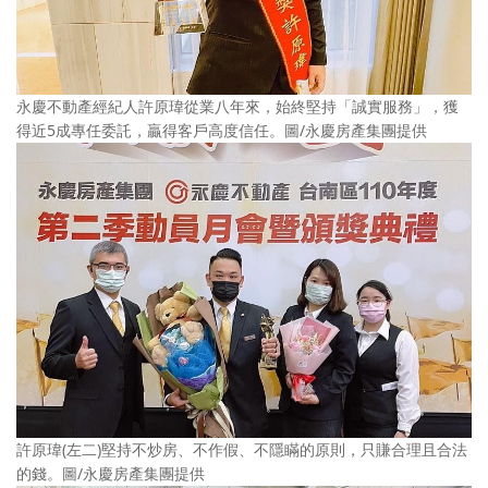
永慶不動產經紀人許原瑋從業八年來，始終堅持「誠實服務」，獲
得近5成專任委託，贏得客戶高度信任。圖/永慶房產集團提供
許原瑋(左二)堅持不炒房、不作假、不隱瞞的原則，只賺合理且合法
的錢。圖/永慶房產集團提供