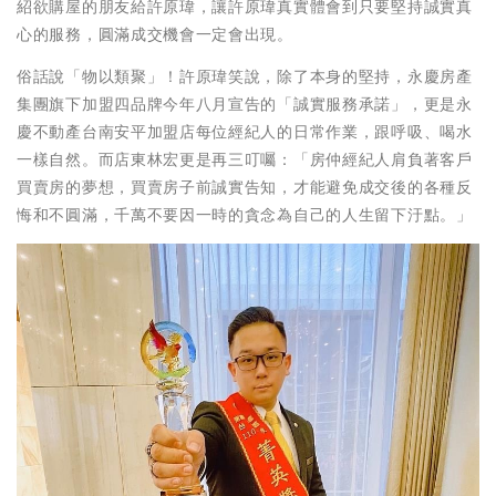
紹欲購屋的朋友給許原瑋，讓許原瑋真實體會到只要堅持誠實真
心的服務，圓滿成交機會一定會出現。
俗話說「物以類聚」！許原瑋笑說，除了本身的堅持，永慶房產
集團旗下加盟四品牌今年八月宣告的「誠實服務承諾」，更是永
慶不動產台南安平加盟店每位經紀人的日常作業，跟呼吸、喝水
一樣自然。而店東林宏更是再三叮囑：「房仲經紀人肩負著客戶
買賣房的夢想，買賣房子前誠實告知，才能避免成交後的各種反
悔和不圓滿，千萬不要因一時的貪念為自己的人生留下汙點。」