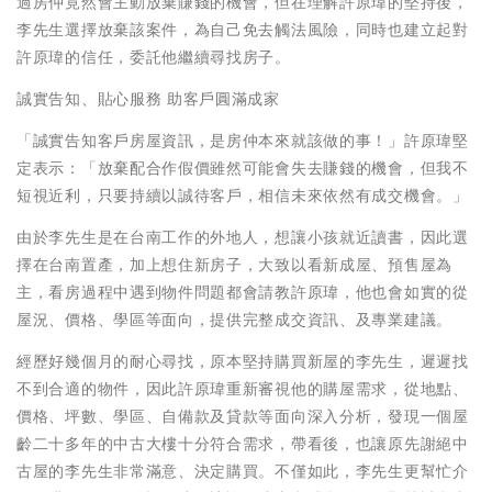
過房仲竟然會主動放棄賺錢的機會，但在理解許原瑋的堅持後，
李先生選擇放棄該案件，為自己免去觸法風險，同時也建立起對
許原瑋的信任，委託他繼續尋找房子。
誠實告知、貼心服務 助客戶圓滿成家
「誠實告知客戶房屋資訊，是房仲本來就該做的事！」許原瑋堅
定表示：「放棄配合作假價雖然可能會失去賺錢的機會，但我不
短視近利，只要持續以誠待客戶，相信未來依然有成交機會。」
由於李先生是在台南工作的外地人，想讓小孩就近讀書，因此選
擇在台南置產，加上想住新房子，大致以看新成屋、預售屋為
主，看房過程中遇到物件問題都會請教許原瑋，他也會如實的從
屋況、價格、學區等面向，提供完整成交資訊、及專業建議。
經歷好幾個月的耐心尋找，原本堅持購買新屋的李先生，遲遲找
不到合適的物件，因此許原瑋重新審視他的購屋需求，從地點、
價格、坪數、學區、自備款及貸款等面向深入分析，發現一個屋
齡二十多年的中古大樓十分符合需求，帶看後，也讓原先謝絕中
古屋的李先生非常滿意、決定購買。不僅如此，李先生更幫忙介