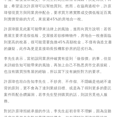
旋，希望這次許原瑋可以幫他買到。然而，在協商過程中，許原
瑋發現賣方與同業房仲配合，要求買方將實際成交價低報近百萬
到實價登錄的方式，來規避45%的房地合一稅。
許原瑋眼見此案可能帶來法律上的風險，進而向買方說明：若答
應屋主要求造假低報，交屋後若欲移轉物件，房地合一稅會面臨
到更高的稅基，很可能需要負擔45%高額稅金，不僅有偽造文書
的嫌疑，此作為更是直接助長投機客炒房的惡劣行為。
李先生表示，當初該同業房仲確實有提到「做假價」的事，但並
未詳細告知可能帶來的風險，再加上自己不熟悉房市交易規範，
也沒有購買預售屋的經驗，所以當下沒有婉拒對方的要求。
許原瑋也坦白告知李先生，不炒房、不作假、不隱瞞是他絕不違
背的原則，更不會為了達到業績目標、或是為了得到更多的委託
案件而配合鑽漏洞，若李先生堅持購買的話，則請另覓他人服
務。
對於許原瑋拒絕承接的作法，李先生起初非常不理解，因為沒聽