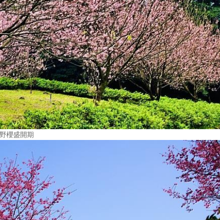
吉野櫻盛開期