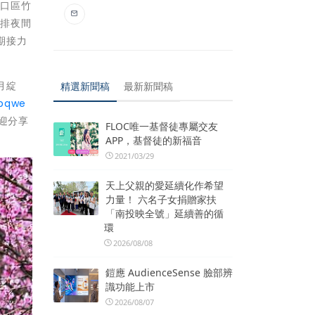
林口區竹
安排夜間
期接力
月綻
精選新聞稿
最新新聞稿
cpqwe
迎分享
FLOC唯一基督徒專屬交友
APP，基督徒的新福音
2021/03/29
天上父親的愛延續化作希望
力量！ 六名子女捐贈家扶
「南投映全號」延續善的循
環
2026/08/08
鎧應 AudienceSense 臉部辨
識功能上市
2026/08/07