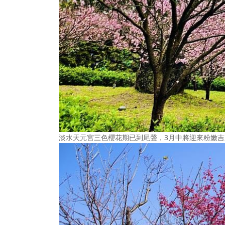
淡水天元宮三色櫻花期已到尾聲，3月中將迎來粉嫩