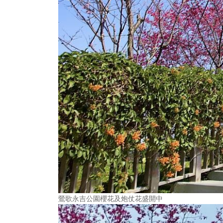
鶯歌永吉公園櫻花及炮仗花盛開中