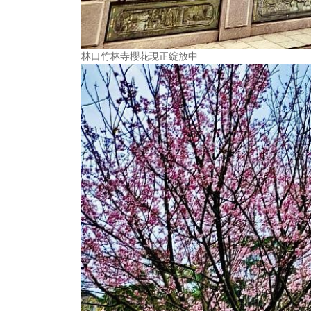
林口竹林寺櫻花現正綻放中