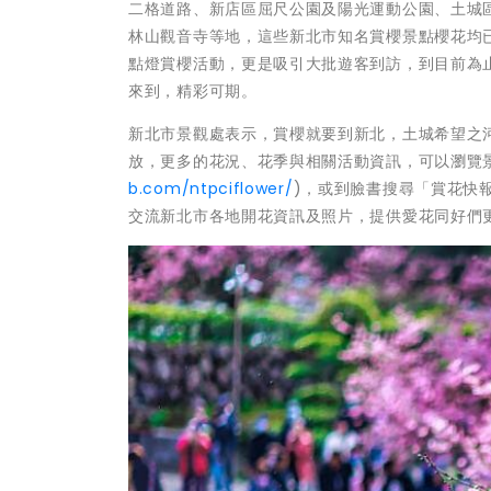
二格道路、新店區屈尺公園及陽光運動公園、土城
林山觀音寺等地，這些新北市知名賞櫻景點櫻花均
點燈賞櫻活動，更是吸引大批遊客到訪，到目前為
來到，精彩可期。
新北市景觀處表示，賞櫻就要到新北，土城希望之
放，更多的花況、花季與相關活動資訊，可以瀏覽景
b.com/ntpciflower/
)，或到臉書搜尋「賞花快
交流新北市各地開花資訊及照片，提供愛花同好們