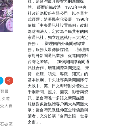
社，是台灣最具影響力的新聞媒
體。 經歷組織改造，1973年中央
社改組為股份有限公司，以企業方
式經營；隨著民主化發展，1996年
依據「中央通訊社設置條例」改制
為財團法人，定位為全民共有的國
家通訊社，獨立超然執行三大法定
任務： ．辦理國內外新聞報導業
次
務，服務大眾傳播媒體。 ．辦理國
家對外新聞通訊業務，促進國際對
台灣之瞭解。 ．加強與國際新聞通
訊社合作，增進國際新聞交流。 秉
持「正確、領先、客觀、翔實」的
基本原則，中央社專業新聞團隊每
天以中、英、日文即時對外發出上
種類最
千則新聞、照片、圖表、影音與資
訊，是台灣唯一多語文新聞媒體，
人次遊
服務對象從媒體客戶擴大為閱聽大
感受大自
眾；從台灣民眾延伸至全球僑胞與
讀者，充分扮演「台灣之眼，世界
之窗」。
、石碇區