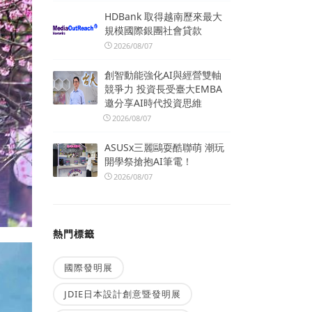
HDBank 取得越南歷來最大
規模國際銀團社會貸款
2026/08/07
創智動能強化AI與經營雙軸
競爭力 投資長受臺大EMBA
邀分享AI時代投資思維
2026/08/07
ASUSx三麗鷗耍酷聯萌 潮玩
開學祭搶抱AI筆電！
2026/08/07
熱門標籤
國際發明展
JDIE日本設計創意暨發明展