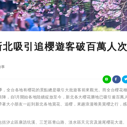
新北吸引追櫻遊客破百萬人
時事
 每到櫻花季，全台各地有櫻花的景點總是吸引大批遊客前來觀光。而全台櫻花
頭陣，自1月開始各地陸續綻放至今，新北各大櫻花勝地已吸引逾百萬
帶著大小朋友一起到新北各地賞花、追櫻，來趟浪漫唯美賞櫻之行，
包括汐止區康誥坑溪、三芝區青山路、淡水區天元宮及滬尾櫻花大道