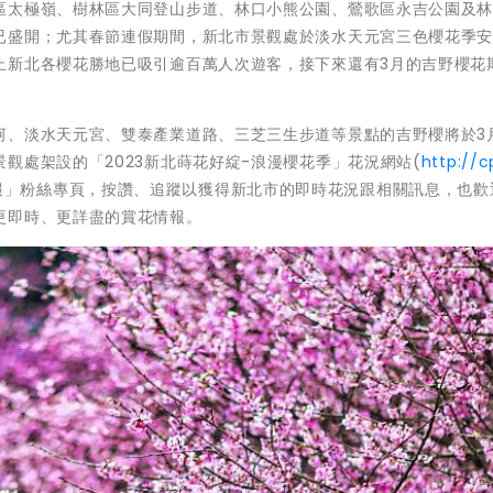
區太極嶺、樹林區大同登山步道、林口小熊公園、鶯歌區永吉公園及
已盛開；尤其春節連假期間，新北市景觀處於淡水天元宮三色櫻花季
止新北各櫻花勝地已吸引逾百萬人次遊客，接下來還有3月的吉野櫻花
河、淡水天元宮、雙泰產業道路、三芝三生步道等景點的吉野櫻將於3
觀處架設的「2023新北蒔花好綻-浪漫櫻花季」花況網站(
http://
報」粉絲專頁，按讚、追蹤以獲得新北市的即時花況跟相關訊息，也歡
更即時、更詳盡的賞花情報。