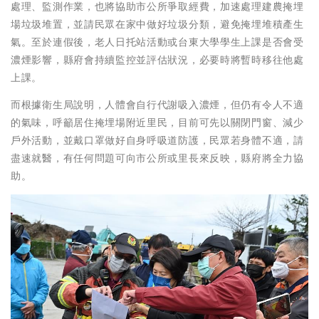
處理、監測作業，也將協助市公所爭取經費，加速處理建農掩埋
場垃圾堆置，並請民眾在家中做好垃圾分類，避免掩埋堆積產生
氣。至於連假後，老人日托站活動或台東大學學生上課是否會受
濃煙影響，縣府會持續監控並評估狀況，必要時將暫時移往他處
上課。
而根據衛生局說明，人體會自行代謝吸入濃煙，但仍有令人不適
的氣味，呼籲居住掩埋場附近里民，目前可先以關閉門窗、減少
戶外活動，並戴口罩做好自身呼吸道防護，民眾若身體不適，請
盡速就醫，有任何問題可向市公所或里長來反映，縣府將全力協
助。