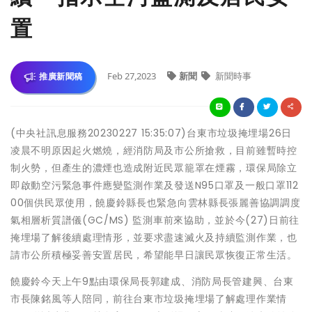
置
Feb 27,2023
新聞
新聞時事
推廣新聞稿
(中央社訊息服務20230227 15:35:07)台東市垃圾掩埋場26日
凌晨不明原因起火燃燒，經消防局及市公所搶救，目前雖暫時控
制火勢，但產生的濃煙也造成附近民眾籠罩在煙霧，環保局除立
即啟動空污緊急事件應變監測作業及發送N95口罩及一般口罩112
00個供民眾使用，饒慶鈴縣長也緊急向雲林縣長張麗善協調調度
氣相層析質譜儀(GC/MS) 監測車前來協助，並於今(27)日前往
掩埋場了解後續處理情形，並要求盡速滅火及持續監測作業，也
請市公所積極妥善安置居民，希望能早日讓民眾恢復正常生活。
饒慶鈴今天上午9點由環保局長郭建成、消防局長管建興、台東
市長陳銘風等人陪同，前往台東市垃圾掩埋場了解處理作業情