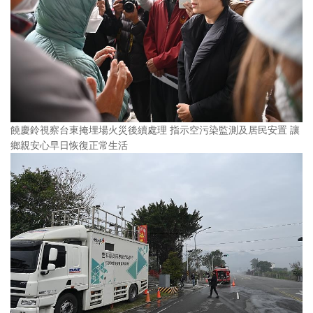
饒慶鈴視察台東掩埋場火災後續處理 指示空污染監測及居民安置 讓
鄉親安心早日恢復正常生活