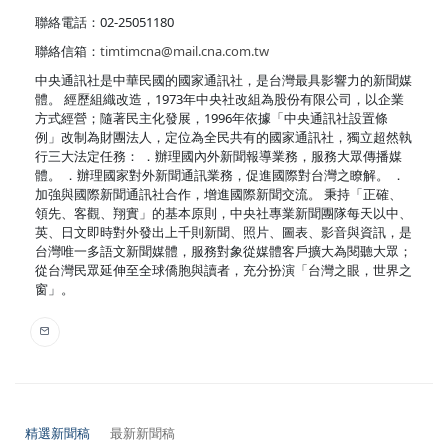
聯絡電話：02-25051180
聯絡信箱：
timtimcna@mail.cna.com.tw
中央通訊社是中華民國的國家通訊社，是台灣最具影響力的新聞媒
體。 經歷組織改造，1973年中央社改組為股份有限公司，以企業
方式經營；隨著民主化發展，1996年依據「中央通訊社設置條
例」改制為財團法人，定位為全民共有的國家通訊社，獨立超然執
行三大法定任務： ．辦理國內外新聞報導業務，服務大眾傳播媒
體。 ．辦理國家對外新聞通訊業務，促進國際對台灣之瞭解。 ．
加強與國際新聞通訊社合作，增進國際新聞交流。 秉持「正確、
領先、客觀、翔實」的基本原則，中央社專業新聞團隊每天以中、
英、日文即時對外發出上千則新聞、照片、圖表、影音與資訊，是
台灣唯一多語文新聞媒體，服務對象從媒體客戶擴大為閱聽大眾；
從台灣民眾延伸至全球僑胞與讀者，充分扮演「台灣之眼，世界之
窗」。
精選新聞稿
最新新聞稿