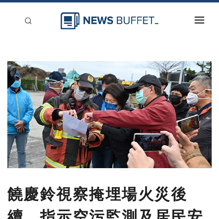
回到首頁
新聞稿分類
登入
刊登
饒慶鈴視察掩埋場火災後
續 指示空污監測及居民安