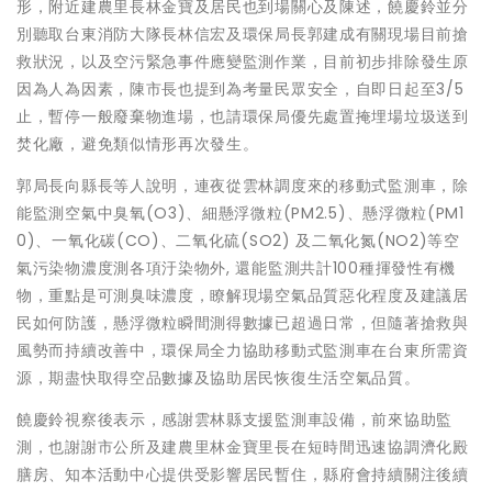
形，附近建農里長林金寶及居民也到場關心及陳述，饒慶鈴並分
別聽取台東消防大隊長林信宏及環保局長郭建成有關現場目前搶
救狀況，以及空污緊急事件應變監測作業，目前初步排除發生原
因為人為因素，陳市長也提到為考量民眾安全，自即日起至3/5
止，暫停一般廢棄物進場，也請環保局優先處置掩埋場垃圾送到
焚化廠，避免類似情形再次發生。
郭局長向縣長等人說明，連夜從雲林調度來的移動式監測車，除
能監測空氣中臭氧(O3)、細懸浮微粒(PM2.5)、懸浮微粒(PM1
0)、一氧化碳(CO)、二氧化硫(SO2) 及二氧化氮(NO2)等空
氣污染物濃度測各項汙染物外, 還能監測共計100種揮發性有機
物，重點是可測臭味濃度，瞭解現場空氣品質惡化程度及建議居
民如何防護，懸浮微粒瞬間測得數據已超過日常，但隨著搶救與
風勢而持續改善中，環保局全力協助移動式監測車在台東所需資
源，期盡快取得空品數據及協助居民恢復生活空氣品質。
饒慶鈴視察後表示，感謝雲林縣支援監測車設備，前來協助監
測，也謝謝市公所及建農里林金寶里長在短時間迅速協調濟化殿
膳房、知本活動中心提供受影響居民暫住，縣府會持續關注後續