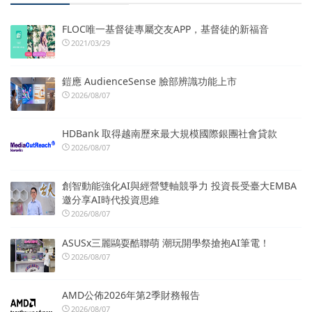
FLOC唯一基督徒專屬交友APP，基督徒的新福音
2021/03/29
鎧應 AudienceSense 臉部辨識功能上市
2026/08/07
HDBank 取得越南歷來最大規模國際銀團社會貸款
2026/08/07
創智動能強化AI與經營雙軸競爭力 投資長受臺大EMBA
邀分享AI時代投資思維
2026/08/07
ASUSx三麗鷗耍酷聯萌 潮玩開學祭搶抱AI筆電！
2026/08/07
AMD公佈2026年第2季財務報告
2026/08/07