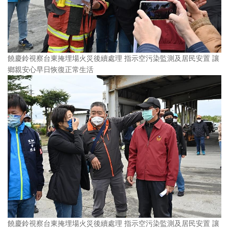
饒慶鈴視察台東掩埋場火災後續處理 指示空污染監測及居民安置 讓
鄉親安心早日恢復正常生活
饒慶鈴視察台東掩埋場火災後續處理 指示空污染監測及居民安置 讓