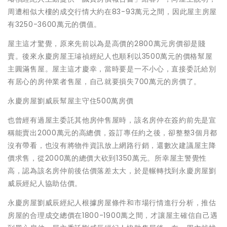
周遭相似大樓的成交行情大約在83-93萬元之間，因此屋主房屋
有3250-3600萬元的價值。
屋主這才驚覺，原來先前以為是高價的2800萬元房價卻是賤
賣。後來永慶房屋王璿禎經紀人也順利以3500萬元的價格幫屋
主圓滿售屋。屋主這才慶幸，當時要是一不小心，直接委託給別
有居心的房仲業者售屋，自己就要損失700萬元的房價了。
永慶房屋劉威辰幫屋主守住500萬房價
也曾經有過屋主委託其他房仲售屋時，該名房仲在簽約前先是宣
稱能賣出2000萬元的高總價，簽訂專任約之後，卻整整3個月都
沒有帶看，也沒有將物件資訊放上網路行銷，還數次建議屋主降
價求售，從2000萬的總價大砍到1350萬元。所幸屋主警覺性
高，認為該名房仲前後估價落差太大，於是輾轉找到永慶房屋劉
威辰經紀人協助估價。
永慶房屋劉威辰經紀人根據房屋條件和市場行情進行分析，推估
房屋的合理成交總價在1800-1900萬之間，才讓屋主確信自己遇