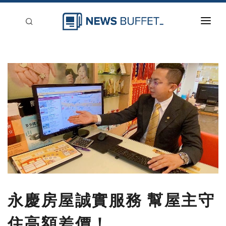
回到首頁
新聞稿分類
登入
刊登
永慶房屋誠實服務 幫屋主守
住高額差價！