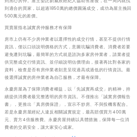
到黑心房仲。屋主委託劉威辰經紀人協助售屋後，在一周內就找
到適合的買家，以超過1850萬的總價圓滿成交，成功為屋主挽回
500萬元的差價。
買賣屋指名誠實房仲服務才有保障
房市上仍有不少房仲業者以選擇性的成交行情，甚至不提供行情
資訊，僅以口頭說明價格的方式，意圖坑騙消費者。消費者若要
避免遭到坑騙，最簡單的方式就是諮詢多家房仲業者，請業者提
供完整成交行情資訊、並仔細說明估價理由，接著再比對各家的
資料，檢查是否有房仲業者刻意呈現過高或過低的行情資訊。最
後選擇誠實的房仲業者為自己服務，才最有保障。
永慶房屋為了保障消費者權益，以「先誠實再成交」的精神，持
續提供消費者最完整透明的房市資訊。不僅推出「誠實房價報告
書」，更推出「真房價保證」，宣示不炒房、不與投機客配合。
若是永慶房屋經紀人違反相關誠實規定，最高賠償買方400萬
元、賣方4倍服務費。永慶房屋持續以具體措施，保障每一位消
費者的交易安全，讓大家安心成家。