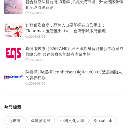
聯合航空深耕台灣40週年 持續投資市場、升級機隊並強
化全球航網連結
2026/08/06
社群觸及會變，品牌入口要掌握在自己手上：
Cloudmax 匯智推出 .tw／.台灣網域限時優惠
2026/08/06
真健康醫療（02697.HK）與天津具身智能創新中心達成
戰略合作 共建具身智能醫療產業生態
2026/08/06
陳嘉樺Ella選擇Sennheiser Digital 6000打造震撼動人
的青春狂歡
2026/08/06
熱門標籤
北市圖
國際發明展
中國文化大學
SocialLab