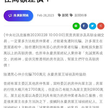
Feb 28,2023
新聞
新聞時事
推廣新聞稿
(中央社訊息服務20230228 10:00:00)買賣房屋涉及高額金錢交
易，一定要多方比較房仲業者，才能避免遭到坑騙。許多屋主在
賣屋過程中，險些遭到別有居心的房仲業者坑騙，動輒損失數百
萬以上的高額房價。也所幸永慶房屋經紀人秉持著「先誠實再成
交」的精神，提供完整透明的房市資訊，幫屋主們守住高額房
價！
險遭黑心仲介坑騙700萬元 永慶房屋王璿禎及時協助
曾經有屋主委託其他房仲售屋，當時委託的房仲向屋主說，房屋
的行情大概只有2700萬元，但是自己有能力為屋主賣到2800萬
元。屋主起先還以為委託到具有能力的房仲業者為自己服務，但
是後來屋主在多方洽詢之下，接觸到永慶房屋王璿禎經紀人。王
璿禎經紀人主動提供「誠實房價報告書」給客戶，向屋主說明，