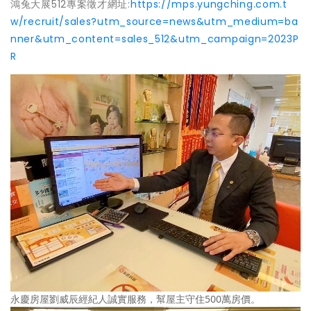
鴻兔大展512專案徵才網址:
https://mps.yungching.com.t
w/recruit/sales?utm_source=news&utm_medium=ba
nner&utm_content=sales_512&utm_campaign=2023P
R
永慶房屋劉威辰經紀人誠實服務，幫屋主守住500萬房價。