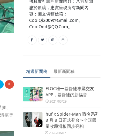
供真實可靠的新聞內容；八方新聞
忠於原稿，忠實呈現所有新聞內
容；圖文供稿信箱：
CoolQi2009@Gmail.com、
CoolOdd@QQ.Com。
精選新聞稿
最新新聞稿
FLOC唯一基督徒專屬交友
APP，基督徒的新福音
2021/03/29
浮腫、
huf x Spider-Man 聯名系列
、潰瘍等
8 月 8 日正式登台〜全球限
量收藏滑板同步亮相
2026/08/07