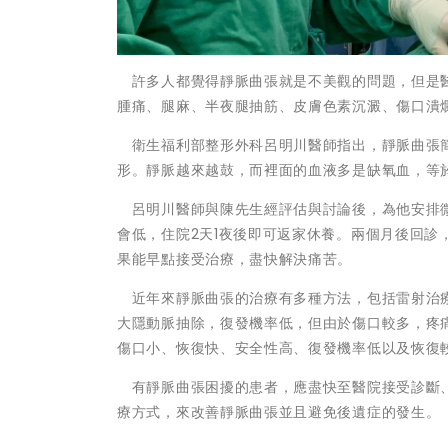
許多人都覺得靜脈曲張就是不美觀的問題，但是醫
腫痛、腿麻、半夜腿抽筋、皮膚色素沉澱、傷口潰
衛生福利部整形外科呂明川醫師指出，靜脈曲張簡
形。靜脈越來越鼓，而裡面的血液多是缺氧血，等
呂明川醫師與陳先生經評估與討論後，為他安排微
會低，住院2天1夜後即可返家休養。兩個月後回
果能早點接受治療，盡快解決痛苦。
近年來靜脈曲張的治療有多種方法，包括雷射治療
大隱動脈抽除，復發機率低，但由於傷口較多，疼
傷口小、恢復快、安全性高、復發機率低以及恢復
有靜脈曲張困擾的患者，應盡快至醫院接受診斷、
療方式，來改善靜脈曲張並且避免後遺症的發生。