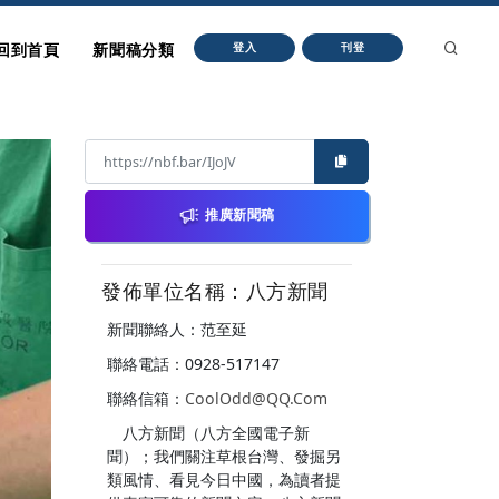
回到首頁
新聞稿分類
登入
刊登
推廣新聞稿
發佈單位名稱：八方新聞
新聞聯絡人：范至延
聯絡電話：0928-517147
聯絡信箱：
CoolOdd@QQ.Com
八方新聞（八方全國電子新
聞）；我們關注草根台灣、發掘另
類風情、看見今日中國，為讀者提