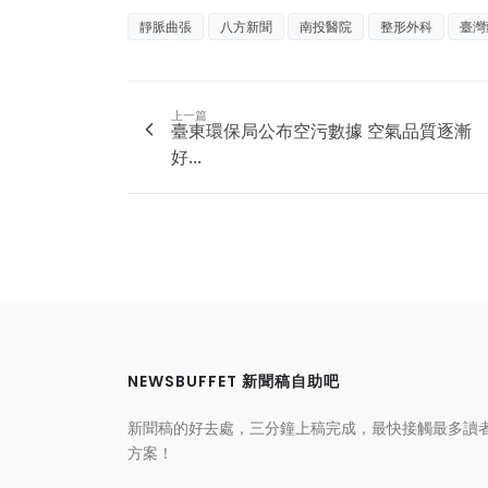
靜脈曲張
八方新聞
南投醫院
整形外科
臺灣
上一篇
臺東環保局公布空污數據 空氣品質逐漸
好...
NEWSBUFFET 新聞稿自助吧
新聞稿的好去處，三分鐘上稿完成，最快接觸最多讀
方案！