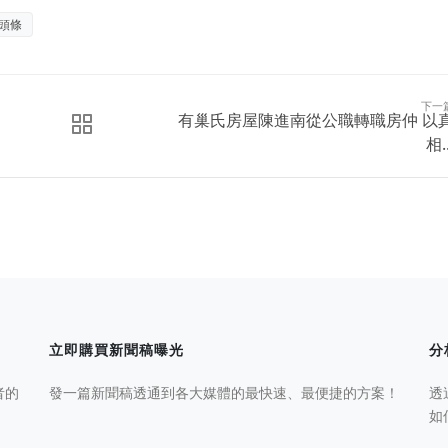
頭條
下一
有巢氏房屋陳進南從公職轉職房仲 以
相..
立即購買新聞稿曝光
分
者的
發一篇新聞稿透通到各大媒體的最快速、最便捷的方案！
透
如