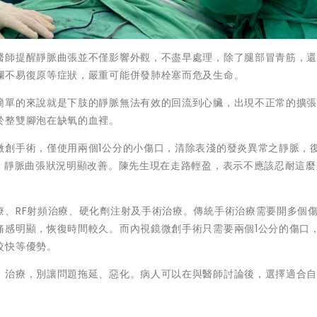
師提醒靜脈曲張並不僅影響外觀，不盡早處理，除了腿部冒青筋，還
爛不易復原等症狀，嚴重可能併發肺栓塞而危及生命。
單的來說就是下肢的靜脈無法有效的回流到心臟，出現不正常的擴張
於整雙腳泡在缺氧的血裡。
創手術，僅使用兩個1公分的小傷口，清除表淺的發炎異常之靜脈，
診，靜脈曲張狀況明顯改善。陳先生現在走路輕盈，表示不應該忍耐這麼
、RF射頻治療、硬化劑注射及手術治療。傳統手術治療需要開多個
痛感明顯，恢復時間較久。而內視鏡微創手術只需要兩個1公分的傷口
較快等優勢。
治療，別讓問題拖延、惡化。病人可以在與醫師討論後，選擇適合自