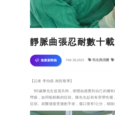
靜脈曲張忍耐數十載
Feb 28,2023
民生與消費
推廣新聞稿
【記者 李怡函 南投報導】
60歲陳先生從當兵時，便開始感覺到自己的腳有
彎曲，如同蚯蚓般的症狀。陳先生起初有穿彈性襪
症狀。就醫後接受微創手術，傷口僅有1公分，移