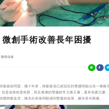
 微創手術改善長年困擾
醫療保健
靜脈曲張問題，幾十年來，靜脈曲張已經惡化到雙腿明顯出現一條條
，但是改善程度有限，而且漸漸的雙腿經常又痛又癢，還有色素沉澱
除病變靜脈血管，陳先生術後明顯感到雙腿的改善，解決長年困擾。