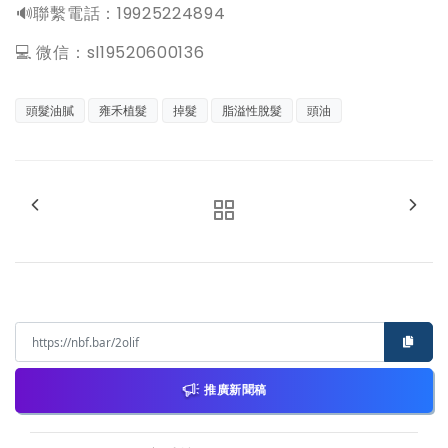
️🔊聯繫電話：19925224894
💻 微信：sl19520600136
頭髮油膩
雍禾植髮
掉髮
脂溢性脫髮
頭油
推廣新聞稿