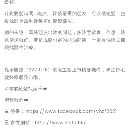
緩解。
針對脫髮時間比較久，比較嚴重的朋友，可以做植髮，把
後枕部長壽毛囊種植到脫髮部位。
總的來說，單純頭皮出油的問題，多注意飲食、作息，注
意清潔就好。若是脫髮引起的頭油問題，一定要儘快去醫
院找醫生治療。
雍禾醫療（2279.HK）港股主板上市植髮機構，專注於毛
髮醫療服務市場。
#專業植髮找雍禾❤️
聯繫我們❤️
💻 臉書：https://www.facebook.com/yhzf2021
💻 官方網站：http://www.zhifa.hk/