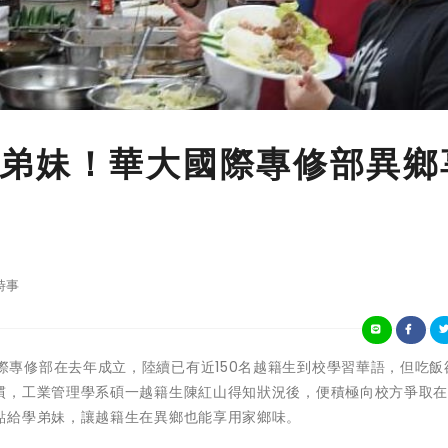
弟妹！華大國際專修部異鄉
時事
中華大學國際專修部在去年成立，陸續已有近150名越籍生到校學習華語，但吃
慣，工業管理學系碩一越籍生陳紅山得知狀況後，便積極向校方爭取
點給學弟妹，讓越籍生在異鄉也能享用家鄉味。