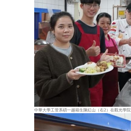
中華大學工管系碩一越籍生陳紅山（右2）在觀光學