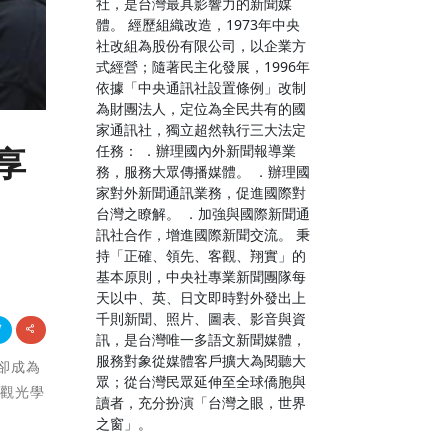
社，是台灣最具影響力的新聞媒
體。 經歷組織改造，1973年中央
社改組為股份有限公司，以企業方
式經營；隨著民主化發展，1996年
依據「中央通訊社設置條例」改制
為財團法人，定位為全民共有的國
家通訊社，獨立超然執行三大法定
任務： ．辦理國內外新聞報導業
享
務，服務大眾傳播媒體。 ．辦理國
家對外新聞通訊業務，促進國際對
台灣之瞭解。 ．加強與國際新聞通
訊社合作，增進國際新聞交流。 秉
持「正確、領先、客觀、翔實」的
基本原則，中央社專業新聞團隊每
天以中、英、日文即時對外發出上
千則新聞、照片、圖表、影音與資
訊，是台灣唯一多語文新聞媒體，
服務對象從媒體客戶擴大為閱聽大
飯卻成為
眾；從台灣民眾延伸至全球僑胞與
在觀光學
讀者，充分扮演「台灣之眼，世界
之窗」。