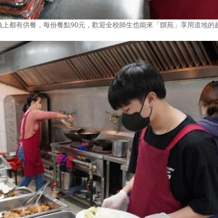
晚上都有供餐，每份餐點90元，歡迎全校師生也能來「饌苑」享用道地的