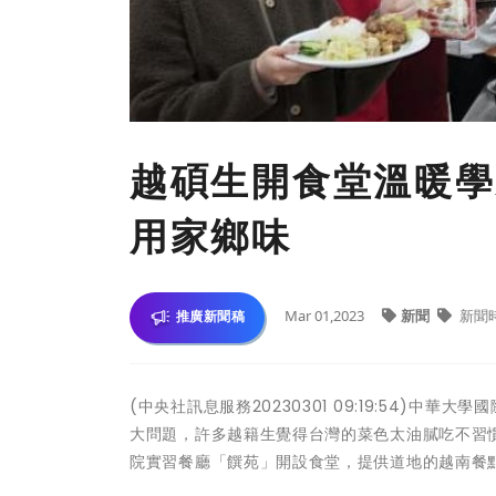
越碩生開食堂溫暖學
用家鄉味
Mar 01,2023
新聞
新聞
推廣新聞稿
(中央社訊息服務20230301 09:19:54)
大問題，許多越籍生覺得台灣的菜色太油膩吃不習
院實習餐廳「饌苑」開設食堂，提供道地的越南餐