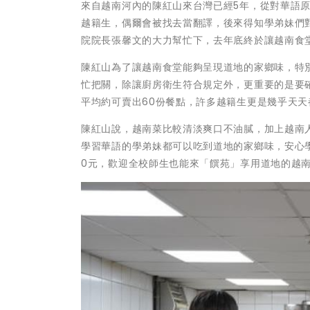
來自越南河內的陳紅山來台灣已經5年，從對華語
越籍生，偶爾會被找去當翻譯，後來得知學弟妹們
院院長張馨文的大力幫忙下，去年底終於讓越南食
陳紅山為了讓越南食堂能夠呈現道地的家鄉味，特
忙把關，除讓廚房衛生符合規定外，更重要的是要
平均約可賣出60份餐點，許多越籍生更是幾乎天天
陳紅山說，越南菜比較清淡爽口不油膩，加上越南
學習華語的學弟妹都可以吃到道地的家鄉味，安心
0元，歡迎全校師生也能來「饌苑」享用道地的越