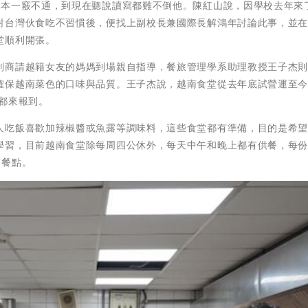
原本一竅不通，到現在聽說讀寫都難不倒他。陳紅山說，因學校去年來
對台灣伙食吃不習慣後，便找上副校長兼國際長解鴻年討論此事，並
堂順利開張。
別商請越籍女友的媽媽到場親自指導，餐旅管理學系助理教授王子杰
確保越南菜色的口味與品質。王子杰說，越南食堂從去年底試營運至
都來報到。
人吃飯喜歡加辣椒醬或魚露等調味料，這些食堂都有準備，目的是希
學習，目前越南食堂除每周四公休外，每天中午和晚上都有供餐，每份
南餐點。