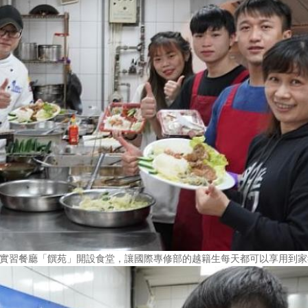
院實習餐廳「饌苑」開設食堂，讓國際專修部的越籍生每天都可以享用到家