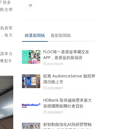
了很多
在觀光學
則負責幫
今，每天
精選新聞稿
最新新聞稿
FLOC唯一基督徒專屬交友
望讓來台
APP，基督徒的新福音
餐點9
2021/03/29
鎧應 AudienceSense 臉部辨
識功能上市
2026/08/07
HDBank 取得越南歷來最大
規模國際銀團社會貸款
2026/08/07
創智動能強化AI與經營雙軸