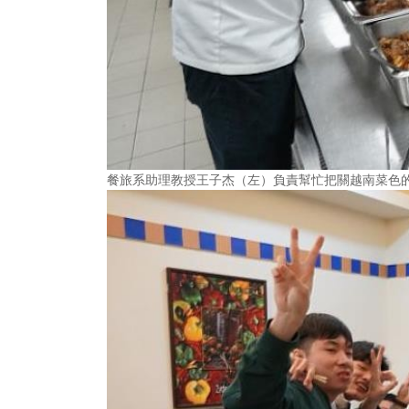
餐旅系助理教授王子杰（左）負責幫忙把關越南菜色