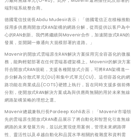
力廠商無線單元(O-RU)。此外，Mavenir還將擔任此次部署的
端對端系統整合商。
德國電信技術長Abdu Mudesir表示：「德國電信正在積極推動
採用多供應商開放式RAN架構的網路分解，從而提供以客戶為中
心的RAN創新。我們將繼續與Mavenir合作，加速開放式RAN的
發展，並開闢一條通向大規模部署的道路。」
Mavenir的開放式雲端原生RAN解決方案採用完全容器化的微服
務，能夠輕鬆部署在任何雲端基礎架構上。Mavenir的解決方案
符合開放式RAN規範，支援各種開放式介面，可將RAN架構進一
步分解為分散式單元(DU)和集中式單元(CU)。這些容器化的網
路功能在商業成品(COTS)硬體上執行，旨在同時支援多個前傳
分割，使開放式RAN解決方案成為與供應商無關的用於未來無線
網路架構策略的理想之選。
Mavenir總裁兼執行長Pardeep Kohli表示：「Mavenir市場領
先的雲端原生開放式RAN產品展示了將自動化和智慧化引進無線
網路的未來發展方向，並以此實現使用案例，管理未來網路彈
性、靈活性以及卓越自動化和品質水準相關的複雜度和資料需