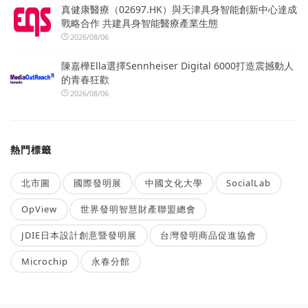
真健康醫療（02697.HK）與天津具身智能創新中心達成
戰略合作 共建具身智能醫療產業生態
2026/08/06
陳嘉樺Ella選擇Sennheiser Digital 6000打造震撼動人
的青春狂歡
2026/08/06
熱門標籤
北市圖
國際發明展
中國文化大學
SocialLab
OpView
世界發明智慧財產聯盟總會
JDIE日本設計創意暨發明展
台灣發明商品促進協會
Microchip
永春分館