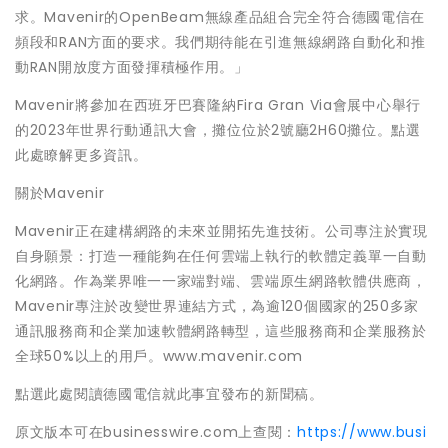
求。Mavenir的OpenBeam無線產品組合完全符合德國電信在
頻段和RAN方面的要求。我們期待能在引進無線網路自動化和推
動RAN開放度方面發揮積極作用。」
Mavenir將參加在西班牙巴賽隆納Fira Gran Via會展中心舉行
的2023年世界行動通訊大會，攤位位於2號廳2H60攤位。點選
此處瞭解更多資訊。
關於Mavenir
Mavenir正在建構網路的未來並開拓先進技術。公司專注於實現
自身願景：打造一種能夠在任何雲端上執行的軟體定義單一自動
化網路。作為業界唯一一家端對端、雲端原生網路軟體供應商，
Mavenir專注於改變世界連結方式，為逾120個國家的250多家
通訊服務商和企業加速軟體網路轉型，這些服務商和企業服務於
全球50%以上的用戶。www.mavenir.com
點選此處閱讀德國電信就此事宜發布的新聞稿。
原文版本可在businesswire.com上查閱：
https://www.busi