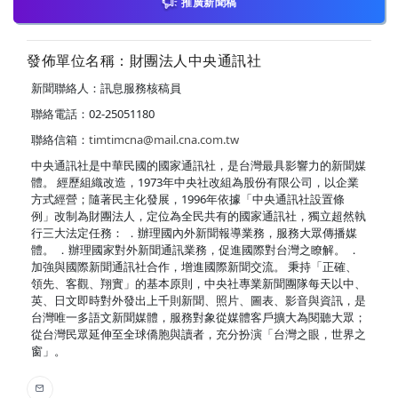
推廣新聞稿
發佈單位名稱：財團法人中央通訊社
新聞聯絡人：訊息服務核稿員
聯絡電話：02-25051180
聯絡信箱：
timtimcna@mail.cna.com.tw
中央通訊社是中華民國的國家通訊社，是台灣最具影響力的新聞媒
體。 經歷組織改造，1973年中央社改組為股份有限公司，以企業
方式經營；隨著民主化發展，1996年依據「中央通訊社設置條
例」改制為財團法人，定位為全民共有的國家通訊社，獨立超然執
行三大法定任務： ．辦理國內外新聞報導業務，服務大眾傳播媒
體。 ．辦理國家對外新聞通訊業務，促進國際對台灣之瞭解。 ．
加強與國際新聞通訊社合作，增進國際新聞交流。 秉持「正確、
領先、客觀、翔實」的基本原則，中央社專業新聞團隊每天以中、
英、日文即時對外發出上千則新聞、照片、圖表、影音與資訊，是
台灣唯一多語文新聞媒體，服務對象從媒體客戶擴大為閱聽大眾；
從台灣民眾延伸至全球僑胞與讀者，充分扮演「台灣之眼，世界之
窗」。