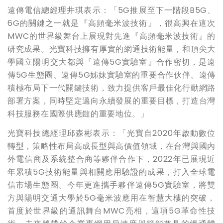
遠傳電信總經理井琪表示：「5G推展至下一階段B5G、
6G的關鍵之一就是『高頻毫米波技術』，很高興在這次
MWC的世界級舞台上展現對先進『高頻毫米波技術』的
研究成果。光寶科技擁有厚實的網通技術能量，和頂尖大
學國立陽明交大都與『遠傳5G實驗室』合作密切，是遠
傳5G生態圈、遠傳5G姊妹實驗室的重要合作伙伴。遠傳
積極布局下一代關鍵技術，致力提供客戶最佳化行動網路
部署方案，同時堅定邁向永續發展的重要目標，打造台灣
科技服務在國際供應鏈的重要地位。」
光寶科技總經理邱森彬表示：「光寶自2020年啟動數位
轉型，策略性布局高成長型與高價值領域，在台灣與國內
外電信商及系統整合商等夥伴合作下，2022年已展現近
年累積5G技術能量與相關應用驗證的成果，打入全球電
信市場生態圈。今年更進攜手夥伴遠傳5G實驗室，將雙
方與陽明交通大學於5G毫米波應用在智慧大樓的突破，
首度於世界級的通訊舞台MWC亮相，這項5G革命性技