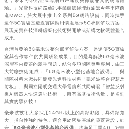
術，未來將帶給企業專網用戶速度與節能兼具的網通體
驗。」光寶科技網路通訊事業處總經理蘇渝宏今年率隊前
進MWC，於大展中推出全系列5G網路設備，同時攜手
遠傳5G實驗室透過實際應用情境展示5G專網解決方案，
展現光寶科技深耕虛擬化技術與開放式架構之軟硬體整合
成果。
台灣首發的5G毫米波整合部署解決方案，是遠傳5G實驗
室與合作夥伴的共同研發成果，目的是為解決5G毫米波
深層室內覆蓋的棘手問題，結合多項國際發明專利，由三
大前瞻技術組成：「5G毫米波小型化基地台設備」、與
國際材料大廠共同開發先進科技材料「毫米波整合智慧反
射板」、與國立陽明交通大學電信所共同研發「智慧反射
板AI機器人快速選址技術」，擁有高度技術含量，是名副
其實的黑科技！
毫米波技術大多採用24GHz以上的高頻頻段，具備頻寬
大、指向性強的特色，適合用於密集區域的覆蓋建設，結
合「
5G
毫米波小型化基地台設備
」將滿足工業4.0、智慧