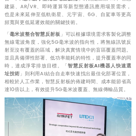
建築、AR/VR、即時運算等新型態通訊應用場景需求，
也是未來延伸至低軌衛星、元宇宙、6G、自駕車等更高
頻寬與更低延遲效能的關鍵技術。
「
毫米波整合智慧反射板
」可以根據環境需求客製化調整
無線電波角度，強化5G毫米波的指向性，將無線訊號反
射至沒有覆蓋的區域，解決真實情境中的盲區覆蓋問題。
並且具備彈性部署、低功率能耗的特性，提升覆蓋率的同
時，達成淨零排放目標。「
智慧反射板
AI
機器人快速選
址技術
」則利用AI結合自走車快速找出最佳化部署位置，
相較於人工作業，智慧反射板的佈建時間、成本能節省高
達10倍以上，有效提升5G毫米波覆蓋、無線傳輸品質。