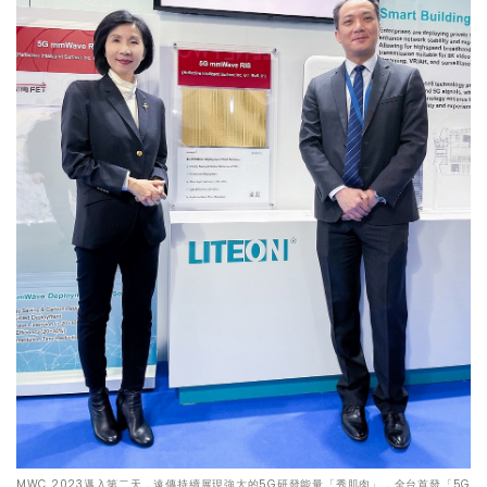
MWC 2023邁入第二天，遠傳持續展現強大的5G研發能量「秀肌肉」，全台首發「5G