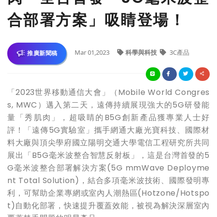
合部署方案」吸睛登場！
Mar 01,2023
科學與科技
3C產品
推廣新聞稿
「2023世界移動通信大會」（Mobile World Congres
s, MWC）邁入第二天，遠傳持續展現強大的5G研發能
量「秀肌肉」，超吸睛的B5G創新產品獲專業人士好
評！「遠傳5G實驗室」攜手網通大廠光寶科技、國際材
料大廠與頂尖學府國立陽明交通大學電信工程研究所共同
展出「B5G毫米波整合智慧反射板」，這是台灣首發的5
G毫米波整合部署解決方案(5G mmWave Deployme
nt Total Solution)，結合多項毫米波技術、國際發明專
利，可幫助企業專網或室內人潮熱區(Hotzone/Hotspo
t)自動化部署，快速提升覆蓋效能，被視為解決深層室內