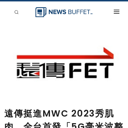
回到首頁
新聞稿分類
登入
刊登
遠傳挺進MWC 2023秀肌
肉 全台首發「5G毫米波整