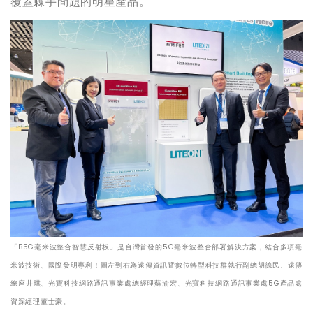
覆蓋棘手問題的明星產品。
「B5G毫米波整合智慧反射板」是台灣首發的5G毫米波整合部署解決方案，結合多項毫
米波技術、國際發明專利！圖左到右為遠傳資訊暨數位轉型科技群執行副總胡德民、遠傳
總座井琪、光寶科技網路通訊事業處總經理蘇渝宏、光寶科技網路通訊事業處5G產品處
資深經理董士豪。