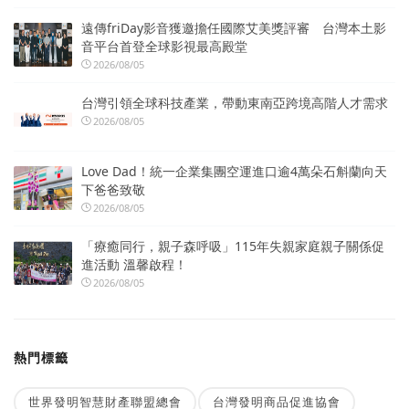
遠傳friDay影音獲邀擔任國際艾美獎評審 台灣本土影
音平台首登全球影視最高殿堂
2026/08/05
台灣引領全球科技產業，帶動東南亞跨境高階人才需求
2026/08/05
Love Dad！統一企業集團空運進口逾4萬朵石斛蘭向天
下爸爸致敬
2026/08/05
「療癒同行，親子森呼吸」115年失親家庭親子關係促
進活動 溫馨啟程！
2026/08/05
熱門標籤
世界發明智慧財產聯盟總會
台灣發明商品促進協會