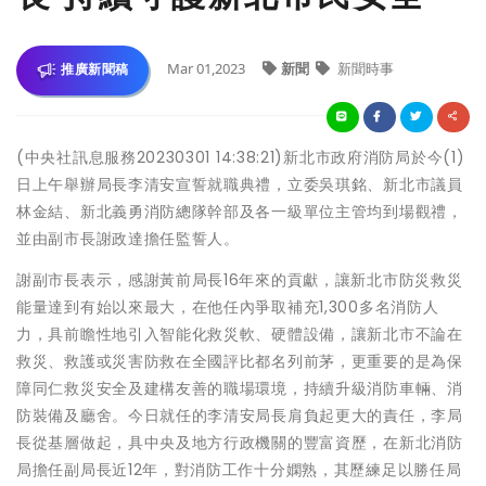
Mar 01,2023
新聞
新聞時事
推廣新聞稿
(中央社訊息服務20230301 14:38:21)新北市政府消防局於今(1)
日上午舉辦局長李清安宣誓就職典禮，立委吳琪銘、新北市議員
林金結、新北義勇消防總隊幹部及各一級單位主管均到場觀禮，
並由副市長謝政達擔任監誓人。
謝副市長表示，感謝黃前局長16年來的貢獻，讓新北市防災救災
能量達到有始以來最大，在他任內爭取補充1,300多名消防人
力，具前瞻性地引入智能化救災軟、硬體設備，讓新北市不論在
救災、救護或災害防救在全國評比都名列前茅，更重要的是為保
障同仁救災安全及建構友善的職場環境，持續升級消防車輛、消
防裝備及廳舍。今日就任的李清安局長肩負起更大的責任，李局
長從基層做起，具中央及地方行政機關的豐富資歷，在新北消防
局擔任副局長近12年，對消防工作十分嫻熟，其歷練足以勝任局