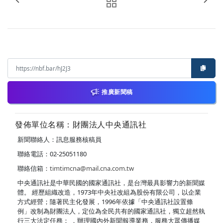
推廣新聞稿
發佈單位名稱：財團法人中央通訊社
新聞聯絡人：訊息服務核稿員
聯絡電話：02-25051180
聯絡信箱：
timtimcna@mail.cna.com.tw
中央通訊社是中華民國的國家通訊社，是台灣最具影響力的新聞媒
體。 經歷組織改造，1973年中央社改組為股份有限公司，以企業
方式經營；隨著民主化發展，1996年依據「中央通訊社設置條
例」改制為財團法人，定位為全民共有的國家通訊社，獨立超然執
行三大法定任務： ．辦理國內外新聞報導業務，服務大眾傳播媒