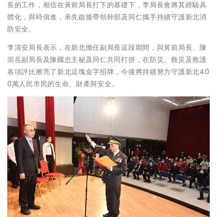
長的工作，相信在黃前局長打下的基礎下，李局長會將其經驗具
體化，與時俱進，承先啟後帶領幹部及同仁攜手持續守護新北消
防安全。
李清安局長表示，在新北擔任副局長這段期間，與黃前局長、陳
崇岳副局長及陳國忠主秘及同仁共同打拼，在防災、救災及救護
各項評比擦亮了新北這塊金字招牌，今後將持續努力守護新北40
0萬人民市民的生命、財產與安全。