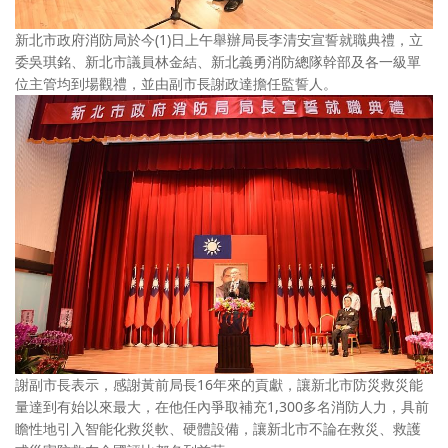
新北市政府消防局於今(1)日上午舉辦局長李清安宣誓就職典禮，立
委吳琪銘、新北市議員林金結、新北義勇消防總隊幹部及各一級單
位主管均到場觀禮，並由副市長謝政達擔任監誓人。
謝副市長表示，感謝黃前局長16年來的貢獻，讓新北市防災救災能
量達到有始以來最大，在他任內爭取補充1,300多名消防人力，具前
瞻性地引入智能化救災軟、硬體設備，讓新北市不論在救災、救護