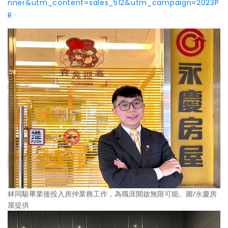
nner&utm_content=sales_512&utm_campaign=2023P
R
林同駿畢業後投入房仲業務工作，為職涯開啟無限可能。圖/永慶房
屋提供