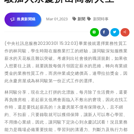
Mar 01,2023
新聞
新聞時事
推廣新聞稿
(中央社訊息服務20230301 15:32:03)畢業後就選擇業務性質工
作的林同駿，學生時期在服務業打工的經驗，讓同駿深知服務業
薪水的天花板且難以突破。考慮到出社會後的職涯規劃，如果收
入想要往上跳，就要跳脫每個月領固定薪水的思維，轉向有業績
獎金的業務性質工作，而房仲業成交總價高，連帶拉抬獎金，因
此永慶房屋成為林同駿第一份正式工作的選擇。
林同駿分享，現在北上打拼的北漂族，每月除了生活費外，還要
再負擔房租，若起薪太低將會面臨入不敷出的窘境，因此在找工
作時，還是要找起薪高的！永慶房屋不僅有保障收入，且不綁
約、不扣薪，只要錄取就可以獲得保障，讓新人可以專心學習、
不用擔心業績，因此，讓同駿下定決心到永慶試試看！況且業務
能力是職場必備重要技能，學習到的溝通力、判斷力及執行力都