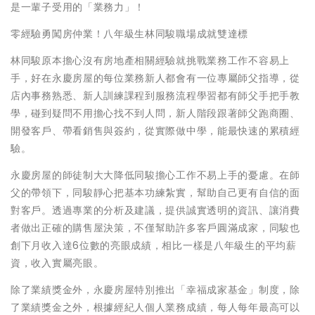
是一輩子受用的「業務力」！
零經驗勇闖房仲業！八年級生林同駿職場成就雙達標
林同駿原本擔心沒有房地產相關經驗就挑戰業務工作不容易上
手，好在永慶房屋的每位業務新人都會有一位專屬師父指導，從
店內事務熟悉、新人訓練課程到服務流程學習都有師父手把手教
學，碰到疑問不用擔心找不到人問，新人階段跟著師父跑商圈、
開發客戶、帶看銷售與簽約，從實際做中學，能最快速的累積經
驗。
永慶房屋的師徒制大大降低同駿擔心工作不易上手的憂慮。在師
父的帶領下，同駿靜心把基本功練紮實，幫助自己更有自信的面
對客戶。透過專業的分析及建議，提供誠實透明的資訊、讓消費
者做出正確的購售屋決策，不僅幫助許多客戶圓滿成家，同駿也
創下月收入達6位數的亮眼成績，相比一樣是八年級生的平均薪
資，收入實屬亮眼。
除了業績獎金外，永慶房屋特別推出「幸福成家基金」制度，除
了業績獎金之外，根據經紀人個人業務成績，每人每年最高可以