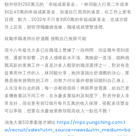
額外領到250萬元的「幸福成家基金」！林同駿入行第二年就拿
到近40萬的幸福成家基金，加速自己買房的速度，在工作上更有
目標、動力，2022年不只拿到50萬的幸福成家基金，也成功晉
升上店長，朝管理職繼續進修，職場成就雙雙達標。
鼓勵求職者跨出舒適圈 挑戰自己無限可能
現今八年級生大多已在職場上歷練了一段時間，但這幾年受到疫
情、通膨等影響，許多人感嘆薪水不漲、萬物卻一直漲，能夠挑
戰高薪的業務工作一直是許多人觀望的職涯選擇之一，對於有意
從事房仲工作的人，林同駿分享，抱持著跳出舒適圈的決心，業
務是個有挑戰性的工作，但努力付出最終都會回饋到自己身上，
人生沒有白走的路，每一步都很值得！將眼界放寬廣，給自己更
多機會嘗試不同工作，在永慶多重福利及制度下，對房仲新人非
常友好，現在更有前12個月每月五萬的收入保障，搭配多項獎金
可以爭取，想要在永慶做業務領取高收入一點也不難！
鴻兔大展512專案徵才網址:
https://mps.yungching.com.t
w/recruit/sales?utm_source=news&utm_medium=ba