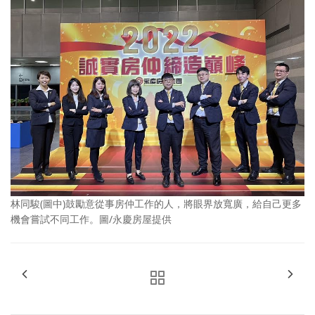
林同駿(圖中)鼓勵意從事房仲工作的人，將眼界放寬廣，給自己更多
機會嘗試不同工作。圖/永慶房屋提供