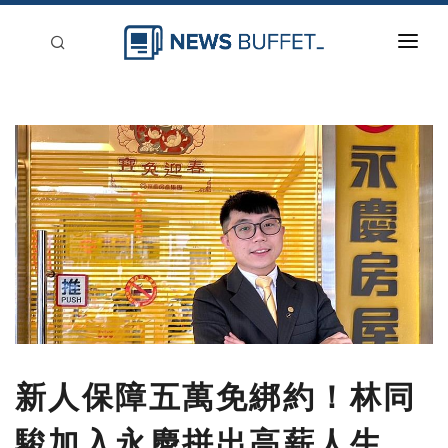
回到首頁
新聞稿分類
登入
刊登
新人保障五萬免綁約！林同
駿加入永慶拼出高薪人生