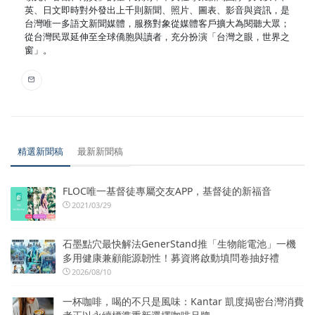
英、日文即時對外發出上千則新聞、照片、圖表、影音與資訊，是
台灣唯一多語文新聞媒體，服務對象從媒體客戶擴大為閱聽大眾；
從台灣民眾延伸至全球僑胞與讀者，充分扮演「台灣之眼，世界之
窗」。
精選新聞稿
最新新聞稿
FLOC唯一基督徒專屬交友APP，基督徒的新福音
2021/03/29
石墨點穴最快解法GenerStand推「生物能電池」一機
多用健康兼顧能源韌性！募資將啟動填問卷抽好禮
2026/08/10
一杯咖啡，喝的不只是風味：Kantar 凱度揭密台灣消費