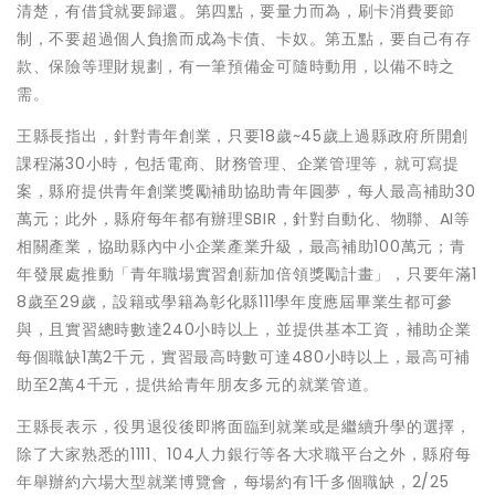
清楚，有借貸就要歸還。第四點，要量力而為，刷卡消費要節
制，不要超過個人負擔而成為卡債、卡奴。第五點，要自己有存
款、保險等理財規劃，有一筆預備金可隨時動用，以備不時之
需。
王縣長指出，針對青年創業，只要18歲~45歲上過縣政府所開創
課程滿30小時，包括電商、財務管理、企業管理等，就可寫提
案，縣府提供青年創業獎勵補助協助青年圓夢，每人最高補助30
萬元；此外，縣府每年都有辦理SBIR，針對自動化、物聯、AI等
相關產業，協助縣內中小企業產業升級，最高補助100萬元；青
年發展處推動「青年職場實習創薪加倍領獎勵計畫」，只要年滿1
8歲至29歲，設籍或學籍為彰化縣111學年度應屆畢業生都可參
與，且實習總時數達240小時以上，並提供基本工資，補助企業
每個職缺1萬2千元，實習最高時數可達480小時以上，最高可補
助至2萬4千元，提供給青年朋友多元的就業管道。
王縣長表示，役男退役後即將面臨到就業或是繼續升學的選擇，
除了大家熟悉的1111、104人力銀行等各大求職平台之外，縣府每
年舉辦約六場大型就業博覽會，每場約有1千多個職缺，2/25