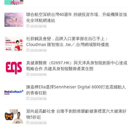
聯合航空深耕台灣40週年 持續投資市場、升級機隊並強
化全球航網連結
2026/08/06
社群觸及會變，品牌入口要掌握在自己手上：
Cloudmax 匯智推出 .tw／.台灣網域限時優惠
2026/08/06
真健康醫療（02697.HK）與天津具身智能創新中心達成
戰略合作 共建具身智能醫療產業生態
2026/08/06
陳嘉樺Ella選擇Sennheiser Digital 6000打造震撼動人
的青春狂歡
2026/08/06
迎向超高齡社會 台隆手創館推樂齡健康禮選六大健康好
物5折起
2026/08/06