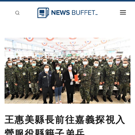
回到首頁
新聞稿分類
登入
刊登
王惠美縣長前往嘉義探視入
營服役縣籍子弟兵