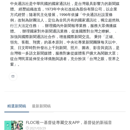
中央通訊社是中華民國的國家通訊社，是台灣最具影響力的新聞媒
體。 經歷組織改造，1973年中央社改組為股份有限公司，以企業
方式經營；隨著民主化發展，1996年依據「中央通訊社設置條
例」改制為財團法人，定位為全民共有的國家通訊社，獨立超然執
行三大法定任務： ．辦理國內外新聞報導業務，服務大眾傳播媒
體。 ．辦理國家對外新聞通訊業務，促進國際對台灣之瞭解。 ．
加強與國際新聞通訊社合作，增進國際新聞交流。 秉持「正確、
領先、客觀、翔實」的基本原則，中央社專業新聞團隊每天以中、
英、日文即時對外發出上千則新聞、照片、圖表、影音與資訊，是
台灣唯一多語文新聞媒體，服務對象從媒體客戶擴大為閱聽大眾；
從台灣民眾延伸至全球僑胞與讀者，充分扮演「台灣之眼，世界之
窗」。
精選新聞稿
最新新聞稿
FLOC唯一基督徒專屬交友APP，基督徒的新福音
2021/03/29