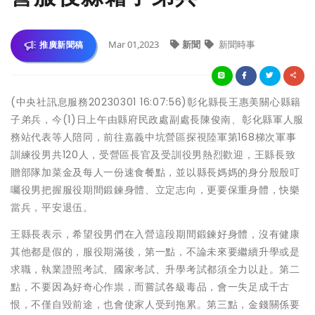
Mar 01,2023
新聞
新聞時事
推廣新聞稿
(中央社訊息服務20230301 16:07:56)彰化縣長王惠美關心縣籍
子弟兵，今(1)日上午由縣府民政處副處長陳俊南、彰化縣軍人服
務站代表等人陪同，前往嘉義中坑營區探視陸軍第168梯次軍事
訓練役男共120人，受營區長官及受訓役男熱烈歡迎，王縣長致
贈部隊加菜金及每人一份速食餐點，並以縣長媽媽的身分殷殷叮
囑役男把握服役期間鍛鍊身體、立定志向，更要保重身體，快樂
當兵，平安退伍。
王縣長表示，希望役男們在入營這段期間鍛鍊好身體，沒有健康
其他都是假的，服役期滿後，第一點，不論未來要繼續升學或是
求職，執業證照考試、國家考試、升學考試都須全力以赴。第二
點，不要因為好奇心作祟，而嘗試各級毒品，會一失足成千古
恨，不僅自毀前途，也會使家人受到拖累。第三點，金錢關係要