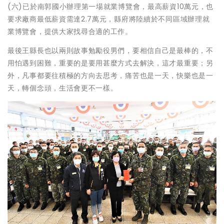
(六)已於南郭國小辦理第一場就業博覽會，最高薪資10萬元，也
要求廠商最低薪資需達2.7萬元，縣府將陸續於不同區域辦理就
業博覽會，提供大家找尋合適的工作。
最後王縣長也以兩則故事勉勵役男們，要相信自己是最棒的，不
用怕遇到困難，重要的是要用甚麼方式去解決，這才最重要；另
外，凡事都要往積極的方向去思考，痛苦也是一天，快樂也是一
天，轉個念頭，生活會更不一樣。