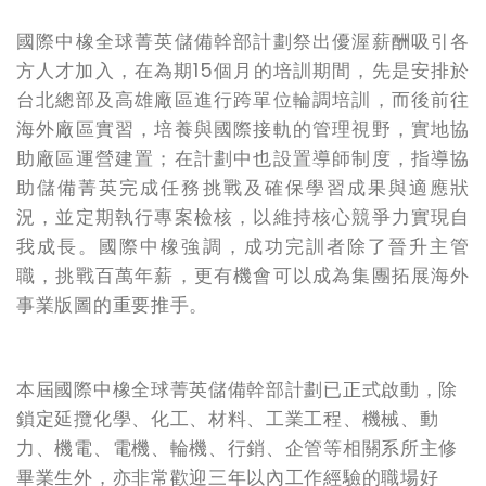
國際中橡全球菁英儲備幹部計劃祭出優渥薪酬吸引各
方人才加入，在為期15個月的培訓期間，先是安排於
台北總部及高雄廠區進行跨單位輪調培訓，而後前往
海外廠區實習，培養與國際接軌的管理視野，實地協
助廠區運營建置；在計劃中也設置導師制度，指導協
助儲備菁英完成任務挑戰及確保學習成果與適應狀
況，並定期執行專案檢核，以維持核心競爭力實現自
我成長。國際中橡強調，成功完訓者除了晉升主管
職，挑戰百萬年薪，更有機會可以成為集團拓展海外
事業版圖的重要推手。
本屆國際中橡全球菁英儲備幹部計劃已正式啟動，除
鎖定延攬化學、化工、材料、工業工程、機械、動
力、機電、電機、輪機、行銷、企管等相關系所主修
畢業生外，亦非常歡迎三年以內工作經驗的職場好