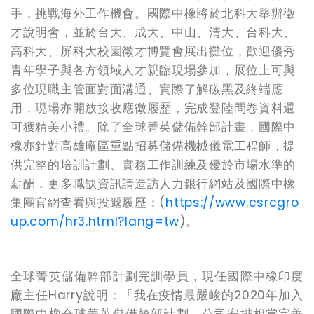
手，挑戰海外工作機會。國際中橡將於北科大舉辦徵
才說明會，並於台大、成大、中山、清大、台科大、
高科大、屏科大校園徵才博覽會展出攤位，歡迎優秀
青年學子與各方領域人才親臨現場參加，展位上可與
多位現職主管面對面溝通、實際了解碳黑及終端應
用，現場亦開放接收應徵履歷，完成登陸問卷資料還
可獲精美小禮。除了全球菁英儲備幹部計畫，國際中
橡亦針對高雄廠區重點招募儲備機械儀電工程師，提
供完整的培訓計劃、實務工作訓練及優於市場水準的
薪酬，更多職缺資訊請造訪人力銀行網站及國際中橡
集團官網查看與投遞履歷：(
https://www.csrcgro
up.com/hr3.html?lang=tw
)
。
全球菁英儲備幹部計劃完訓學員，現任國際中橡印度
廠主任Harry說明：「我在疫情最嚴峻的2020年加入