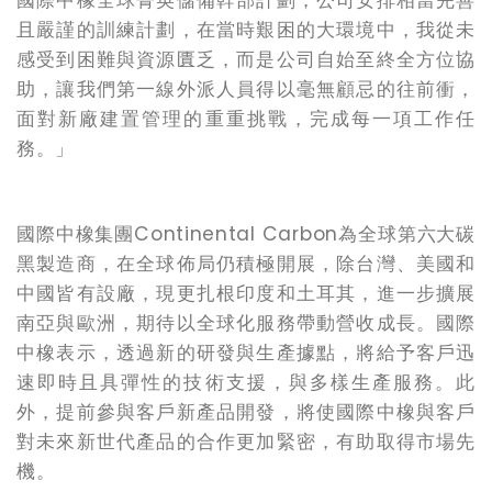
國際中橡全球菁英儲備幹部計劃，公司安排相當完善
且嚴謹的訓練計劃，在當時艱困的大環境中，我從未
感受到困難與資源匱乏，而是公司自始至終全方位協
助，讓我們第一線外派人員得以毫無顧忌的往前衝，
面對新廠建置管理的重重挑戰，完成每一項工作任
務。」
國際中橡集團Continental Carbon為全球第六大碳
黑製造商，在全球佈局仍積極開展，除台灣、美國和
中國皆有設廠，現更扎根印度和土耳其，進一步擴展
南亞與歐洲，期待以全球化服務帶動營收成長。國際
中橡表示，透過新的研發與生產據點，將給予客戶迅
速即時且具彈性的技術支援，與多樣生產服務。此
外，提前參與客戶新產品開發，將使國際中橡與客戶
對未來新世代產品的合作更加緊密，有助取得市場先
機。