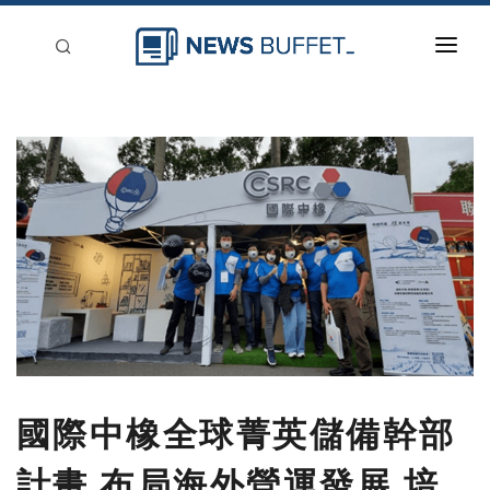
回到首頁
新聞稿分類
登入
刊登
國際中橡全球菁英儲備幹部
計畫 布局海外營運發展 培