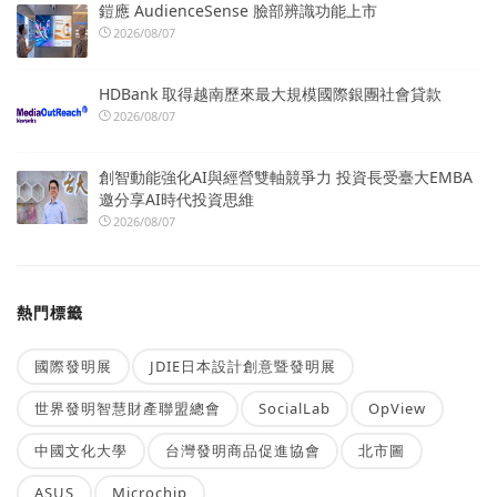
鎧應 AudienceSense 臉部辨識功能上市
2026/08/07
HDBank 取得越南歷來最大規模國際銀團社會貸款
2026/08/07
創智動能強化AI與經營雙軸競爭力 投資長受臺大EMBA
邀分享AI時代投資思維
2026/08/07
熱門標籤
國際發明展
JDIE日本設計創意暨發明展
世界發明智慧財產聯盟總會
SocialLab
OpView
中國文化大學
台灣發明商品促進協會
北市圖
ASUS
Microchip