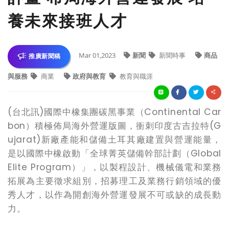
養未來接班人才
Mar 01,2023
新聞
新聞時事
商品
推廣新聞稿
與服務
商業
政府與教育
教育與職涯
(
台北訊)國際中橡集團碳黑事業（Continental Car
bon）積極佈局海外營運版圖，衝刺印度古吉拉特(G
ujarat)新廠產能和儲備土耳其廠建置與營運能量，
是以國際中橡啟動「全球菁英儲備幹部計劃（Global
Elite Program）」，以製程設計、機械儀電和業務
拓展為主要徵求組別，招募理工及業務行銷領域的優
秀人才，以作為開創海外營運發展不可或缺的成長動
力。