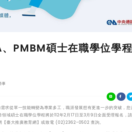
BA、PMBM碩士在職學位學
時事
)企業人才的需求從單一技能轉變為專業多工，職涯發展想有更進一步的突破，
域碩士在職學位學程將於112年2月17日至3月9日全面受理報名，
大推廣教育網】或致電 (02)2362-0502 查詢。