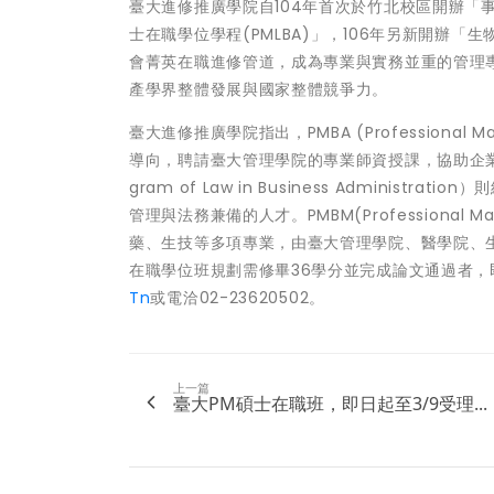
臺大進修推廣學院自104年首次於竹北校區開辦「事
士在職學位學程(PMLBA)」，106年另新開辦「
會菁英在職進修管道，成為專業與實務並重的管理
產學界整體發展與國家整體競爭力。
臺大進修推廣學院指出，PMBA (Professional Mast
導向，聘請臺大管理學院的專業師資授課，協助企業培養具備經
gram of Law in Business Admin
管理與法務兼備的人才。PMBM(Professional Mast
藥、生技等多項專業，由臺大管理學院、醫學院、
在職學位班規劃需修畢36學分並完成論文通過者
Tn
或電洽02-23620502。
上一篇
臺大PM碩士在職班，即日起至3/9受理...