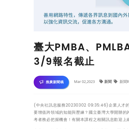
臺大PMBA、PML
3/9報名截止
Mar 02,2023
新聞
新聞
推廣新聞稿
(中央社訊息服務20230302 09:35:46
要增值跨領域的知能與歷練？國立臺灣大學開辦的跨領
考者務必把握機會！有關本課程之相關訊息歡迎上網【臺