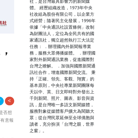
社，是台灣最具影響力的新聞媒
體。 經歷組織改造，1973年中央
社改組為股份有限公司，以企業方
式經營；隨著民主化發展，1996年
依據「中央通訊社設置條例」改制
為財團法人，定位為全民共有的國
家通訊社，獨立超然執行三大法定
程，
任務： ．辦理國內外新聞報導業
務，服務大眾傳播媒體。 ．辦理國
家對外新聞通訊業務，促進國際對
台灣之瞭解。 ．加強與國際新聞通
訊社合作，增進國際新聞交流。 秉
持「正確、領先、客觀、翔實」的
基本原則，中央社專業新聞團隊每
天以中、英、日文即時對外發出上
千則新聞、照片、圖表、影音與資
訊，是台灣唯一多語文新聞媒體，
服務對象從媒體客戶擴大為閱聽大
您是否想
眾；從台灣民眾延伸至全球僑胞與
請有意報
讀者，充分扮演「台灣之眼，世界
之窗」。