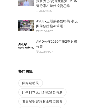
競爭力 投資長受臺大EMBA
邀分享AI時代投資思維
2026/08/07
ASUSx三麗鷗耍酷聯萌 潮玩
開學祭搶抱AI筆電！
2026/08/07
AMD公佈2026年第2季財務
報告
2026/08/07
熱門標籤
國際發明展
JDIE日本設計創意暨發明展
世界發明智慧財產聯盟總會