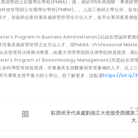
業經營碩士在職學位學程(PMBA)」後，續於105年再開辦「事業經
生物科技管理碩士在職學位學程(PMBM)」。上該三個碩士學位班，旨
專才，並協助企業培養具備經營管理全方位人才，提升企業與產業價
er’s Program in Business Administration)以結合理論與
營管理之全方位人才。而PMLBA（Professional Master's
istration）則結合管理與法律兩項專業，由臺大管理學院與法律學院師資授課，
er's Program of Biotechnology Management)則是結合
生命科學院等師資授課，培養兼具生技醫藥與管理兼備的人才。以上
，即可畢業並授予臺大碩士學位。想了解更多，請點選
https://bit.ly
下一
駐西班牙代表處劉德立大使接受西國第
大..