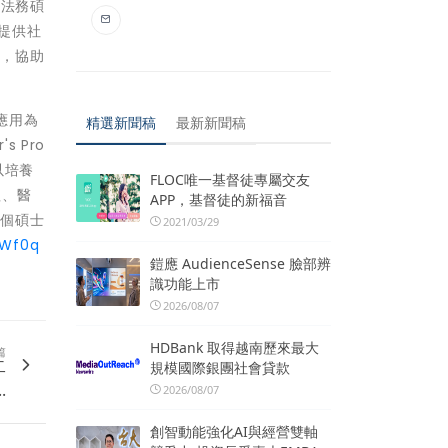
營法務碩
在提供社
值，協助
實務應用為
精選新聞稿
最新新聞稿
 Pro
藉以培養
FLOC唯一基督徒專屬交友
管理、醫
APP，基督徒的新福音
三個碩士
2021/03/29
/3Wf0q
鎧應 AudienceSense 臉部辨
識功能上市
2026/08/07
HDBank 取得越南歷來最大
篇
二
規模國際銀團社會貸款
.
2026/08/07
創智動能強化AI與經營雙軸