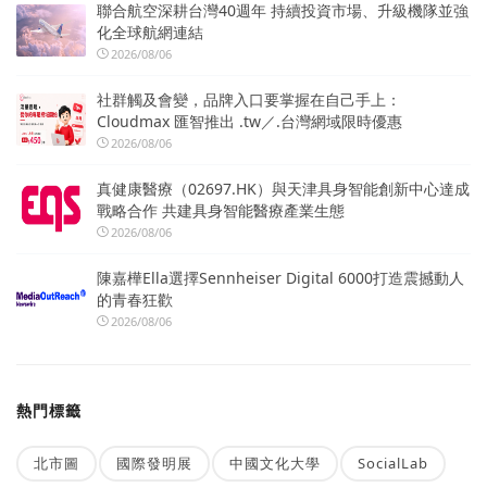
聯合航空深耕台灣40週年 持續投資市場、升級機隊並強
化全球航網連結
2026/08/06
社群觸及會變，品牌入口要掌握在自己手上：
Cloudmax 匯智推出 .tw／.台灣網域限時優惠
2026/08/06
真健康醫療（02697.HK）與天津具身智能創新中心達成
戰略合作 共建具身智能醫療產業生態
2026/08/06
陳嘉樺Ella選擇Sennheiser Digital 6000打造震撼動人
的青春狂歡
2026/08/06
熱門標籤
北市圖
國際發明展
中國文化大學
SocialLab