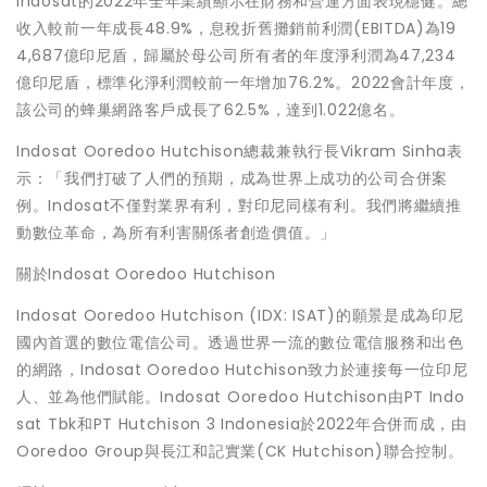
Indosat的2022年全年業績顯示在財務和營運方面表現穩健。總
收入較前一年成長48.9%，息稅折舊攤銷前利潤(EBITDA)為19
4,687億印尼盾，歸屬於母公司所有者的年度淨利潤為47,234
億印尼盾，標準化淨利潤較前一年增加76.2%。2022會計年度，
該公司的蜂巢網路客戶成長了62.5%，達到1.022億名。
Indosat Ooredoo Hutchison總裁兼執行長Vikram Sinha表
示：「我們打破了人們的預期，成為世界上成功的公司合併案
例。Indosat不僅對業界有利，對印尼同樣有利。我們將繼續推
動數位革命，為所有利害關係者創造價值。」
關於Indosat Ooredoo Hutchison
Indosat Ooredoo Hutchison (IDX: ISAT)的願景是成為印尼
國內首選的數位電信公司。透過世界一流的數位電信服務和出色
的網路，Indosat Ooredoo Hutchison致力於連接每一位印尼
人、並為他們賦能。Indosat Ooredoo Hutchison由PT Indo
sat Tbk和PT Hutchison 3 Indonesia於2022年合併而成，由
Ooredoo Group與長江和記實業(CK Hutchison)聯合控制。