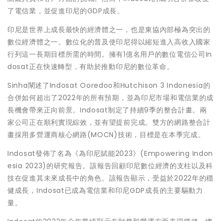
了電信業，並促進印尼的GDP成長。
印尼是世界上成長最快的經濟體之一，也是東協內部極為突出的
數位經濟體之一。數位化的普及使印尼得以縮短進入高收入國家
行列這一長期目標所需的時間。擁有1億名用戶的數位電信公司In
dosat正在快速轉型，有助於推動印尼的數位革命。
Sinha闡述了Indosat Ooredoo和Hutchison 3 Indonesia的
合併如何超出了2022年的所有預期，並為印尼市場和電信業的成
長機會帶來正向前景。Indosat制定了持續9季的整合計畫。兩
家公司正在順利實現綜效，並有望提前完成。雙方的網路整合計
畫採用多營運商核心網路(MOCN)技術，目標是在本季完成。
Indosat發佈了名為《為印尼賦能2023》(Empowering Indon
esia 2023)的研究報告。該報告回顧印尼數位經濟的支柱以及科
技在促進其未來成長中的角色。該報告顯示，受益於2022年的穩
健成長，Indosat已成為電信業和印尼GDP成長的主要驅動力
量。