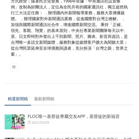
方式經營；隨著民主化發展，1996年依據「中央通訊社設置條
例」改制為財團法人，定位為全民共有的國家通訊社，獨立超然執
行三大法定任務： ．辦理國內外新聞報導業務，服務大眾傳播媒
體。 ．辦理國家對外新聞通訊業務，促進國際對台灣之瞭解。 ．
加強與國際新聞通訊社合作，增進國際新聞交流。 秉持「正確、
領先、客觀、翔實」的基本原則，中央社專業新聞團隊每天以中、
英、日文即時對外發出上千則新聞、照片、圖表、影音與資訊，是
台灣唯一多語文新聞媒體，服務對象從媒體客戶擴大為閱聽大眾；
從台灣民眾延伸至全球僑胞與讀者，充分扮演「台灣之眼，世界之
窗」。
精選新聞稿
最新新聞稿
FLOC唯一基督徒專屬交友APP，基督徒的新福音
2021/03/29