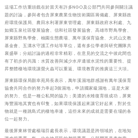
這場工作坊重頭戲在於當天有許多NGO及公部門共同參與關注議
題的討論，參與者包含屏東農業生物技術園區籌備處、屏東縣政
府環境保護局、農田水利署屏東管理處、屏東縣政府水利處、九
如鄉玉泉社區發展協會、信和社區發展協會、高雄市野鳥學會、
屏東縣野鳥學會、柚園生態農場、萬年溪保育協會、大武山文教
基金會、五溝水守護工作站等單位，還有多位學者與研究團隊共
襄盛舉；分組討論的過程非常精彩，在意見的交流之中彼此間也
有了初步的共識：水質改善與減少水岸邊坡水泥性的重要性、提
昇整體棲地環境讓螢火蟲可以重返、環境教育的推廣這三大項。
屏東縣環保局顏幸苑局長表示，萬年溪濕地群感謝有萬年溪保育
協會共同合作的努力串起3個濕地，申請國家級濕地，這是大家
的努力、也是一種公私間的協力；美濃的水雉復育很成功，屏東
海豐濕地其實也有61隻，如果環境保護起來讓它好起來，對於生
物就是一種跳島式的棲地串連，這些未來的成就是需要在場的各
位一起努力。
最後屏東林管處楊瑞芬處長表示，環境議題是跨領域的，在地知