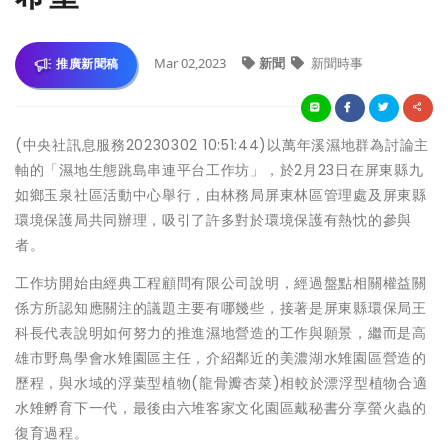
Mar 02,2023
新聞
新聞時事
推廣新聞稿
(中央社訊息服務20230302 10:51:44)以萬年溪濕地群為討論主
軸的「濕地生態跳島串連平台工作坊」，於2月23日在屏東縣九
如鄉玉泉社區活動中心舉行，由林務局屏東林區管理處及屏東縣
環境保護局共同辦理，吸引了許多對於環境保護有熱忱的參與
者。
工作坊開始由經典工程顧問有限公司說明，經過盤點相關權益關
係方所認知應關注的議題主要有哪幾些，接著是屏東縣環保局王
科長代表說明如何努力的推進濕地營造的工作與願景，繼而是高
雄市野鳥學會水雉園區主任，介紹鄰近的美濃湖水雉園區營造的
歷程，與水域的浮葉型植物(龍骨瓣杏菜)相較於漂浮型植物合適
水雉孵育下一代，最後由六堆客家文化園區戴秘書分享螢火蟲的
復育過程。