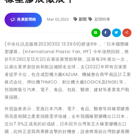
Mar 02,2023
新聞
新聞時事
推廣新聞稿
(中央社訊息服務20230302 13:39:59)睽違6年，「日本國際橡
塑膠展」(International Plastic Fair, IPF) 今年強勢回歸，將
於11月28日至12月2日在幕張展覽館舉辦。該展每3年展出一次，
以展出業界新技術和新設備聞名全球，去(2022)年即有百家業
者提早卡位，包含成型機大廠KAZUM、機械整合商甲南設計工業
株式会社、押出機THMCO、射出機大廠SODICK及ENGEL等，
預期將吸引汽車、電子、食品、包裝、醫療、建材等產業客戶觀
展採購。
外貿協會表示，受惠日本汽車、電子、食品、醫療等與橡塑膠應
用高度相關之產業採購需求強健，去年我國橡塑膠機出口日本，
交出7.9%正成長的好成績，日本回升台灣第五大橡塑膠機出口
國，此時正是我商乘勝追擊的好機會，該會將籌組台灣館參展團