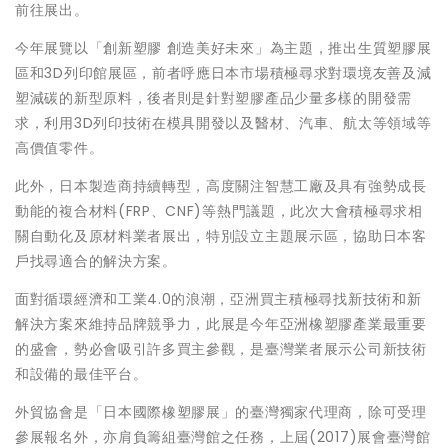
前往展出。
今年展覽以「創新塑膠 創造美好未來」為主題，推出生質塑膠展
區和3D列印館展區，前者呼應日本市場積極尋求對環境友善及減
塑減碳的新型原料，後者則是針對塑膠產品少量多樣的開發需
求，利用3D列印技術在模具開發以及醫材、汽車、航太等領域等
高價值零件。
此外，日本製造商持續轉型，高度關注智慧工廠及具有強勢成長
動能的複合材料(FRP、CNF)等熱門議題，此次大會積極尋求相
關自動化及原材料業者展出，特別設立主題展示區，協助日本客
戶找尋適合的解決方案。
面對循環經濟和工業4.0的浪潮，亞洲買主積極尋找新技術和新
解決方案來維持品牌競爭力，此展是今年亞洲橡塑膠產業最重要
的盛會，勢必會吸引許多買主參觀，是臺灣業者展示公司新技術
和設備的最佳平台。
外貿協會是「日本國際橡塑膠展」的臺灣獨家代理商，除可受理
參展報名外，亦肩負籌組臺灣館之任務，上屆(2017)展會臺灣館