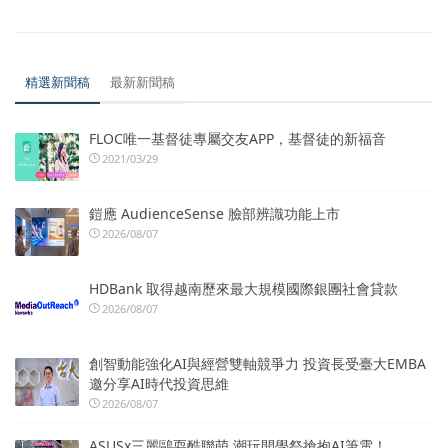
精選新聞稿
最新新聞稿
FLOC唯一基督徒專屬交友APP，基督徒的新福音
2021/03/29
鎧應 AudienceSense 臉部辨識功能上市
2026/08/07
HDBank 取得越南歷來最大規模國際銀團社會貸款
2026/08/07
創智動能強化AI與經營雙軸競爭力 投資長受臺大EMBA
邀分享AI時代投資思維
2026/08/07
ASUSx三麗鷗耍酷聯萌 潮玩開學祭搶抱AI筆電！