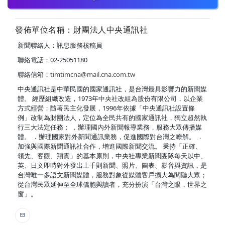
發佈單位名稱：財團法人中央通訊社
新聞聯絡人：訊息服務核稿員
聯絡電話：02-25051180
聯絡信箱：
timtimcna@mail.cna.com.tw
中央通訊社是中華民國的國家通訊社，是台灣最具影響力的新聞媒
體。 經歷組織改造，1973年中央社改組為股份有限公司，以企業
方式經營；隨著民主化發展，1996年依據「中央通訊社設置條
例」改制為財團法人，定位為全民共有的國家通訊社，獨立超然執
行三大法定任務： ．辦理國內外新聞報導業務，服務大眾傳播媒
體。 ．辦理國家對外新聞通訊業務，促進國際對台灣之瞭解。 ．
加強與國際新聞通訊社合作，增進國際新聞交流。 秉持「正確、
領先、客觀、翔實」的基本原則，中央社專業新聞團隊每天以中、
英、日文即時對外發出上千則新聞、照片、圖表、影音與資訊，是
台灣唯一多語文新聞媒體，服務對象從媒體客戶擴大為閱聽大眾；
從台灣民眾延伸至全球僑胞與讀者，充分扮演「台灣之眼，世界之
窗」。