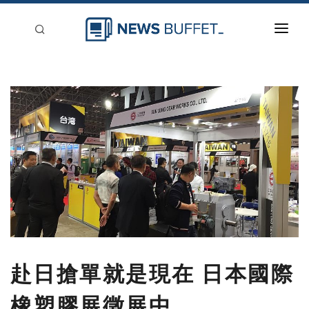
回到首頁
新聞稿分類
登入
刊登
赴日搶單就是現在 日本國際
橡塑膠展徵展中