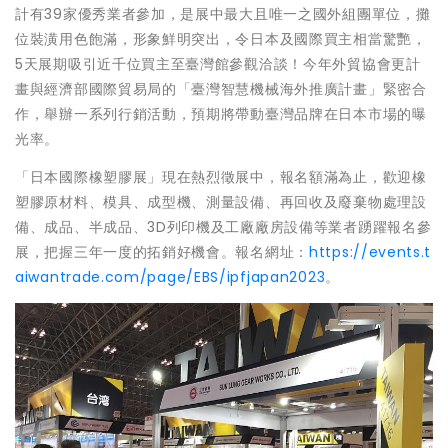
計有39家優秀業者參加，是展中最大且唯一之國外組團單位，攤
位裝潢用色飽滿，形象鮮明突出，令日本及國際買主相當驚艷，
5天展期吸引近千位買主至臺灣館參觀洽談！今年外貿協會更計
畫與經濟部國際貿易局的「臺灣智慧機械海外推廣計畫」緊密合
作，舉辦一系列行銷活動，預期將帶動臺灣品牌在日本市場的曝
光率。
「日本國際橡塑膠展」現在熱烈徵展中，報名額滿為止，歡迎橡
塑膠原材料、模具、成型機、測量設備、再回收及廢棄物處理設
備、成品、半成品、3D列印機及工廠廠房設備等業者踴躍報名參
展，把握三年一度的拓銷好機會。報名網址：
https://events.t
aiwantrade.com/page/EBS/ipfjapan2023
。