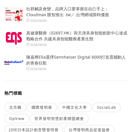
社群觸及會變，品牌入口要掌握在自己手上：
Cloudmax 匯智推出 .tw／.台灣網域限時優惠
2026/08/06
真健康醫療（02697.HK）與天津具身智能創新中心達成
戰略合作 共建具身智能醫療產業生態
2026/08/06
陳嘉樺Ella選擇Sennheiser Digital 6000打造震撼動人
的青春狂歡
2026/08/06
熱門標籤
北市圖
國際發明展
中國文化大學
SocialLab
OpView
世界發明智慧財產聯盟總會
JDIE日本設計創意暨發明展
台灣發明商品促進協會