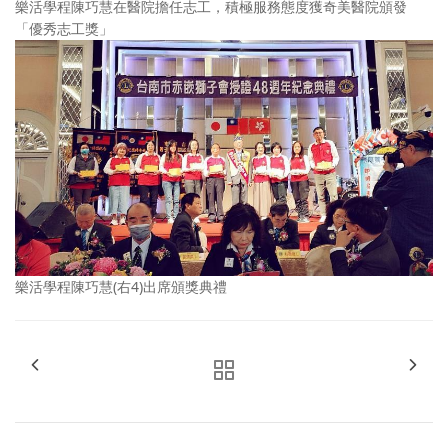
樂活學程陳巧慧在醫院擔任志工，積極服務態度獲奇美醫院頒發
「優秀志工獎」
樂活學程陳巧慧(右4)出席頒獎典禮