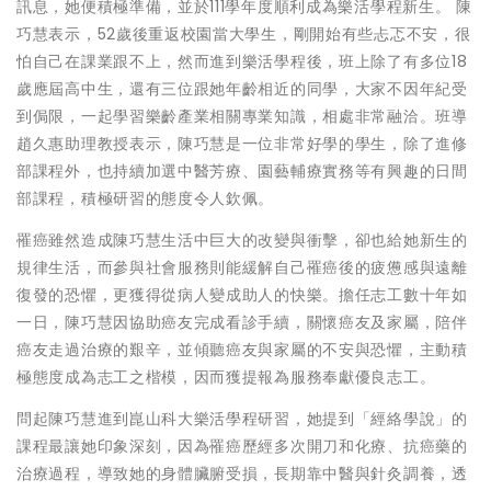
訊息，她便積極準備，並於111學年度順利成為樂活學程新生。 陳
巧慧表示，52歲後重返校園當大學生，剛開始有些忐忑不安，很
怕自己在課業跟不上，然而進到樂活學程後，班上除了有多位18
歲應屆高中生，還有三位跟她年齡相近的同學，大家不因年紀受
到侷限，一起學習樂齡產業相關專業知識，相處非常融洽。班導
趙久惠助理教授表示，陳巧慧是一位非常好學的學生，除了進修
部課程外，也持續加選中醫芳療、園藝輔療實務等有興趣的日間
部課程，積極研習的態度令人欽佩。
罹癌雖然造成陳巧慧生活中巨大的改變與衝擊，卻也給她新生的
規律生活，而參與社會服務則能緩解自己罹癌後的疲憊感與遠離
復發的恐懼，更獲得從病人變成助人的快樂。擔任志工數十年如
一日，陳巧慧因協助癌友完成看診手續，關懷癌友及家屬，陪伴
癌友走過治療的艱辛，並傾聽癌友與家屬的不安與恐懼，主動積
極態度成為志工之楷模，因而獲提報為服務奉獻優良志工。
問起陳巧慧進到崑山科大樂活學程研習，她提到「經絡學說」的
課程最讓她印象深刻，因為罹癌歷經多次開刀和化療、抗癌藥的
治療過程，導致她的身體臟腑受損，長期靠中醫與針灸調養，透