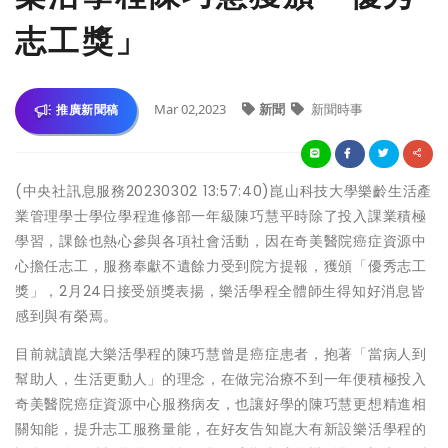
志工獎」
Mar 02,2023
新聞
新聞時事
推廣新聞稿
(中央社訊息服務20230302 13:57:40)崑山科技大學樂齡生活產
業管理學士學位學程進修部一年級陳巧慧平時除了投入課業積極
學習，課餘也熱心參與各項社會活動，因在奇美醫院癌症資源中
心擔任志工，服務奉獻不遺餘力受到院方提報，獲頒「優秀志工
獎」，2月24日接受頒獎表揚，樂活學程全體師生得知好消息皆
感到與有榮焉。
目前就讀崑大樂活學程的陳巧慧曾是癌症患者，抱著「當病人到
幫助人，生活更動人」的理念，在做完治療不到一年便積極投入
奇美醫院癌症資源中心服務病友，也讓好學的陳巧慧更想精進相
關知能，提升志工服務量能，在好友告知崑大有新設樂活學程的