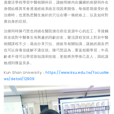
過樂活學程學習中醫相關科目，讓她明瞭內在臟腑的病變與外在
身體結構異常會透過經絡系統呈現因果關係，每個星期接受針灸
治療時，也更熟悉醫生施針的穴位在哪一條經絡上，以及如何對
應自身的症狀。
治療同時陳巧慧也持續在醫院擔任癌症資源中心的志工，常接觸
癌友或對中醫養生有興趣的同齡好友，樂活課程安排上對於中醫
相關課程不少，藉由分享穴位、經絡等相關知識，讓她的親友們
也可以保養並緩解不適症狀。陳巧慧認為，重返校園學習，中高
齡者不僅可以學習新知識和技能，更能將所學推己及人，因此讓
她感到獲益良多。
Kun Shan University：
https://www.ksu.edu.tw/focusNe
ws/detail/12909