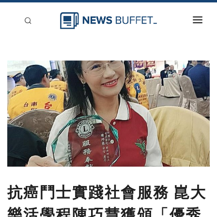
回到首頁
新聞稿分類
登入
刊登
抗癌鬥士實踐社會服務 崑大
樂活學程陳巧慧獲頒「優秀