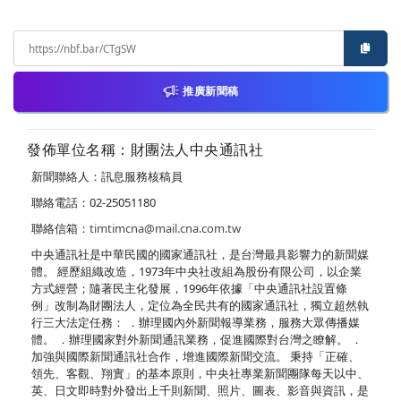
推廣新聞稿
發佈單位名稱：財團法人中央通訊社
新聞聯絡人：訊息服務核稿員
聯絡電話：02-25051180
聯絡信箱：
timtimcna@mail.cna.com.tw
中央通訊社是中華民國的國家通訊社，是台灣最具影響力的新聞媒
體。 經歷組織改造，1973年中央社改組為股份有限公司，以企業
方式經營；隨著民主化發展，1996年依據「中央通訊社設置條
例」改制為財團法人，定位為全民共有的國家通訊社，獨立超然執
行三大法定任務： ．辦理國內外新聞報導業務，服務大眾傳播媒
體。 ．辦理國家對外新聞通訊業務，促進國際對台灣之瞭解。 ．
加強與國際新聞通訊社合作，增進國際新聞交流。 秉持「正確、
領先、客觀、翔實」的基本原則，中央社專業新聞團隊每天以中、
英、日文即時對外發出上千則新聞、照片、圖表、影音與資訊，是