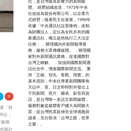
社，是台灣最具影響力的新聞媒
體。 經歷組織改造，1973年中央
社改組為股份有限公司，以企業方
式經營；隨著民主化發展，1996年
依據「中央通訊社設置條例」改制
為財團法人，定位為全民共有的國
家通訊社，獨立超然執行三大法定
任務： ．辦理國內外新聞報導業
發
務，服務大眾傳播媒體。 ．辦理國
家對外新聞通訊業務，促進國際對
台灣之瞭解。 ．加強與國際新聞通
訊社合作，增進國際新聞交流。 秉
持「正確、領先、客觀、翔實」的
基本原則，中央社專業新聞團隊每
天以中、英、日文即時對外發出上
千則新聞、照片、圖表、影音與資
訊，是台灣唯一多語文新聞媒體，
服務對象從媒體客戶擴大為閱聽大
透過「財
眾；從台灣民眾延伸至全球僑胞與
5位；
讀者，充分扮演「台灣之眼，世界
信義鄉
之窗」。
，也期許