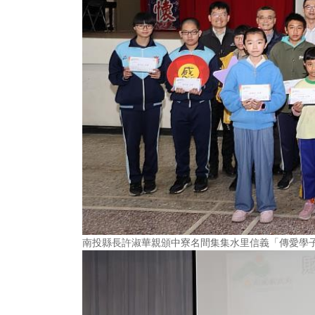
南投縣長許淑華親頒中寮名間集集水里信義「傳愛學