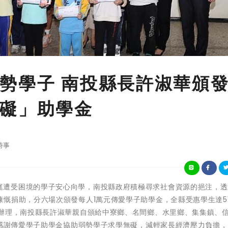
勢學子 南投縣長許淑華頒
礙」助學金
時事
為了協助家庭遭受困境的學子安心向學，南投縣政府積極尋求社會資源的挹注，
慨捐助，分六場次頒發每人1萬元傳愛學子助學金，全縣受惠學生達51
中辦理，南投縣長許淑華親自頒給中寮鄉、名間鄉、水里鄉、集集鎮、
長感謝傳愛學子助學金協助弱勢學子求學無礙，減輕家長經濟壓力負擔