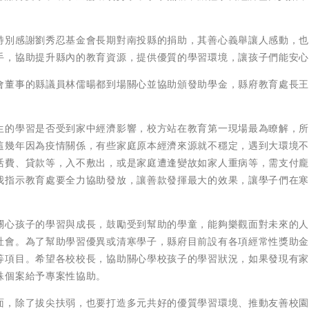
特別感謝劉秀忍基金會長期對南投縣的捐助，其善心義舉讓人感動，
手，協助提升縣內的教育資源，提供優質的學習環境，讓孩子們能安
會董事的縣議員林儒暘都到場關心並協助頒發助學金，縣府教育處長
生的學習是否受到家中經濟影響，校方站在教育第一現場最為瞭解，
這幾年因為疫情關係，有些家庭原本經濟來源就不穩定，遇到大環境
活費、貸款等，入不敷出，或是家庭遭逢變故如家人重病等，需支付
我指示教育處要全力協助發放，讓善款發揮最大的效果，讓學子們在
關心孩子的學習與成長，鼓勵受到幫助的學童，能夠樂觀面對未來的
社會。為了幫助學習優異或清寒學子，縣府目前設有各項經常性獎助
等項目。希望各校校長，協助關心學校孩子的學習狀況，如果發現有
殊個案給予專案性協助。
面，除了拔尖扶弱，也要打造多元共好的優質學習環境、推動友善校