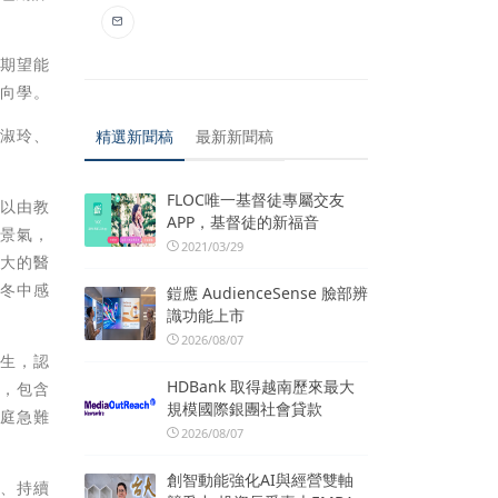
也期望能
心向學。
王淑玲、
精選新聞稿
最新新聞稿
FLOC唯一基督徒專屬交友
所以由教
APP，基督徒的新福音
不景氣，
2021/03/29
龐大的醫
寒冬中感
鎧應 AudienceSense 臉部辨
識功能上市
2026/08/07
人生，認
HDBank 取得越南歷來最大
金，包含
規模國際銀團社會貸款
家庭急難
2026/08/07
創智動能強化AI與經營雙軸
園、持續