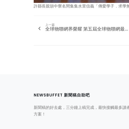
許縣長親頒中寮名間集集水里信義「傳愛學子．求學
上一篇
全球物聯網界榮耀 第五屆全球物聯網最...
NEWSBUFFET 新聞稿自助吧
新聞稿的好去處，三分鐘上稿完成，最快接觸最多讀
方案！