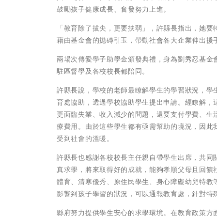
鼓勵孩子健康成長、奮發努力上進。
「教育除了拔尖，更要扶弱」，許縣長指出，她要
藉由基金會的拋磚引玉，帶動社會各大企業伸出援
兩場次傳愛學子助學金頒發典禮，身為劉秀忍基金
駐區督學及各校校長都陪同。
許縣長說，學校的老師最瞭解學生的學習狀況，學
育處協助，透過學校協助學生提出申請。經瞭解，
更面臨失業、收入減少的問題，還要支付學費、生
療費用。由於這些學生都有亟需幫助的境況，因此
受到社會的溫暖。
許縣長也感謝各校校長主任親自帶學生出席，共同
真求學，將來取得好的成就，能夠孝順父母且回饋
體育、清寒優秀、原住民學生、身心障礙幼兒特教
影響到孩子學習的狀況，可以通報教育處，針對特
縣府努力提供學生安心的求學環境。在教育政策方