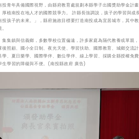
南投青年具備國際視野，由縣府教育處規劃本縣學子出國獎助學金計
，厚植南投在地人才的國際競爭力。 許縣長強調說，孩子的學習與成
南投孩子的未來。」，縣府施政目標要打造南投成為宜居城市，其中
境。
、集集鎮與信義鄉，多數學校位置偏遠，許多家庭為隔代教養或單親
課後照顧、國小全日制、夜光天使、學習扶助、國際教育、城鄉交流
共學、夏日樂學、國際學伴、數位學伴、線上學習、採購全縣授權免
生學習的障礙與不便。(南投縣政府 廣告)