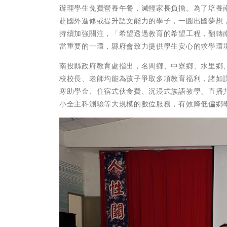
辦理學生免費營養午餐，減輕家長負擔。為了培養
赴國外進修或提升語文能力的學子，一圓出國夢想
持續加強關注，「希望透過教育的希望工程，翻轉
當重要的一環，縣府會致力提供學生安心的求學環
南投縣政府教育處指出，名間鄉、中寮鄉、水里鄉
校校長、老師均能為孩子爭取多項教育福利，諸如
寒助學金、住宿式伙食費、沉浸式族語教學、直播
小全主科測驗等大規模的數位服務，有效降低偏鄉學