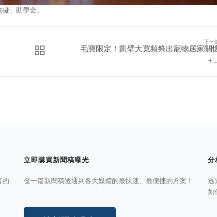
無礙」助學金。
下一
毛寶限定！凱擘大寬頻祭出寵物居家關
＋..
立即購買新聞稿曝光
分
者的
發一篇新聞稿透通到各大媒體的最快速、最便捷的方案！
透
如