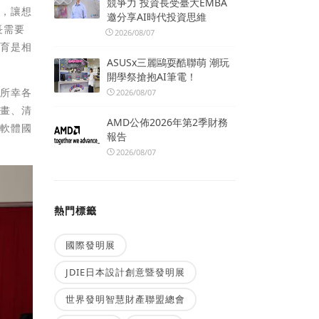
競爭力 投資長受臺大EMBA
畫，讓想
邀分享AI時代投資思維
長需要
2026/08/07
教育是相
ASUSx三麗鷗耍酷聯萌 潮玩
開學祭搶抱AI筆電！
，所幸各
2026/08/07
計畫、清
AMD公佈2026年第2季財務
費軟體國
報告
2026/08/07
熱門標籤
國際發明展
JDIE日本設計創意暨發明展
世界發明智慧財產聯盟總會