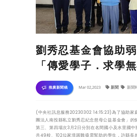
劉秀忍基金會協助弱
「傳愛學子．求學無
Mar 02,2023
新聞
新聞
推廣新聞稿
(中央社訊息服務20230302 14:15:23)
團法人南投縣私立劉秀忍紀念慈母公益基金會」的慷
第三、第四場次3月2日分別在名間國小及水里國
共49校、102位家境困難亟需幫助的學生，許縣