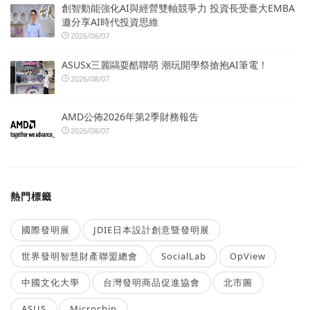
創智動能強化AI與經營雙軸競爭力 投資長受臺大EMBA
邀分享AI時代投資思維
2026/08/07
ASUSx三麗鷗耍酷聯萌 潮玩開學祭搶抱AI筆電！
2026/08/07
AMD公佈2026年第2季財務報告
2026/08/07
熱門標籤
國際發明展
JDIE日本設計創意暨發明展
世界發明智慧財產聯盟總會
SocialLab
OpView
中國文化大學
台灣發明商品促進協會
北市圖
ASUS
Microchip