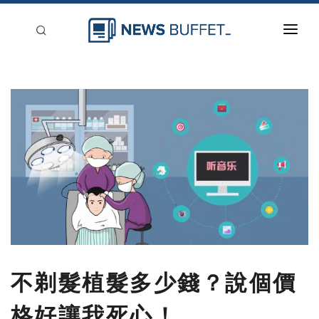
回到首頁
新聞稿分類
登入
刊登
不剃髮植髮多少錢？說個價
格好讓我死心！