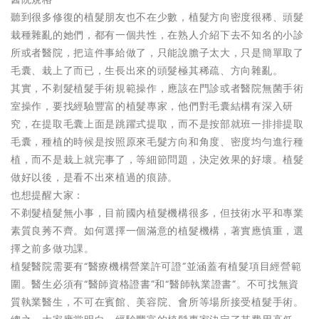
聽到很多修復的植髮朋友也不在少數，植髮方向密度很稀、頭髮
栽種雜亂的她們，都有一個共性，在熟人介紹下去不知名的小診
所或者醫院，把這件事給做了，只能說膽子太大，只是簡單取了
毛囊、栽上了而已，生長出來的頭髮極其稀疏、方向雜亂。
其實，不剃髮植髮手術規範操作，應該在門診或者醫院無菌手術
室操作，要找經驗豐富的植髮專家，他們對毛囊結構有深入研
究，在提取毛囊上面是跳躍式提取，而不是按部就班一排排提取
毛囊，種植的時候是按照原來毛髮方向和角度、密度均勻進行種
植，而不是栽上就完事了，等細節問題，決定效果的好壞。植髮
做好以後，是看不出來植過的痕跡。
也想提醒大家：
不剃髮植髮無小事，目前國內植髮機構很多，但技術水平和專業
素質良莠不齊。如何選擇一個滿意的植髮機構，著實應慎重，選
擇之前多做功課。
植髮醫院需要有“醫療機構營業許可證”並涵蓋有植髮項目經營範
圍。醫生必須有“醫師資格證書”和“醫師執業證書”。不可找無資
質執業醫生，不可在賓館、美容院、會所等場所接受植髮手術。