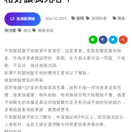
Mar 02,2023
新聞
新聞時事
民生
推廣新聞稿
與消費
精品
醫療保健
不剃髮植髮手術確實不算便宜，這是事實，客觀影響因素有很
多，作為求美者應該理性、客觀、全方面去看待這一問題，不衝
動、不盲目、做好相應功課。
影響不剃髮植髮手術的費用主要有以下幾點：
植髮經驗豐富的專家
面對後腦勺許多的長壽基因毛囊，絕對不能一排排連著提取毛
囊，後果很嚴重。唯有經驗、唯有身經百戰才能戰無不勝。挑選
手術醫生的依據是看這些植髮醫生是否有完成手術的技術能力，
多看植髮案例效果圖，獲獎經歷等。
不剃髮植髮手術主刀醫生，年資最起碼3年以上，院長級別及以
上會更好，這是大家在選擇醫生時需要慎重考量的事。
醫院規格