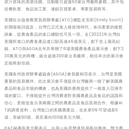
原汁原味的美酒佳餚。活動吸引超過50家台灣廠商參觀，其中包
括餐飲業、食品加工業、連鎖百貨業者、專業貿易商等。
美國在台協會農業貿易辦事處(ATO)總監史安莉(Emily Scott)
於開場致詞提及，台灣已正式進入後疫情時代，各項產業的復甦
跡象，從農食產品的進口總額也可見一班。去(2022)年台灣自
美國所進口的農食產品進口額高達46億美元，創下史上最高紀
錄。ATO與ASOA去年共舉辦了6場美國農食產品展示會，創下2
30萬美元的商機，媒合超過300家台美廠商，相信本次的展示會
定能再創佳績。
美國各州政府辦事處協會(ASOA)會長嚴樹芬表示，台灣是美國
重要的貿易夥伴。此次展示會不僅提供台灣廠商一個了解美國農
產品和食品市場的機會，也為美國供應商提供了一個進入亞洲市
場的窗口。不僅能提升台灣消費者對美國農產品及食品的認識和
信心，更能促進台美兩國之間的農產品及食品貿易合作。根據AI
T的調查資料，台灣進口的美國農產品，在未來5年可望成長5
成，突破80億、甚至邁向100億美元大關。
IEAT秘書長黃文榮表示，台美一向是雙邊貿易最佳夥伴，雙方農