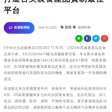
平台
Mar 02,2023
新聞
新聞時事
推廣新聞稿
(中央社訊息服務20230302 17:15:11)「2023年美國農產品及食
品展示會」3月2日於IEAT1樓演講廳隆重登場。本次展示會為美
國各州政府辦事處協會(ASOA)第四度委由IEAT辦理，精選美國
4州、共35家廠商的優質農產品及食品，提供台灣買家與美國各
州政府辦事處代表面對面洽談的機會，獨家掌握第一手美國商機
資訊。
現場展出來自美國愛達荷州、密蘇里州、華盛頓州及懷俄明州等
4州，35家美國廠商多元的高品質農食產品，包含乳製品、加工
食品、調味醬、飲料、酒類、牛豬肉等產品。展示會還開放多項
產品的試吃試飲，讓參觀的進口廠商不必出國就可品嚐來自美國