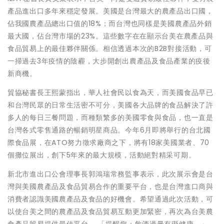
產品進出口多年來穩定發展。美國是台灣最大的農產品出口國，
佔我國農產品總出口值的18%；而台灣也同樣是美國農產品外銷
最大國，佔台灣市場的23%。這些數字在在顯示台美在農產品與
食品貿易上的最佳夥伴關係。相信透過本次的B2B對接活動，可
一掃過去3年疫情的陰霾，大步開創出農產品及食品產業的疫後
新商機。
貿協秘書長王熙蒙指出，華人社會民以食為天，而美國食品早已
和台灣民眾的日常生活密不可分，美國各大品牌的食品解決了許
多人的每日三餐問題，而種類繁多的美國零食與食品，也一直是
台灣各式零售通路的暢銷明星商品。今年6月即將舉行的台北國
際食品展，在ATO努力徵求廠商之下，將有18家美國業者、70
個攤位展出，創下5年來的最大規模，活動絕對精采可期。
新北市進出口公會理事長郭鴻瑞常務監事表示，此次展示會是台
灣與美國農產品及食品貿易合作的重要平台，也是台灣進口商與
消費者認識美國農產品及食品的好機會。希望通過此次活動，可
以使台美之間的農產品及食品貿易互動更加緊密，再次為台美農
食產品貿易提供最佳平台。 「提醒您：飲酒過量有礙健康。」