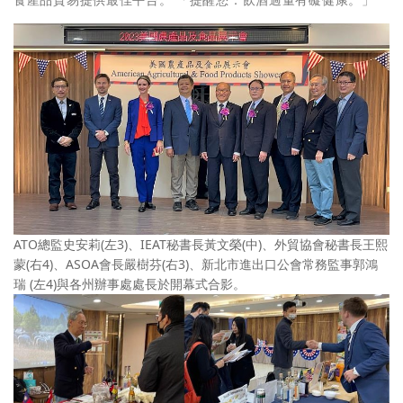
ATO總監史安莉(左3)、IEAT秘書長黃文榮(中)、外貿協會秘書長王熙
蒙(右4)、ASOA會長嚴樹芬(右3)、新北市進出口公會常務監事郭鴻
瑞 (左4)與各州辦事處處長於開幕式合影。