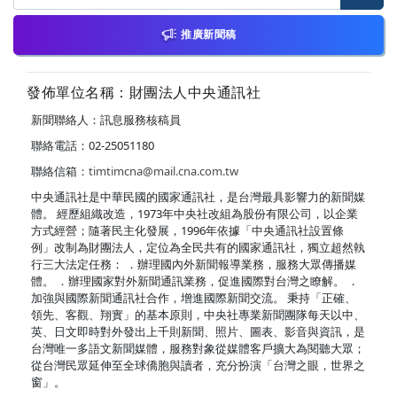
推廣新聞稿
發佈單位名稱：財團法人中央通訊社
新聞聯絡人：訊息服務核稿員
聯絡電話：02-25051180
聯絡信箱：
timtimcna@mail.cna.com.tw
中央通訊社是中華民國的國家通訊社，是台灣最具影響力的新聞媒
體。 經歷組織改造，1973年中央社改組為股份有限公司，以企業
方式經營；隨著民主化發展，1996年依據「中央通訊社設置條
例」改制為財團法人，定位為全民共有的國家通訊社，獨立超然執
行三大法定任務： ．辦理國內外新聞報導業務，服務大眾傳播媒
體。 ．辦理國家對外新聞通訊業務，促進國際對台灣之瞭解。 ．
加強與國際新聞通訊社合作，增進國際新聞交流。 秉持「正確、
領先、客觀、翔實」的基本原則，中央社專業新聞團隊每天以中、
英、日文即時對外發出上千則新聞、照片、圖表、影音與資訊，是
台灣唯一多語文新聞媒體，服務對象從媒體客戶擴大為閱聽大眾；
從台灣民眾延伸至全球僑胞與讀者，充分扮演「台灣之眼，世界之
窗」。