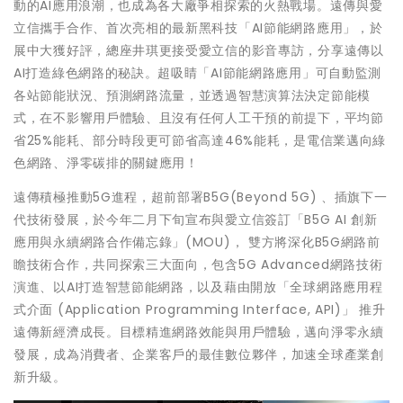
動的AI應用浪潮，也成為各大廠爭相探索的火熱戰場。遠傳與愛
立信攜手合作、首次亮相的最新黑科技「AI節能網路應用」，於
展中大獲好評，總座井琪更接受愛立信的影音專訪，分享遠傳以
AI打造綠色網路的秘訣。超吸睛「AI節能網路應用」可自動監測
各站節能狀況、預測網路流量，並透過智慧演算法決定節能模
式，在不影響用戶體驗、且沒有任何人工干預的前提下，平均節
省25%能耗、部分時段更可節省高達46%能耗，是電信業邁向綠
色網路、淨零碳排的關鍵應用！
遠傳積極推動5G進程，超前部署B5G(Beyond 5G) 、插旗下一
代技術發展，於今年二月下旬宣布與愛立信簽訂「B5G AI 創新
應用與永續網路合作備忘錄」(MOU)， 雙方將深化B5G網路前
瞻技術合作，共同探索三大面向，包含5G Advanced網路技術
演進、以AI打造智慧節能網路，以及藉由開放「全球網路應用程
式介面 (Application Programming Interface, API)」 推升
遠傳新經濟成長。目標精進網路效能與用戶體驗，邁向淨零永續
發展，成為消費者、企業客戶的最佳數位夥伴，加速全球產業創
新升級。