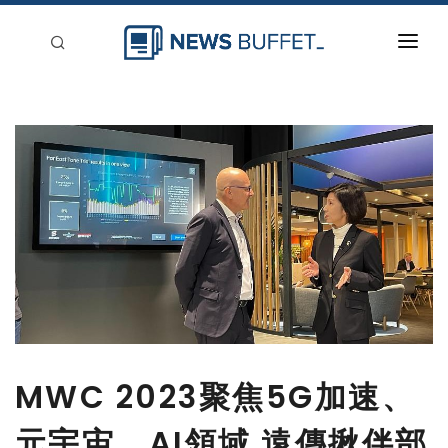
回到首頁
新聞稿分類
登入
刊登
MWC 2023聚焦5G加速、
元宇宙、AI領域 遠傳揪伴部