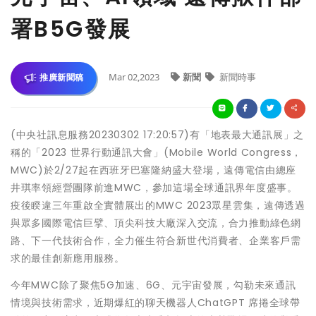
署B5G發展
Mar 02,2023
新聞
新聞時事
推廣新聞稿
(中央社訊息服務20230302 17:20:57)有「地表最大通訊展」之
稱的「2023 世界行動通訊大會」(Mobile World Congress，
MWC)於2/27起在西班牙巴塞隆納盛大登場，遠傳電信由總座
井琪率領經營團隊前進MWC，參加這場全球通訊界年度盛事。
疫後睽違三年重啟全實體展出的MWC 2023眾星雲集，遠傳透過
與眾多國際電信巨擘、頂尖科技大廠深入交流，合力推動綠色網
路、下一代技術合作，全力催生符合新世代消費者、企業客戶需
求的最佳創新應用服務。
今年MWC除了聚焦5G加速、6G、元宇宙發展，勾勒未來通訊
情境與技術需求，近期爆紅的聊天機器人ChatGPT 席捲全球帶