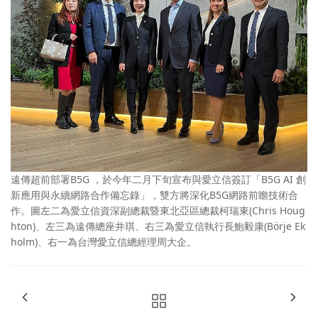
遠傳超前部署B5G ，於今年二月下旬宣布與愛立信簽訂「B5G AI 創
新應用與永續網路合作備忘錄」，雙方將深化B5G網路前瞻技術合
作。圖左二為愛立信資深副總裁暨東北亞區總裁柯瑞東(Chris Houg
hton)、左三為遠傳總座井琪、右三為愛立信執行長鮑毅康(Börje Ek
holm)、右一為台灣愛立信總經理周大企。