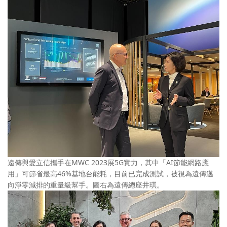
遠傳與愛立信攜手在MWC 2023展5G實力，其中「AI節能網路應
用」可節省最高46%基地台能耗，目前已完成測試，被視為遠傳邁
向淨零減排的重量級幫手。圖右為遠傳總座井琪。