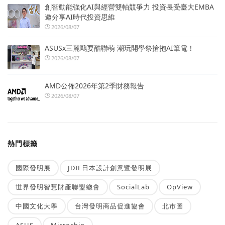
創智動能強化AI與經營雙軸競爭力 投資長受臺大EMBA
邀分享AI時代投資思維
2026/08/07
ASUSx三麗鷗耍酷聯萌 潮玩開學祭搶抱AI筆電！
2026/08/07
AMD公佈2026年第2季財務報告
2026/08/07
熱門標籤
國際發明展
JDIE日本設計創意暨發明展
世界發明智慧財產聯盟總會
SocialLab
OpView
中國文化大學
台灣發明商品促進協會
北市圖
ASUS
Microchip