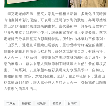
李克定老師表示，壓克力彩是一種相當新穎、多元化且同時擁
有油畫與水彩的優點，可表現出透明似水彩的狀態，亦可厚塗堆
疊出類似油畫的肌理效果的畫材。當代藝術中，許多複合媒材作
品多與壓克力顏料交互使用，讓藝術家在使用上更能發揮。李克
定老師充分掌握壓克力彩顏料特點，所創作山林氣動三個系列：
「山系列」通過畫筆描繪山居靜好，重巒疊嶂青綠滿溢的畫面，
但畫不是畫所見而是心裡所想，靜好之境情性自然，有感有悟，
天人合一；「林系列」用畫筆顏料表現森林強韌生命力及生生不
息的療癒力，藉以省思人類無節制不斷破壞大自然引發的環境災
害。「氣系列」以畫筆顏料色彩展現東方水墨美學中，自然山川
風物的形貌-空寂、意境與生機、氣韻；在全球疫情下，通過山
林氣動系列創作，讓人感受與大自然天人合一，引領我們回歸東
方哲學的簡單生活...。
市政府
秘書處
藝術家
藝文展
台南市