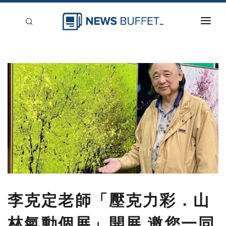
回到首頁
新聞稿分類
登入
刊登
李克定老師「壓克力彩．山
林氣動個展」開展 邀您一同