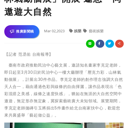
遨遊大自然
Mar 02,2023
娛樂
藝術娛樂
推廣新聞稿
【記者 范丞佑 台南報導】
臺南市政府推動民治中心藝文展，邀請知名畫家李克定老師，
即日起至3月30日於民治中心一樓大廳辦理「壓克力彩．山林氣
動個展」，計展出30件作品。李克定老師的創作理念強調大自然
天人合一，藉由通過色彩與線條的自由揮灑，讓作品表現出「色
彩混搭之美感，線條之速度快感」，猶如在無涯的大自然空間中
遨遊，無定形亦無定象，冀探索藝術廣大未知領域。展覽期間，
李克定老師拋磚引玉將捐出5件畫作給北台南家扶中心，歡迎您
來共襄盛舉「藝起做公益」。