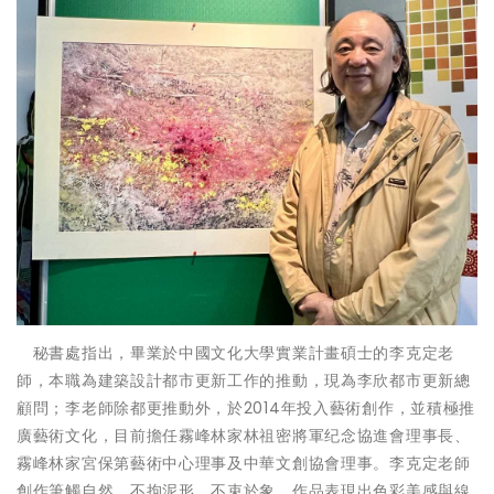
秘書處指出，畢業於中國文化大學實業計畫碩士的李克定老
師，本職為建築設計都市更新工作的推動，現為李欣都市更新總
顧問；李老師除都更推動外，於2014年投入藝術創作，並積極推
廣藝術文化，目前擔任霧峰林家林祖密將軍纪念協進會理事長、
霧峰林家宮保第藝術中心理事及中華文創協會理事。李克定老師
創作筆觸自然，不拘泥形、不束於象，作品表現出色彩美感與線