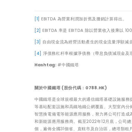
[1]
EBITDA 為營業利潤加折舊及攤銷計算得出。
[2]
EBITDA 率是 EBITDA 除以營業收入後乘以 10
[3]
自由現金流為經營活動產生的現金流量淨額減
[4]
淨債務杠杆率根據淨債務（帶息負債減現金及現
Hashtag:
#中國鐵塔
關於中國鐵塔 (股份代碼：0788.HK)
中國鐵塔是全球規模最大的通信鐵塔基礎設施服務
等基站配套設施和高鐵地鐵公網覆蓋、大型室內分佈
智慧換電備電等能源應用服務，努力將公司打造成
和新能源應用服務商。截至2022年12月底，公司總資
個，遍佈全國31個省、直轄市及自治區，總塔類租戶數