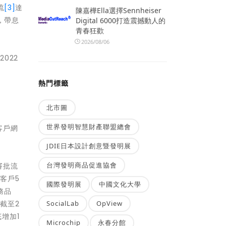
流
[3]
達
陳嘉樺Ella選擇Sennheiser
元，帶息
Digital 6000打造震撼動人的
青春狂歡
2026/08/06
022
熱門標籤
北市圖
世界發明智慧財產聯盟總會
客戶網
JDIE日本設計創意暨發明展
台灣發明商品促進協會
審批流
客戶5
國際發明展
中國文化大學
務品
截至2
SocialLab
OpView
底增加1
Microchip
永春分館