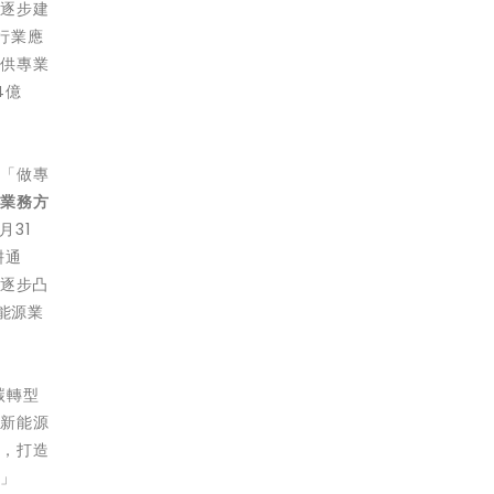
面逐步建
行業應
提供專業
4億
繞「做專
電業務方
月31
耕通
用逐步凸
佔能源業
碳轉型
的新能源
系，打造
。」