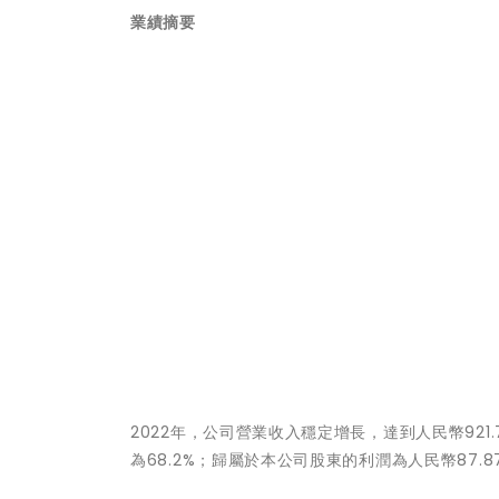
業績摘要
2022年，公司營業收入穩定增長，達到人民幣921.7
為68.2%；歸屬於本公司股東的利潤為人民幣87.8