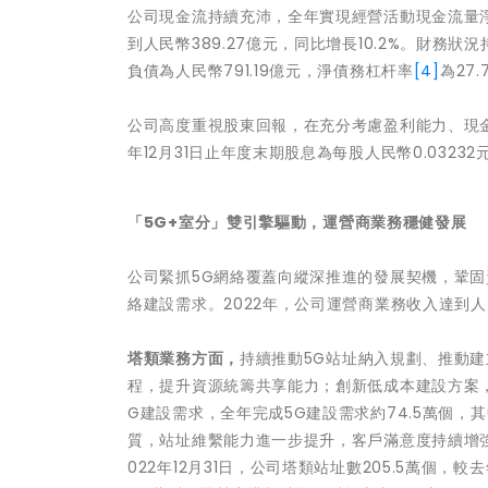
公司現金流持續充沛，全年實現經營活動現金流量淨額
到人民幣389.27億元，同比增長10.2%。財務狀況
負債為人民幣791.19億元，淨債務杠杆率
[4]
為27
公司高度重視股東回報，在充分考慮盈利能力、現金
年12月31日止年度末期股息為每股人民幣0.032
「
5G+
室分」雙引擎驅動，運營商業務穩健發展
公司緊抓5G網絡覆蓋向縱深推進的發展契機，鞏
絡建設需求。2022年，公司運營商業務收入達到人民幣
塔類業務方面，
持續推動5G站址納入規劃、推動
程，提升資源統籌共享能力；創新低成本建設方案
G建設需求，全年完成5G建設需求約74.5萬個
質，站址維繫能力進一步提升，客戶滿意度持續增強。2
022年12月31日，公司塔類站址數205.5萬個，