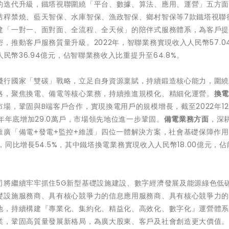
的迭代升級，鐵塔視聯圍繞「平台、數據、算法、應用、運營」五方
秸稈禁燒、藍天智保、水庫智保、漁政智保、鄉村智保等7款鐵塔視聯
建「一對一、面對面、全流程、全天候」的陪伴式服務體系，為客戶
推動客戶服務質量升級。2022年，智聯業務實現收入人民幣57.0
民幣36.94億元，佔智聯業務收入比重提升至64.8%。
踐行國家「雙碳」戰略，立足自身資源稟賦，持續鍛造核心能力，圍
略，聚焦換電、備電等核心業務，持續推進規模化、精細化運營。
換
，鞏固與B端客戶合作，實現換電用戶的規模增長，截至2022年12
年年底增加29.0萬戶，市場領先地位進一步鞏固。
備電業務方面
，深
推廣「備電+發電+監控+維護」四位一體解決方案，社會基礎保障作
元，同比增長54.5%，其中鐵塔換電業務實現收入人民幣18.00億元，
司將繼續牢牢抓住5G新型基礎設施建設、數字經濟發展及能源綠色低
礎設施服務商、具有核心競爭力的信息應用服務商、具有核心競爭力
地，持續構建『專業化、集約化、精益化、高效化、數字化』運營體
業，鞏固高質量發展新格局，為廣大股東、客戶及社會創造更大價值