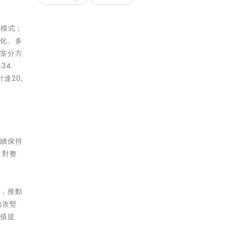
展模式；
異化、多
的室分方
4.
達20,
繼續保持
，對整
設，推動
治攻堅
價值提