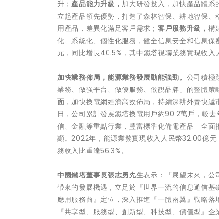
升；
產品能力升級，
加大研發投入，加快產品體系
立起產品領先優勢，打造了森林智保、耕地智保、
用產品，差異化滿足客戶需求；
客戶服務升級，
構
化、系統化、個性化服務，健全信息安全和信息保密，
元，同比增長40.5%，其中鐵塔視聯業務實現收入人
加快業務佈局，能源業務發展動能強勁。
公司積極
業務、做強平台、做優服務、做靚品牌」的整體策
面
，加快換電網經濟高效佈局，持續深耕外賣快遞市場
日，公司累計發展鐵塔換電用戶約90.2萬戶，較去
信、金融等重點行業，豐富標準化備電產品，全面
顯。2022年，能源業務實現收入人民幣32.00億
務收入比重達56.3%。
中國鐵塔董事長張志勇先生
表示：「展望未來，公
帶來的發展機遇，立足於『世界一流的信息通信基
應用服務商』定位，深入推進『一體兩翼』戰略落
『共享型、服務型、創新型、科技型、價值型』企