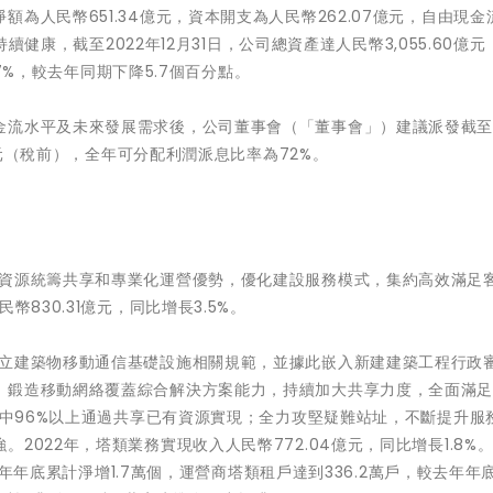
為人民幣651.34億元，資本開支為人民幣262.07億元，自由現金
持續健康，截至2022年12月31日，公司總資產達人民幣3,055.60億
.7%，較去年同期下降5.7個百分點。
流水平及未來發展需求後，公司董事會（「董事會」）建議派發截至2
32元（稅前），全年可分配利潤派息比率為72%。
固資源統籌共享和專業化運營優勢，優化建設服務模式，集約高效滿足
830.31億元，同比增長3.5%。
建立建築物移動通信基礎設施相關規範，並據此嵌入新建建築工程行政
，鍛造移動網絡覆蓋綜合解決方案能力，持續加大共享力度，全面滿足
，其中96%以上通過共享已有資源實現；全力攻堅疑難站址，不斷提升服
022年，塔類業務實現收入人民幣772.04億元，同比增長1.8%。
較去年年底累計淨增1.7萬個，運營商塔類租戶達到336.2萬戶，較去年年