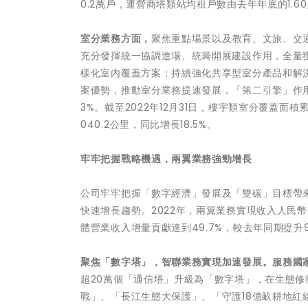
0.2萬戶，運營商塔類站均租戶數由去年年底的1.6
室分業務方面，
聚焦重點場景以及教育、文旅、交
充分發揮統一協調進場、統籌開展建設作用，全量
樣化室內覆蓋方案；持續強化共享型室分產品和解
案優勢，推動室分業務提速發展，「第二引擎」作用愈
3%。截至2022年12月31日，樓宇類室分覆蓋面積
040.2公里，同比增長18.5%。
牢牢把握戰略機遇，兩翼業務強勁增長
公司牢牢把握「數字經濟」發展及「雙碳」目標帶
快速增長趨勢。2022年，兩翼業務實現收入人民幣8
體營業收入增量貢獻達到49.7%，較去年同期提升
聚焦「數字塔」，智聯業務實現加速發展。服務國
超20萬個「通信塔」升級為「數字塔」，在生態
戰」、「長江生態大保護」、「守護18億畝耕地