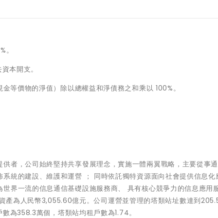
0%。
去資本開支。
金等價物的淨值）除以總權益和淨債務之和乘以 100%。
提供者，公司始終堅持共享發展理念，實施一體兩翼戰略，主要從事
系統的建設、維護和運營 ； 同時依託獨特資源面向社會提供信息化
為世界一流的信息通信基礎設施服務商、 具有核心競爭力的信息應用
產為人民幣3,055.60億元。公司運營並管理的塔類站址數達到205.
為358.3萬個，塔類站均租戶數為1.74。