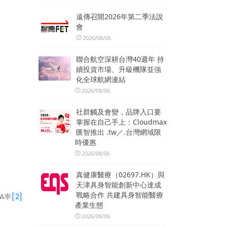
遠傳召開2026年第二季法說
會
2026/08/06
聯合航空深耕台灣40週年 持
續投資市場、升級機隊並強
化全球航網連結
2026/08/06
社群觸及會變，品牌入口要
掌握在自己手上：Cloudmax
匯智推出 .tw／.台灣網域限
時優惠
2026/08/06
真健康醫療（02697.HK）與
天津具身智能創新中心達成
戰略合作 共建具身智能醫療
DA率
[2]
產業生態
2026/08/06