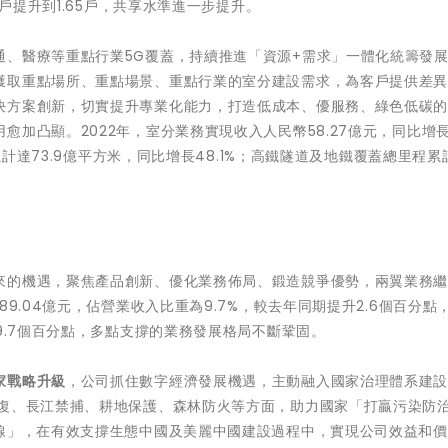
0戶提升到1.65戶，共享水準進一步提升。
通、醫療等重點行業5G覆蓋，持續推進「資源+需求」一體化統籌發
獲取重點場所、重點場景、重點行業的室分建設需求，為客戶提供差
決方案創新，切實提升專業化能力，打造低成本、優服務、綠色低碳
加凸顯。2022年，室分業務實現收入人民幣58.27億元，同比增長3
累計達73.9億平方米，同比增長48.1%；高鐵隧道及地鐵覆蓋總里程累計
來的機遇，聚焦產品創新、優化業務佈局、鍛造競爭優勢，兩翼業務
9.04億元，佔營業收入比重為9.7%，較去年同期提升2.6個百分點
9.7個百分點，多點支撐的業務發展格局不斷鞏固。
家戰略升級
，公司抓住數字經濟發展機遇，主動融入國家治理體系建
修復、長江禁捕、耕地保護、森林防火等方面，助力國家「打贏污染防
紅線」，在有效支撐生態中國及美麗中國建設過程中，實現公司效益和