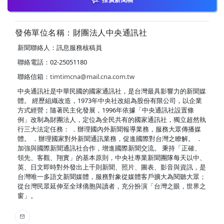
發佈單位名稱：財團法人中央通訊社
新聞聯絡人：訊息服務核稿員
聯絡電話：02-25051180
聯絡信箱：
timtimcna@mail.cna.com.tw
中央通訊社是中華民國的國家通訊社，是台灣最具影響力的新聞媒
體。 經歷組織改造，1973年中央社改組為股份有限公司，以企業
方式經營；隨著民主化發展，1996年依據「中央通訊社設置條
例」改制為財團法人，定位為全民共有的國家通訊社，獨立超然執
行三大法定任務： ．辦理國內外新聞報導業務，服務大眾傳播媒
體。 ．辦理國家對外新聞通訊業務，促進國際對台灣之瞭解。 ．
加強與國際新聞通訊社合作，增進國際新聞交流。 秉持「正確、
領先、客觀、翔實」的基本原則，中央社專業新聞團隊每天以中、
英、日文即時對外發出上千則新聞、照片、圖表、影音與資訊，是
台灣唯一多語文新聞媒體，服務對象從媒體客戶擴大為閱聽大眾；
從台灣民眾延伸至全球僑胞與讀者，充分扮演「台灣之眼，世界之
窗」。