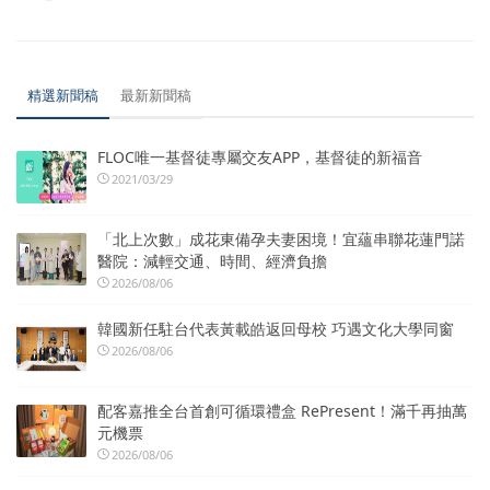
精選新聞稿
最新新聞稿
FLOC唯一基督徒專屬交友APP，基督徒的新福音
2021/03/29
「北上次數」成花東備孕夫妻困境！宜蘊串聯花蓮門諾
醫院：減輕交通、時間、經濟負擔
2026/08/06
韓國新任駐台代表黃載皓返回母校 巧遇文化大學同窗
2026/08/06
配客嘉推全台首創可循環禮盒 RePresent！滿千再抽萬
元機票
2026/08/06