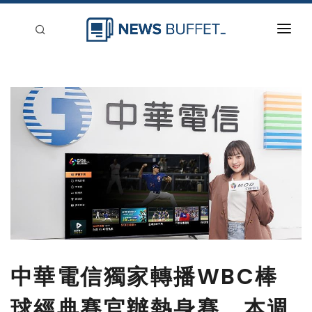
回到首頁
新聞稿分類
登入
刊登
中華電信獨家轉播WBC棒
球經典賽官辦熱身賽，本週