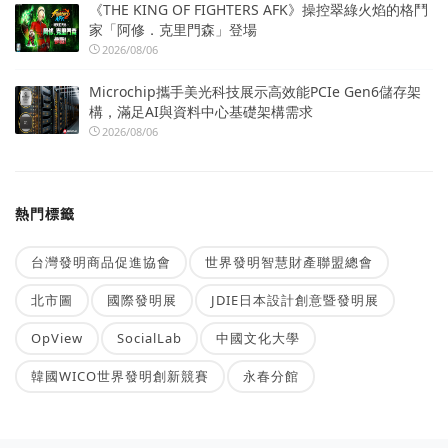
《THE KING OF FIGHTERS AFK》操控翠綠火焰的格鬥
家「阿修．克里門森」登場
2026/08/06
Microchip攜手美光科技展示高效能PCIe Gen6儲存架
構，滿足AI與資料中心基礎架構需求
2026/08/06
熱門標籤
台灣發明商品促進協會
世界發明智慧財產聯盟總會
北市圖
國際發明展
JDIE日本設計創意暨發明展
OpView
SocialLab
中國文化大學
韓國WICO世界發明創新競賽
永春分館