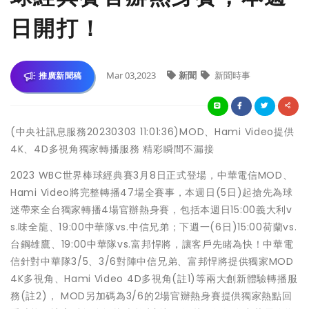
日開打！
Mar 03,2023
新聞
新聞時事
推廣新聞稿
(中央社訊息服務20230303 11:01:36)MOD、Hami Video提供
4K、4D多視角獨家轉播服務 精彩瞬間不漏接
2023 WBC世界棒球經典賽3月8日正式登場，中華電信MOD、
Hami Video將完整轉播47場全賽事，本週日(5日)起搶先為球
迷帶來全台獨家轉播4場官辦熱身賽，包括本週日15:00義大利v
s.味全龍、19:00中華隊vs.中信兄弟；下週一(6日)15:00荷蘭vs.
台鋼雄鷹、19:00中華隊vs.富邦悍將，讓客戶先睹為快！中華電
信針對中華隊3/5、3/6對陣中信兄弟、富邦悍將提供獨家MOD
4K多視角、Hami Video 4D多視角(註1)等兩大創新體驗轉播服
務(註2)， MOD另加碼為3/6的2場官辦熱身賽提供獨家熱點回