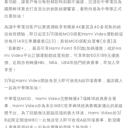
看功能，讓客戶每分每秒精彩時刻都不漏接，沉浸在中華電信為
國際棒球賽史打造首次的創新娛樂饗宴，蓄勢待發為中華隊正式
出賽加油！
為讓中華電信客戶以實惠價格享有獨家4K畫質及4D多視角的絕
佳收視體驗，即日起至3/31新租MOD搭配Hami Video運動館提
供每月149元專屬優惠(註3)；新租MOD搭配自選餐(全選)及
「影劇館+」，最高可享Hami Point 600點加碼優惠；或於Ha
mi Video平台訂購運動館或電視館，可享單館60天199元優惠
價。近期亦有轉播HBL、NBA、UBA等熱門經典賽事，早加入早
享受！
3/8起Hami Video開放免登入即可收視A組10場賽事，邀請國人
一起為中華隊加油！
中華電信MOD、Hami Video完整轉播47場棒球經典賽全賽
事，Hami Video亦為本次WBC世界棒球經典賽獨家播出的新媒
體平台。為了回饋無法親臨現場的廣大球迷，Hami Video於3/
8起限定開放WBC一台無須登入即可收視A組10場賽事，歡迎國
人廣邀親朋好友一起為中華隊的晉級之路加持！