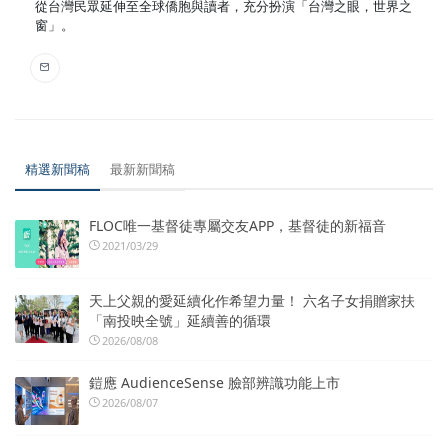
從台灣民眾延伸至全球僑胞與讀者，充分扮演「台灣之眼，世界之
窗」。
精選新聞稿
最新新聞稿
FLOC唯一基督徒專屬交友APP，基督徒的新福音
2021/03/29
天上父親的愛延續化作希望力量！ 六名子女捐贈家扶
「南投映全號」延續善的循環
2026/08/08
鎧應 AudienceSense 臉部辨識功能上市
2026/08/07