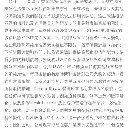
「預計 」、展望 」或其他類似詞語、短語或表述。這些前瞻性
陳述包括但不限於我們對未來事件、未來機會、全球擴張及其他
成長動議和我們關於此等動議投資之預期的陳述。這些陳述根據
不同的假設以及管理層目前的預期，並非是對實際業績的預測，
也不是歷史事實。這些陳述取決於與Rimini Street業務有關的
多個風險和不確定性因素，而且實際結果可能會發生重大變化。
這些風險和不確定性因素包括但不限於：股票購回計畫（如有）
下的購回數額和時間，以及透過該計畫提高股東價值的能力；信
貸安排的持續債務服務義務以及金融和營運契約對公司業務和相
關利率風險的影響，包括LIBOR中斷和轉換至任何其他利率基準
的不確定性；新冠疫情的持續時間和疫情對公司業務的經濟、營
運和財務影響，以及政府當局、客戶或其他方面為應對新冠疫情
所採取的措施；Rimini Street營運所在地商業環境的改變，包
括任何經濟衰退趨勢的影響，例如通貨膨脹、利率上升和匯率變
化，以及影響Rimini Street及其客戶營運所在行業的一般性財
務、經濟、監管和政治狀況；面對客戶的企業軟體管理和支援形
勢的變化，以及吸引和留住客戶、進一步滲透客戶群的前景和能
力；擾亂公司、公司現有或潛在客戶業務的災難性事件，包括恐