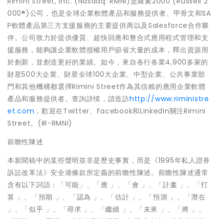
Rimini Street, Inc. (Nasdaq: RMNI)是羅素2000 (Russell 2
000®)公司，也是全球企業軟體產品和服務提供者、甲骨文和SA
P軟體產品第三方支援服務的主要提供商以及Salesforce合作夥
伴。公司致力於提供優質、超快回應和整合式應用程式管理和支
援服務，能夠讓企業軟體授權用戶節省大量的成本，釋出資源用
於創新，並創造更好的業績。如今，來自各行各業4,900多家的
財星500大企業、財星全球100大企業、中型企業、公共事業部
門和其他機構都選擇Rimini Street作為其信賴的應用企業軟體
產品和服務提供者。查詢詳情，請造訪
http://www.riministre
et.com
，歡迎在Twitter、Facebook和LinkedIn關注Rimini
Street。(IR-RMNI)
前瞻性陳述
本新聞稿中的某些聲明並非是歷史事實，而是《1995年私人證券
訴訟改革法》安全港條款所定義的前瞻性陳述。前瞻性陳述通常
含有以下詞語：「可能」、「應 」、「會 」、「計畫 」、「打
算 」、「預期 」、「認為 」、「估計 」、「預測 」、「潛在
」、「似乎 」、「尋求 」、「繼續 」、「未來 」、「將 」、