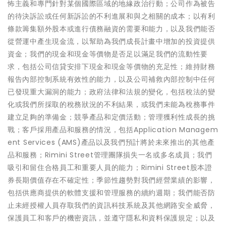
怖主義和專門針對某個國際區域的地緣政治行動；公司作為被告
的待決訴訟或任何新訴訟的不利進展和與之相關的成本；以有利
條款籌集額外股本或進行債務融資的需要和能力，以及我們能否
從營運中產生現金流，以幫助為我們成長計畫中增加的投資提供
資金；我們的現金和現金等價物是否足以滿足我們的流動性要
求，包括公司信貸安排下現金和現金等價物的充足性；維持財務
報告內部控制系統有效性的能力，以及公司補救內部控制中任何
已發現重大漏洞的能力；政府法律和法規的變化，包括稅法的變
化或我們所採取的稅務狀況的不利結果，或我們未能為稅務事件
建立足夠的準備金；競爭產品和定價活動；管理獲利性成長的挑
戰；客戶採用產品和服務的情況，包括Application Managem
ent Services (AMS)產品以及我們預計將於未來推出的其他產
品和服務；Rimini Street管理團隊損失一名或多名成員；我們
吸引和留住合格員工和重要人員的能力；Rimini Street股本證
券長期價值存在不確定性；季節性趨勢對我們經營業績的影響，
包括供應商提供的軟體支援和管理服務的續約週期；我們能否防
止未經授權人員存取我們的資訊科技系統及其他網路安全威脅，
保護員工和客戶的機密資訊，並遵守隱私和資料保護規定；以及