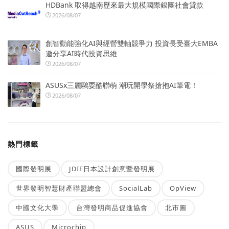
HDBank 取得越南歷來最大規模國際銀團社會貸款
2026/08/07
創智動能強化AI與經營雙軸競爭力 投資長受臺大EMBA
邀分享AI時代投資思維
2026/08/07
ASUSx三麗鷗耍酷聯萌 潮玩開學祭搶抱AI筆電！
2026/08/07
熱門標籤
國際發明展
JDIE日本設計創意暨發明展
世界發明智慧財產聯盟總會
SocialLab
OpView
中國文化大學
台灣發明商品促進協會
北市圖
ASUS
Microchip