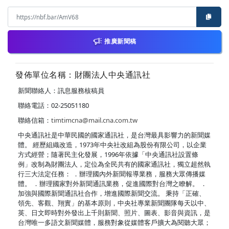
推廣新聞稿
發佈單位名稱：財團法人中央通訊社
新聞聯絡人：訊息服務核稿員
聯絡電話：02-25051180
聯絡信箱：
timtimcna@mail.cna.com.tw
中央通訊社是中華民國的國家通訊社，是台灣最具影響力的新聞媒
體。 經歷組織改造，1973年中央社改組為股份有限公司，以企業
方式經營；隨著民主化發展，1996年依據「中央通訊社設置條
例」改制為財團法人，定位為全民共有的國家通訊社，獨立超然執
行三大法定任務： ．辦理國內外新聞報導業務，服務大眾傳播媒
體。 ．辦理國家對外新聞通訊業務，促進國際對台灣之瞭解。 ．
加強與國際新聞通訊社合作，增進國際新聞交流。 秉持「正確、
領先、客觀、翔實」的基本原則，中央社專業新聞團隊每天以中、
英、日文即時對外發出上千則新聞、照片、圖表、影音與資訊，是
台灣唯一多語文新聞媒體，服務對象從媒體客戶擴大為閱聽大眾；