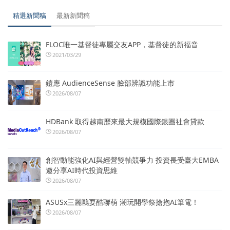
精選新聞稿
最新新聞稿
FLOC唯一基督徒專屬交友APP，基督徒的新福音
2021/03/29
鎧應 AudienceSense 臉部辨識功能上市
2026/08/07
HDBank 取得越南歷來最大規模國際銀團社會貸款
2026/08/07
創智動能強化AI與經營雙軸競爭力 投資長受臺大EMBA
邀分享AI時代投資思維
2026/08/07
ASUSx三麗鷗耍酷聯萌 潮玩開學祭搶抱AI筆電！
2026/08/07