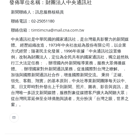
發佈單位名稱：財團法人中央通訊社
新聞聯絡人：訊息服務核稿員
聯絡電話：02-25051180
聯絡信箱：
timtimcna@mail.cna.com.tw
中央通訊社是中華民國的國家通訊社，是台灣最具影響力的新聞媒
體。 經歷組織改造，1973年中央社改組為股份有限公司，以企業
方式經營；隨著民主化發展，1996年依據「中央通訊社設置條
例」改制為財團法人，定位為全民共有的國家通訊社，獨立超然執
行三大法定任務： ．辦理國內外新聞報導業務，服務大眾傳播媒
體。 ．辦理國家對外新聞通訊業務，促進國際對台灣之瞭解。 ．
加強與國際新聞通訊社合作，增進國際新聞交流。 秉持「正確、
領先、客觀、翔實」的基本原則，中央社專業新聞團隊每天以中、
英、日文即時對外發出上千則新聞、照片、圖表、影音與資訊，是
台灣唯一多語文新聞媒體，服務對象從媒體客戶擴大為閱聽大眾；
從台灣民眾延伸至全球僑胞與讀者，充分扮演「台灣之眼，世界之
窗」。