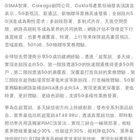
GSMA智庫、Coleago顧問公司、Ookla等產業領袖發表演講並
表示，5G新視訊、新通話、新物聯等業務高速發展，全頻段向5
G演進成為剛性需求；多頻段部署、多制式共存、天面空間受
限、網路高能耗等成為業界的共同挑戰；網路評估不僅僅是下行
速度維度，也要考慮覆蓋、時遲、上行等來保障超高畫質視訊、
雲端遊戲、5GtoB、5G物聯等業務體驗。
全球領先營運商分享5G成功建網經驗，透過「超寬頻、多天線」
實現全頻段走向5G。第一階段透過5G的快速開通獲得更多5G用
戶，第二階段透過5G的廣覆蓋、深覆蓋打造良好的業務體驗，第
三階段在超熱點場景部署毫米波等新頻段，打造極致體驗。5G新
業務驅動網路架構由NSA逐步走向SA，實現更廣更深覆蓋、更低
時遲、更好體驗、更綠色節能，支撐5G多樣性業務發展。
華為在超寬頻、多天線技術方向上持續創新，發布全系列新品組
合。業界最低功耗超寬頻4T4R RRU，透過真寬頻功放、即時動
態功率共用及獨家PIMC演算法，實現三頻合一極簡部署，相較
業界體積重量減少30%，性能提升30%，能耗降低30%。業界最
強性能FDD 8T8R透過高精確度波束賦形技術，實現中頻覆蓋和