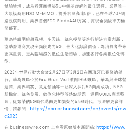
體驗雙增，成為營運商構築5G中頻基礎網的最佳選擇。業界唯一
大規模商用FDD M-MIMO，提升容量高達5倍，已在全球70+網
路規模商用。業界首個FDD BladeAAU方案，實現全頻段單刀極
簡部署。
華為持續圍繞超寬頻、多天線、綠色極簡等進行解決方案創新，
協助營運商實現全頻段走向5G、最大化頻譜價值，為消費者帶來
更高畫質、更具臨場感的數位生活體驗，加速各行各業數位化轉
型。
2023年世界行動大會於2月27日至3月2日在西班牙巴賽隆納舉
行。華為展區位於Fira Gran Via 1號館1H50展區。華為與全球營
運商、業界精英、意見領袖等一起深入探討5G商業成功、5.5G
新機會、綠色發展、數位化轉型等熱點話題，運用GUIDE商業藍
圖，從繁榮的5G時代邁向更加繁榮的5.5G時代。欲瞭解更多詳
情，請參閱：
https://carrier.huawei.com/cn/events/mw
c2023
在 businesswire.com 上查看原始版本新聞稿:
https://www.