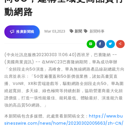
動網路
Mar 03,2023
新聞
新聞時事
推廣新聞稿
(中央社訊息服務20230303 11:06:40)西班牙，巴賽隆納 --
(美國商業資訊) -- 在MWC23巴賽隆納期間，華為成功舉辦
「全頻段走向5G演進」高峰會。華為無線網路產品線副總裁方向
出席並表示：「5G普遍覆蓋和5G新價值業務，諸如高畫質直
播、VoNR、XR和雲端遊戲等，驅動網路全頻段走向5G。華為圍
繞超寬頻、多天線、綠色極簡等持續創新，協助營運商最大化頻
譜價值，打造一張性能最佳、能耗最低、體驗最好、演進能力最
強的高品質5G網路。」
本新聞稿包含多媒體。此處查看新聞稿全文：
https://www.bu
sinesswire.com/news/home/20230302005663/zh-CN/