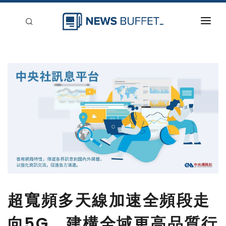
回到首頁
新聞稿分類
登入
刊登
超寬頻多天線加速全頻段走
向5G，建構全域更高品質行