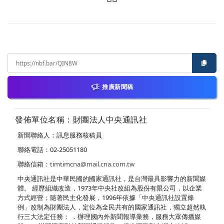
推廣新聞稿
發佈單位名稱：財團法人中央通訊社
新聞聯絡人：訊息服務核稿員
聯絡電話：02-25051180
聯絡信箱：
timtimcna@mail.cna.com.tw
中央通訊社是中華民國的國家通訊社，是台灣最具影響力的新聞媒
體。 經歷組織改造，1973年中央社改組為股份有限公司，以企業
方式經營；隨著民主化發展，1996年依據「中央通訊社設置條
例」改制為財團法人，定位為全民共有的國家通訊社，獨立超然執
行三大法定任務： ．辦理國內外新聞報導業務，服務大眾傳播媒