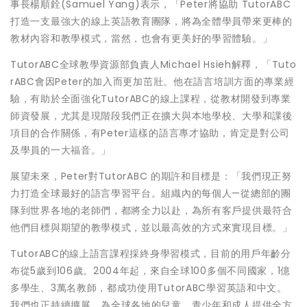
事長楊順銓(Samuel Yang)表示，「Peter將協助 TutorABC
打造一支最強大的線上英語教育團隊，將為全體學員帶來更棒的
教材內容和教學模式，當然，也會有更美好的學習體驗。」
TutorABC全球教學資源部負責人Michael Hsieh解釋，「Tuto
rABC會因Peter的加入而更加茁壯。他在語言培訓方面的專業經
驗，有助於全面強化TutorABC的線上課程，從教材開發到專業
師資發展，尤其是現階段我們正在擴大與本地學校、大學和課後
項目的合作關係，有Peter這樣的語言專才協助，肯定是對公司
及學員的一大福音。」
展望未來，Peter對TutorABC 的期許和目標是：「我們現正努
力打造全球最好的語言學習平台。組織內的每個人—從總部的團
隊到世界各地的老師們，都將全力以赴，為所有客戶提供最符合
他們目標與期望的教學模式，並以最高效的方式來實現目標。」
TutorABC的線上語言課程採終身學習模式，目前的用戶年齡分
布從5歲到106歲。2004年起，來自全球100多個不同國家，1億
多學生、3萬名教師，都成功使用TutorABC學習英語和中文。
我們也正持續擴展，為全球各地的兒童、青少年和成人提供全方