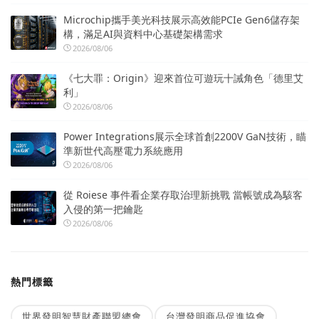
Microchip攜手美光科技展示高效能PCIe Gen6儲存架
構，滿足AI與資料中心基礎架構需求
2026/08/06
《七大罪：Origin》迎來首位可遊玩十誡角色「德里艾
利」
2026/08/06
Power Integrations展示全球首創2200V GaN技術，瞄
準新世代高壓電力系統應用
2026/08/06
從 Roiese 事件看企業存取治理新挑戰 當帳號成為駭客
入侵的第一把鑰匙
2026/08/06
熱門標籤
世界發明智慧財產聯盟總會
台灣發明商品促進協會