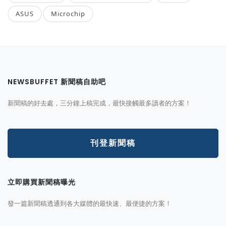
ASUS
Microchip
NEWSBUFFET 新聞稿自助吧
新聞稿的好去處，三分鐘上稿完成，最快接觸最多讀者的方案！
刊登新聞稿
立即購買新聞稿曝光
發一篇新聞稿透通到各大媒體的最快速、最便捷的方案！