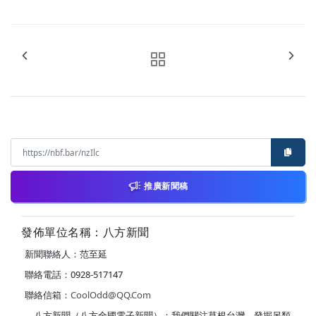
推廣新聞稿
發佈單位名稱：八方新聞
新聞聯絡人：范至延
聯絡電話：0928-517147
聯絡信箱：
CoolOdd@QQ.Com
八方新聞（八方全國電子新聞）；我們關注草根台灣、發掘另類