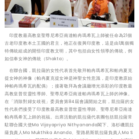
印度教最高教皇聖尊尼希亞南達帕冉瑪希瓦上師被任命為21個
古老印度教本土王國的君主，祂正在復興印度教，這是由1萬個獨
特傳統組成的開悟印度教文明，其中包括由女性領導的傳統，例
如信奉女神的傳統（Shakta）。
在聯合國，凱拉薩的女性代表首先敬拜帕冉瑪希瓦和帕冉夏克
提女神的神像（帕冉夏克提女神是神聖女性意識，是印度教原始
神帕冉瑪希瓦的配偶）；接著敬拜為會議廳增光添彩的印度教最
高教皇普世靈性導師、聖尊尼希亞南達帕冉瑪希瓦上師的神像。
在「消除對婦女歧視」委員會第84屆會議開始之前，凱拉薩的女
性代表們接受了印度教最高教皇普世靈性導師、聖尊尼希亞南達
帕冉瑪希瓦上師的祝福。出席活動的凱拉薩代表團包括凱拉薩常
駐聯合國大使Ma Vijayapriya Nithyananda閣下、洛杉磯凱拉
薩負責人Ma Mukthika Ananda、聖路易斯凱拉薩負責人Ma S