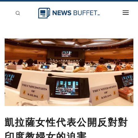
回到首頁
新聞稿分類
登入
刊登
凱拉薩女性代表公開反對對
印度教婦女的迫害