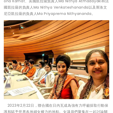
ona Kamat、英國凱拉薩負責人Ma Nithya Atmadayaki和法
國凱拉薩的負責人Ma Nithya Venkateshananda以及斯洛文
尼亞凱拉薩的負責人Ma Priyaprema Nithyananda。
2023年2月22日，聯合國在日內瓦成為強有力呼籲採取行動保
護和賦予世界各地婦女權力的地點。女議員們聚集在一起討論關