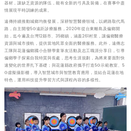
器材，讓缺乏資源的隊伍，能有全新的弓具及裝備，在賽事中盡
情展現平時訓練的成果。
遠傳持續推動城鄉均衡發展，深耕智慧醫療領域，以網路取代馬
路，自主開發5G遠距診療服務，2020年從台東離島及偏鄉開
始，迄今遍及台灣12縣市、35鄉鎮，涵蓋261村里，讓偏鄉醫療
資源與城市接軌，提供當地民眾全面的醫療服務。此外，遠傳志
工隊與花蓮偏鄉國小合辦學童筆友活動及志工職涯分享日，引導
偏鄉學子探索自我特質與長處，思考生涯規劃，為將來要面對快
速變化的世界扎下基礎；與花蓮縣政府攜手打造5G示範教室、5
G虛擬攝影棚，導入智慧城市與智慧教育應用，並結合花蓮在地
特色，運用科技提升學習方式與課程內容的多樣性。