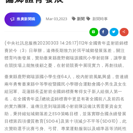
Mar 03,2023
新聞
新聞時事
推廣新聞稿
(中央社訊息服務20230303 14:26:17)112年全國青年盃射箭錦標
賽於今（3）日舉辦，遠傳長期致力於弭平城鄉發展落差，關注
體育均衡發展，贊助臺東縣鹿野鄉瑞源國民小學射箭隊，讓學童
在競技場上能無後顧之憂，在射箭競賽中展現實力，再創佳績。
臺東縣鹿野鄉瑞源國小學生僅64人，校內射箭風氣興盛，曾連續
兩年勇奪臺東縣中等學校暨國民小學聯合運動會國小男生及女生
組冠軍、花蓮縣長盃射箭全國錦標賽奪得女子新人組個人第一
名，在全國青年盃/總統盃錦標賽中更是有著全國前八及前四名
的實力團隊。遠傳注意到瑞源國小射箭隊設備汰舊需要資金支
助，秉持縮短城鄉落差之ESG策略目標，並落實聯合國永續發展
目標第四項優質教育(SDG4)及第十項減少不平等(SDG10)，此
次贊助選手比賽弓身、弓臂、專業運動服裝以及瞄準器等消耗性