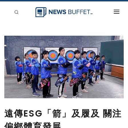
回到首頁
新聞稿分類
登入
刊登
遠傳ESG「箭」及履及 關注
偏鄉體育發展