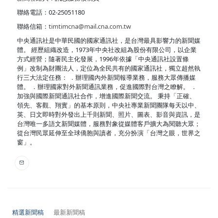
聯絡電話：02-25051180
聯絡信箱：
timtimcna@mail.cna.com.tw
中央通訊社是中華民國的國家通訊社，是台灣最具影響力的新聞媒
體。 經歷組織改造，1973年中央社改組為股份有限公司，以企業
方式經營；隨著民主化發展，1996年依據「中央通訊社設置條
例」改制為財團法人，定位為全民共有的國家通訊社，獨立超然執
行三大法定任務： ．辦理國內外新聞報導業務，服務大眾傳播媒
體。 ．辦理國家對外新聞通訊業務，促進國際對台灣之瞭解。 ．
加強與國際新聞通訊社合作，增進國際新聞交流。 秉持「正確、
領先、客觀、翔實」的基本原則，中央社專業新聞團隊每天以中、
英、日文即時對外發出上千則新聞、照片、圖表、影音與資訊，是
台灣唯一多語文新聞媒體，服務對象從媒體客戶擴大為閱聽大眾；
從台灣民眾延伸至全球僑胞與讀者，充分扮演「台灣之眼，世界之
窗」。
精選新聞稿
最新新聞稿