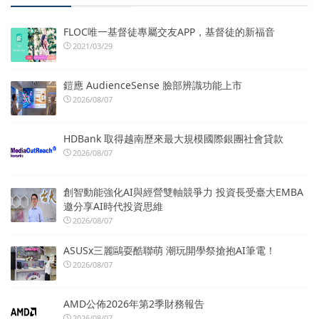
FLOC唯一基督徒專屬交友APP，基督徒的新福音
2021/03/29
鎧應 AudienceSense 臉部辨識功能上市
2026/08/07
HDBank 取得越南歷來最大規模國際銀團社會貸款
2026/08/07
創智動能強化AI與經營雙軸競爭力 投資長受臺大EMBA
邀分享AI時代投資思維
2026/08/07
ASUSx三麗鷗耍酷聯萌 潮玩開學祭搶抱AI筆電！
2026/08/07
AMD公佈2026年第2季財務報告
2026/08/07