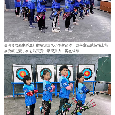
遠傳贊助臺東縣鹿野鄉瑞源國民小學射箭隊，讓學童在競技場上能
無後顧之憂，在射箭競賽中展現實力，再創佳績。