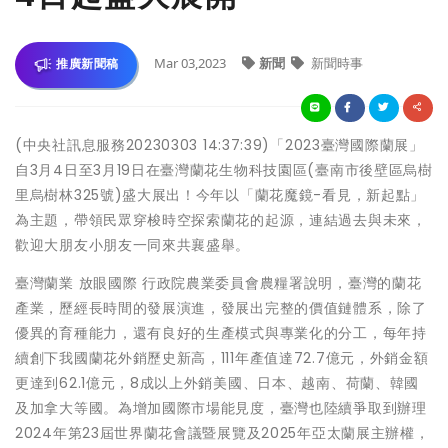
Mar 03,2023
新聞
新聞時事
推廣新聞稿
(中央社訊息服務20230303 14:37:39)「2023臺灣國際蘭展」
自3月4日至3月19日在臺灣蘭花生物科技園區(臺南市後壁區烏樹
里烏樹林325號)盛大展出！今年以「蘭花魔鏡-看見，新起點」
為主題，帶領民眾穿梭時空探索蘭花的起源，連結過去與未來，
歡迎大朋友小朋友一同來共襄盛舉。
臺灣蘭業 放眼國際 行政院農業委員會農糧署說明，臺灣的蘭花
產業，歷經長時間的發展演進，發展出完整的價值鏈體系，除了
優異的育種能力，還有良好的生產模式與專業化的分工，每年持
續創下我國蘭花外銷歷史新高，111年產值達72.7億元，外銷金額
更達到62.1億元，8成以上外銷美國、日本、越南、荷蘭、韓國
及加拿大等國。為增加國際市場能見度，臺灣也陸續爭取到辦理
2024年第23屆世界蘭花會議暨展覽及2025年亞太蘭展主辦權，