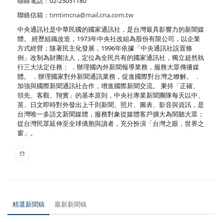
聯絡電話：02-25051180
聯絡信箱：
timtimcna@mail.cna.com.tw
中央通訊社是中華民國的國家通訊社，是台灣最具影響力的新聞媒
體。 經歷組織改造，1973年中央社改組為股份有限公司，以企業
方式經營；隨著民主化發展，1996年依據「中央通訊社設置條
例」改制為財團法人，定位為全民共有的國家通訊社，獨立超然執
行三大法定任務： ．辦理國內外新聞報導業務，服務大眾傳播媒
體。 ．辦理國家對外新聞通訊業務，促進國際對台灣之瞭解。 ．
加強與國際新聞通訊社合作，增進國際新聞交流。 秉持「正確、
領先、客觀、翔實」的基本原則，中央社專業新聞團隊每天以中、
英、日文即時對外發出上千則新聞、照片、圖表、影音與資訊，是
台灣唯一多語文新聞媒體，服務對象從媒體客戶擴大為閱聽大眾；
從台灣民眾延伸至全球僑胞與讀者，充分扮演「台灣之眼，世界之
窗」。
精選新聞稿
最新新聞稿