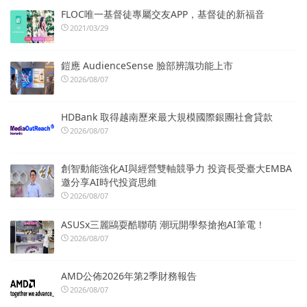
FLOC唯一基督徒專屬交友APP，基督徒的新福音
2021/03/29
鎧應 AudienceSense 臉部辨識功能上市
2026/08/07
HDBank 取得越南歷來最大規模國際銀團社會貸款
2026/08/07
創智動能強化AI與經營雙軸競爭力 投資長受臺大EMBA
邀分享AI時代投資思維
2026/08/07
ASUSx三麗鷗耍酷聯萌 潮玩開學祭搶抱AI筆電！
2026/08/07
AMD公佈2026年第2季財務報告
2026/08/07