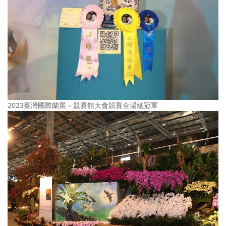
2023臺灣國際蘭展－競賽館大會競賽全場總冠軍