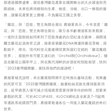
期透過國際盛事，展現臺灣蘭花產業在國際舞台的大步躍進與亮
眼績效。未來也將持續朝向生產、檢疫、冷鏈、出口一條龍的服
務，讓蘭花產業更上層樓，不負蘭花王國之美譽。
「蘭花」與「恐龍」雙主角聯合展出 農糧署表示，今年首度「蘭
花」與「恐龍」雙主角聯合展出，吸引各年齡層遊客前來觀展，
一進到主題館就如同來到了恐龍身處的白堊紀遠古森林，揭開達
爾文蘭花起源身世之謎，接著探索蘭花DNA傳遞與蘭花育種，搭
配鏡子、燈光、現代科技元素建構現實與虛幻交錯的「蘭花魔鏡
世界」。展館外有可愛又迷幻的「Orchid獸(Orchidsaur)」棲
息在蘭花公園草坪上，與在萬代湖畔的好朋友蛇頸龍相望，快到
「2023臺灣國際蘭」展找尋他們的蹤跡吧！
農糧署補充說明，本次蘭展期間將不定時推出趣味活動，有興趣
的民眾可至「2023臺灣國際蘭展」臉書粉絲頁搶先獲得最新消
息，提早購票入場可減少現場購票需要排隊等待的時間，想要來
參觀的民眾，可於ACCUPASS、KLOCK網站及全家及7-11超商
等通路系統購買門票，農糧署敬邀各位一同進入蘭花魔鏡的奇幻
世界。