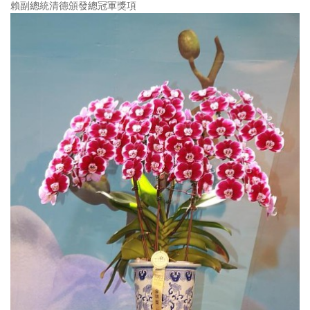
賴副總統清德頒發總冠軍獎項