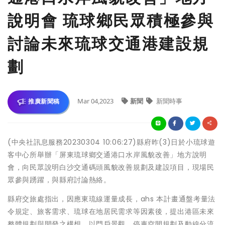
說明會 琉球鄉民眾積極參與
討論未來琉球交通港建設規
劃
Mar 04,2023
新聞
新聞時事
推廣新聞稿
(中央社訊息服務20230304 10:06:27)縣府昨(3)日於小琉球遊
客中心所舉辦「屏東琉球鄉交通港口水岸風貌改善」地方說明
會，向民眾說明白沙交通碼頭風貌改善規劃及建設項目，現場民
眾參與踴躍，與縣府討論熱絡。
縣府交旅處指出，因應東琉線運量成長，ahs 本計畫通盤考量法
令規定、旅客需求、琉球在地居民需求等因素後，提出港區未來
整體規劃與開發之構想，以門戶景觀、停車空間規劃及動線分流