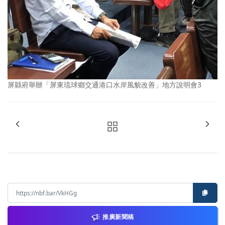
屏縣府舉辦「屏東琉球鄉交通港口水岸風貌改善」地方說明會3
推廣新聞稿