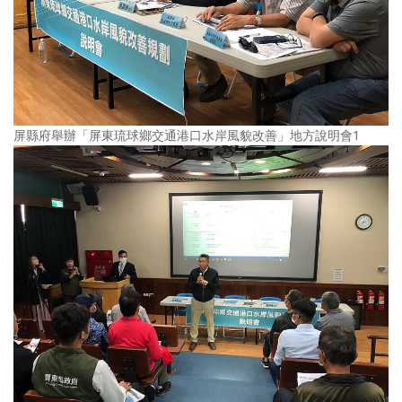
屏縣府舉辦「屏東琉球鄉交通港口水岸風貌改善」地方說明會1