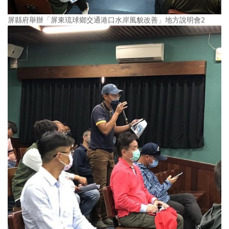
屏縣府舉辦「屏東琉球鄉交通港口水岸風貌改善」地方說明會2