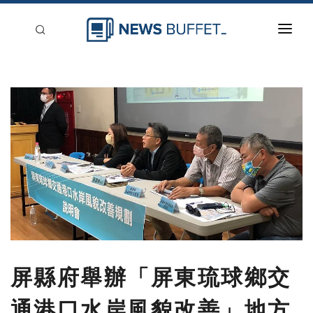
回到首頁
新聞稿分類
登入
刊登
屏縣府舉辦「屏東琉球鄉交
通港口水岸風貌改善」地方