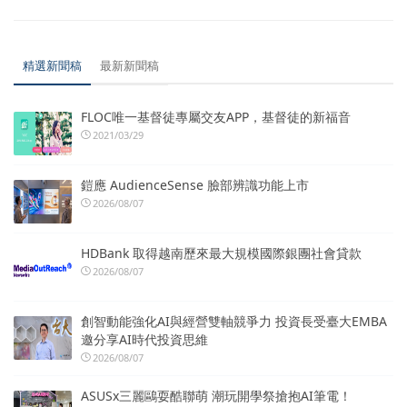
精選新聞稿
最新新聞稿
FLOC唯一基督徒專屬交友APP，基督徒的新福音
2021/03/29
鎧應 AudienceSense 臉部辨識功能上市
2026/08/07
HDBank 取得越南歷來最大規模國際銀團社會貸款
2026/08/07
創智動能強化AI與經營雙軸競爭力 投資長受臺大EMBA
邀分享AI時代投資思維
2026/08/07
ASUSx三麗鷗耍酷聯萌 潮玩開學祭搶抱AI筆電！