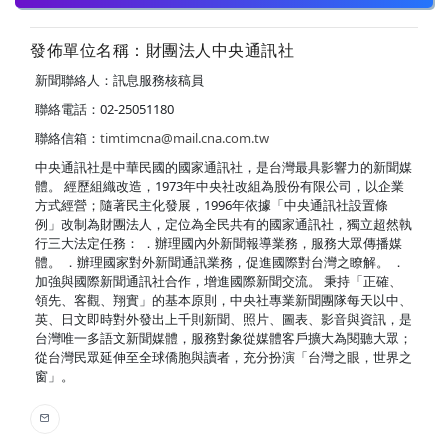
發佈單位名稱：財團法人中央通訊社
新聞聯絡人：訊息服務核稿員
聯絡電話：02-25051180
聯絡信箱：
timtimcna@mail.cna.com.tw
中央通訊社是中華民國的國家通訊社，是台灣最具影響力的新聞媒
體。 經歷組織改造，1973年中央社改組為股份有限公司，以企業
方式經營；隨著民主化發展，1996年依據「中央通訊社設置條
例」改制為財團法人，定位為全民共有的國家通訊社，獨立超然執
行三大法定任務： ．辦理國內外新聞報導業務，服務大眾傳播媒
體。 ．辦理國家對外新聞通訊業務，促進國際對台灣之瞭解。 ．
加強與國際新聞通訊社合作，增進國際新聞交流。 秉持「正確、
領先、客觀、翔實」的基本原則，中央社專業新聞團隊每天以中、
英、日文即時對外發出上千則新聞、照片、圖表、影音與資訊，是
台灣唯一多語文新聞媒體，服務對象從媒體客戶擴大為閱聽大眾；
從台灣民眾延伸至全球僑胞與讀者，充分扮演「台灣之眼，世界之
窗」。