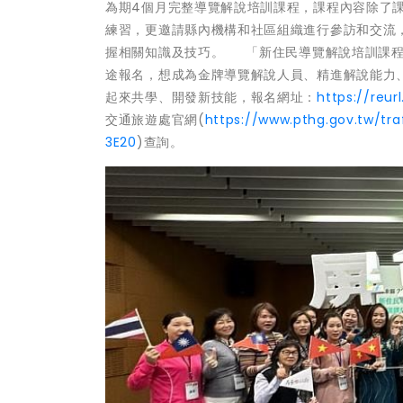
為期4個月完整導覽解說培訓課程，課程內容除了
練習，更邀請縣內機構和社區組織進行參訪和交流
握相關知識及技巧。 「新住民導覽解說培訓課程」自1
途報名，想成為金牌導覽解說人員、精進解說能力
起來共學、開發新技能，報名網址：
https://reur
交通旅遊處官網(
https://www.pthg.gov.tw/t
3E20
)查詢。