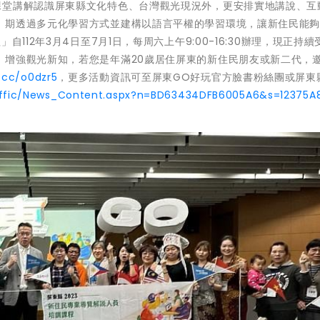
課堂講解認識屏東縣文化特色、台灣觀光現況外，更安排實地講說、互
，期透過多元化學習方式並建構以語言平權的學習環境，讓新住民能
12年3月4日至7月1日，每周六上午9:00-16:30辦理，現正持續
、增強觀光新知，若您是年滿20歲居住屏東的新住民朋友或新二代，
l.cc/o0dzr5
，更多活動資訊可至屏東GO好玩官方臉書粉絲團或屏東
raffic/News_Content.aspx?n=BD63434DFB6005A6&s=12375A8