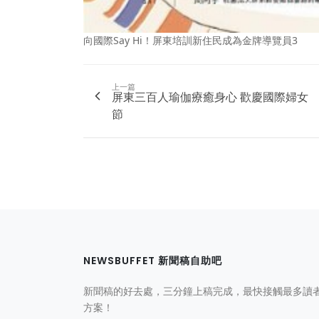
向國際Say Hi！屏東培訓新住民成為金牌導覽員3
上一篇
屏東三百人瑜伽療癒身心 歡慶國際婦女
節
NEWSBUFFET 新聞稿自助吧
新聞稿的好去處，三分鐘上稿完成，最快接觸最多讀
方案！