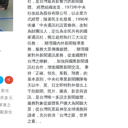
社，是台灣最具影響力的新聞媒
體。 經歷組織改造，1973年中央
社改組為股份有限公司，以企業方
式經營；隨著民主化發展，1996年
依據「中央通訊社設置條例」改制
為財團法人，定位為全民共有的國
家通訊社，獨立超然執行三大法定
任務： ．辦理國內外新聞報導業
員
務，服務大眾傳播媒體。 ．辦理國
家對外新聞通訊業務，促進國際對
台灣之瞭解。 ．加強與國際新聞通
訊社合作，增進國際新聞交流。 秉
持「正確、領先、客觀、翔實」的
基本原則，中央社專業新聞團隊每
天以中、英、日文即時對外發出上
「新住
千則新聞、照片、圖表、影音與資
訊，是台灣唯一多語文新聞媒體，
追求多元
服務對象從媒體客戶擴大為閱聽大
屏東之
眾；從台灣民眾延伸至全球僑胞與
鼓勵新住
讀者，充分扮演「台灣之眼，世界
之窗」。