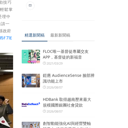
動技巧
夠輕鬆掌
受理中
邀請一
縣政府
精選新聞稿
最新新聞稿
5F71E
FLOC唯一基督徒專屬交友
APP，基督徒的新福音
2021/03/29
鎧應 AudienceSense 臉部辨
識功能上市
2026/08/07
HDBank 取得越南歷來最大
規模國際銀團社會貸款
2026/08/07
創智動能強化AI與經營雙軸