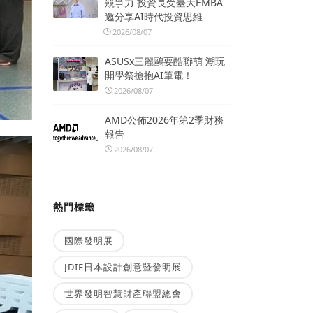
競爭力 投資長受臺大EMBA
邀分享AI時代投資思維
2026/08/07
ASUSx三麗鷗耍酷聯萌 潮玩
開學祭搶抱AI筆電！
2026/08/07
AMD公佈2026年第2季財務
報告
2026/08/07
熱門標籤
國際發明展
JDIE日本設計創意暨發明展
世界發明智慧財產聯盟總會