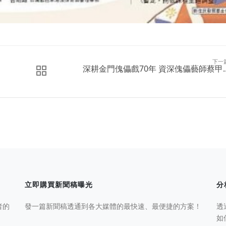
下一
深耕金門傀儡戲70年 資深傀儡藝師蔡甲..
立即購買新聞稿曝光
分
者的
發一篇新聞稿透通到各大媒體的最快速、最便捷的方案！
透
如