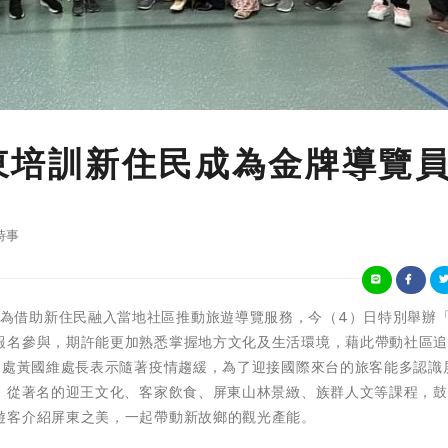
屏東培訓新住民成為金牌導覽
時事
屏東縣政府為借助新住民融入當地社區推動旅遊導覽服務，今（4）日特別舉辦
報名參與，期許能更加熟悉掌握地方文化及生活環境，藉此帶動社區
處黃國維處長表示隨著疫情趨緩，為了迎接國際來台的旅客能多認識
程，從著名的迎王文化、客家飲食、屏東山林景緻、族群人文等課程，
遊客介紹屏東之美，一起帶動新故鄉的觀光產能。