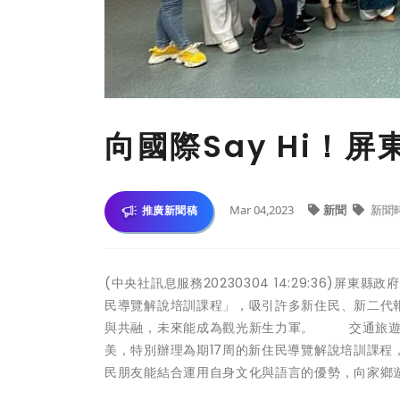
向國際Say Hi！
Mar 04,2023
新聞
新聞
推廣新聞稿
(中央社訊息服務20230304 14:29:36)
民導覽解說培訓課程」，吸引許多新住民、新二代
與共融，未來能成為觀光新生力軍。 交通旅遊
美，特別辦理為期17周的新住民導覽解說培訓課
民朋友能結合運用自身文化與語言的優勢，向家鄉