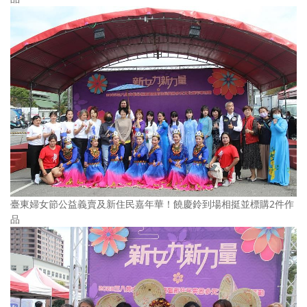
臺東婦女節公益義賣及新住民嘉年華！饒慶鈴到場相挺並標購2件作
品