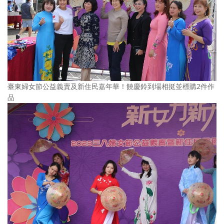
臺東婦女節公益義賣及新住民嘉年華！饒慶鈴到場相挺並標購2件作
品