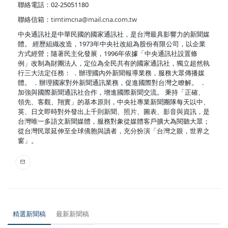
聯絡電話：02-25051180
聯絡信箱：
timtimcna@mail.cna.com.tw
中央通訊社是中華民國的國家通訊社，是台灣最具影響力的新聞媒
體。 經歷組織改造，1973年中央社改組為股份有限公司，以企業
方式經營；隨著民主化發展，1996年依據「中央通訊社設置條
例」改制為財團法人，定位為全民共有的國家通訊社，獨立超然執
行三大法定任務： ．辦理國內外新聞報導業務，服務大眾傳播媒
體。 ．辦理國家對外新聞通訊業務，促進國際對台灣之瞭解。 ．
加強與國際新聞通訊社合作，增進國際新聞交流。 秉持「正確、
領先、客觀、翔實」的基本原則，中央社專業新聞團隊每天以中、
英、日文即時對外發出上千則新聞、照片、圖表、影音與資訊，是
台灣唯一多語文新聞媒體，服務對象從媒體客戶擴大為閱聽大眾；
從台灣民眾延伸至全球僑胞與讀者，充分扮演「台灣之眼，世界之
窗」。
精選新聞稿
最新新聞稿