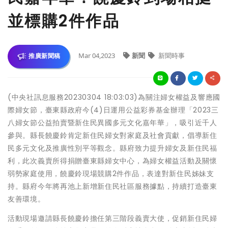
並標購2件作品
Mar 04,2023
新聞
新聞時事
推廣新聞稿
(中央社訊息服務20230304 18:03:03)為關注婦女權益及響應國
際婦女節，臺東縣政府今(4)日運用公益彩券基金辦理「2023三
八婦女節公益拍賣暨新住民異國多元文化嘉年華」，吸引近千人
參與。縣長饒慶鈴肯定新住民婦女對家庭及社會貢獻，倡導新住
民多元文化及推廣性別平等觀念。縣府致力提升婦女及新住民福
利，此次義賣所得捐贈臺東縣婦女中心，為婦女權益活動及關懷
弱勢家庭使用，饒慶鈴現場競購2件作品，表達對新住民姊妹支
持。縣府今年將再池上新增新住民社區服務據點，持續打造臺東
友善環境。
活動現場邀請縣長饒慶鈴擔任第三階段義賣大使，促銷新住民婦