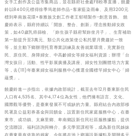
女手工創作及公益市集商品，並在縣府社會處FB粉專直播，饒慶
鈴以8400元標得徐季筠老師作品-客家藍染雨傘、及用3200元
標到卑南族花環+泰雅族文創工作者王郁晴製作-創意首飾。 饒
慶鈴表示，縣府持續以「開放、整合、創新」理念推動婦女政
策，如40歲乳癌篩檢、「妳生孩子縣府幫妳坐月子」、生育補助
第一胎提升至3萬元、類公共化政策使公私托嬰月費趨於一致
等，並主動下鄉辦理托育專業訓練及友善就業環境，充實新住
民、原住民、身障婦女、中高齡婦女等婦女福利資源；辦理「台
灣女孩日」活動、性平影展廣播及講座、婦女性別團體培力方案
等，去(111)年臺東婦女福利服務中心獲選全國標竿婦女中心「婦
蘊獎」。
饒慶鈴進一步指出，依據內政部統計，截至去年12月臺東新住民
人口有4,535名、其中4,174位為女性，他們擁有語言、文化、
國際觀等優勢，是臺東發展不可或缺的力量。縣府結合內政部移
民署及公益彩券基金與回饋金，設置新住民家庭服務中心，在臺
東市、成功鎮、太麻里鄉、卑南鄉設新住民社區服務據點，提供
交流聯誼、福利諮詢與轉介、多元學習課程等，成為新住民姊妹
在臺東最有依靠的娘家。今年將在池上鄉籌設新據點及開辦多元