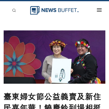
回到首頁
新聞稿分類
登入
刊登
臺東婦女節公益義賣及新住
民嘉年華！饒慶鈴到場相挺